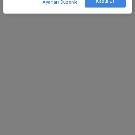
Kabul Et
Ayarları Düzenle
67 görüş
Ortakentyahşi, Gölbaşı Sk. No:11, Muğla
•
Harita
Acıbadem Bodrum Hastanesi
Bu uzman ilgili adres için online danışmanlık/takvim sunmuyor.
Randevu talep et
Doç. Dr. Serap Yaltı
Kadın hastalıkları ve doğum
26 görüş