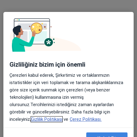
Op. Dr. Esra Rahime Gökahmetoğlu
Kadın hastalıkları ve doğum
26 görüş
Konacık Mahallesi Oğuzhan Caddesi Balcılar Sokak NO:2/A2 Bodrum, Muğla
•
Harita
Op. Dr. Esra Gökahmetoğlu Muayenehanesi
Bu uzman ilgili adres için online danışmanlık/takvim sunmuyor.
Randevu talep et
Gizliliğiniz bizim için önemli
Çerezleri kabul ederek, Şirketimiz ve ortaklarımızın
istatistikler için veri toplamak ve tarama alışkanlıklarınıza
göre size içerik sunmak için çerezleri (veya benzer
teknolojileri) kullanmasına izin vermiş
olursunuz.Tercihlerinizi istediğiniz zaman ayarlardan
görebilir ve güncelleyebilirsiniz. Daha fazla bilgi için
inceleyiniz,
Gizlilik Politikası
ve
Çerez Politikası.
Op. Dr. Derya Uyan
Kadın hastalıkları ve doğum