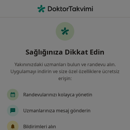
An
Düşük • Bodrum, Muğla
Filters
• 1
Sigorta
Harita
Düşük, Bodrum
Sağlığınıza Dikkat Edin
Yakınınızdaki uzmanları bulun ve randevu alın.
Hangi uzmanlığı aramıştınız?
Uygulamayı indirin ve size özel özelliklere ücretsiz
Kadın Hastalıkları Ve Doğum
İç Hastalıkları
erişin:
Randevularınızı kolayca yönetin
Uzmanlarınıza mesaj gönderin
Bildirimleri alın