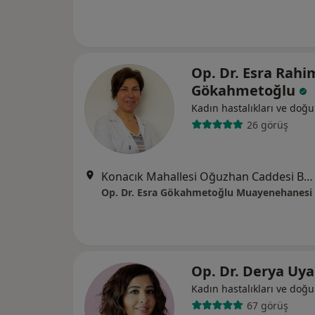
Op. Dr. Esra Rahi
Gökahmetoğlu
Kadın hastalıkları ve doğ
26 görüş
Konacık Mahallesi Oğuzhan Caddesi Balcılar Sokak NO:2/A2 Bodrum, Muğla
Op. Dr. Esra Gökahmetoğlu Muayenehanesi
Op. Dr. Derya Uy
Kadın hastalıkları ve doğ
67 görüş