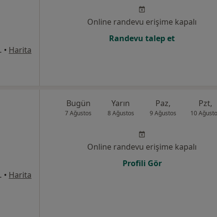
Online randevu erişime kapalı
Randevu talep et
odrum / MUGLA, Bodrum
•
Harita
Bugün
Yarın
Paz,
Pzt,
7 Ağustos
8 Ağustos
9 Ağustos
10 Ağust
Online randevu erişime kapalı
Profili Gör
odrum / MUGLA, Bodrum
•
Harita