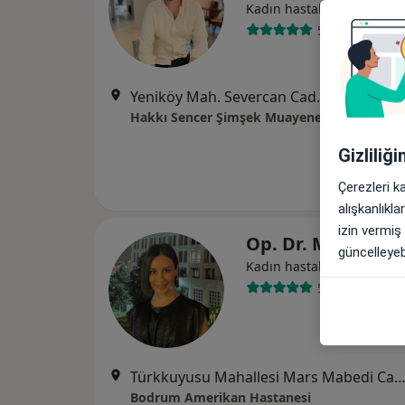
Kadın hastalıkları ve doğ
55 görüş
Yeniköy Mah. Severcan Cad. Zeytindalı Ön Bahçe Vilları C Blok No:1 Bodrum, Muğla
Hakkı Sencer Şimşek Muayenehanesi
Gizliliğ
Çerezleri k
alışkanlıkl
izin vermiş
Op. Dr. Müge Kes
güncelleyebi
Kadın hastalıkları ve doğ
55 görüş
Türkkuyusu Mahallesi Mars Mabedi Caddesi No: 33/35, B
Bodrum Amerikan Hastanesi