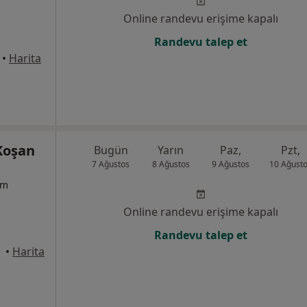
Online randevu erişime kapalı
Randevu talep et
•
Harita
Koşan
Bugün
Yarın
Paz,
Pzt,
7 Ağustos
8 Ağustos
9 Ağustos
10 Ağust
um
Online randevu erişime kapalı
Randevu talep et
 Muğla
•
Harita