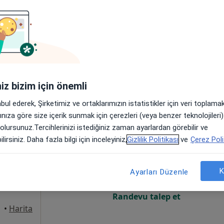
um
Online randevu erişime kapalı
Randevu talep et
•
Harita
iniz bizim için önemli
abul ederek, Şirketimiz ve ortaklarımızın istatistikler için veri toplam
arınıza göre size içerik sunmak için çerezleri (veya benzer teknolojiler
 olursunuz.Tercihlerinizi istediğiniz zaman ayarlardan görebilir ve
kin
Bugün
Yarın
Paz,
Pzt,
lirsiniz. Daha fazla bilgi için inceleyiniz,
Gizlilik Politikası
ve
Çerez Poli
7 Ağustos
8 Ağustos
9 Ağustos
10 Ağust
um
K
Ayarları Düzenle
Online randevu erişime kapalı
Randevu talep et
odrum
•
Harita