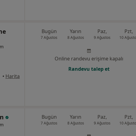
me
Bugün
Yarın
Paz,
Pzt,
7 Ağustos
8 Ağustos
9 Ağustos
10 Ağust
um
Online randevu erişime kapalı
Randevu talep et
•
Harita
an
Bugün
Yarın
Paz,
Pzt,
7 Ağustos
8 Ağustos
9 Ağustos
10 Ağust
um