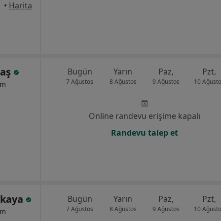
drum
•
Harita
taş
Bugün
Yarın
Paz,
Pzt,
7 Ağustos
8 Ağustos
9 Ağustos
10 Ağust
um
Online randevu erişime kapalı
Randevu talep et
çkaya
Bugün
Yarın
Paz,
Pzt,
7 Ağustos
8 Ağustos
9 Ağustos
10 Ağust
um