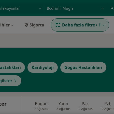
ilgi alanı ve hastalık, isim
örnek: İstanbul
ihler
Sigorta
Daha fazla filtre
•
1
astalıkları
Kardiyoloji
Göğüs Hastalıkları
göster
cer
Bugün
Yarın
Paz,
Pzt,
7 Ağustos
8 Ağustos
9 Ağustos
10 Ağust