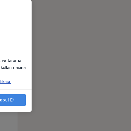
ak ve tarama
i) kullanmasına
Sal,
Çar,
Per,
tikası.
os
11 Ağustos
12 Ağustos
13 Ağustos
abul Et