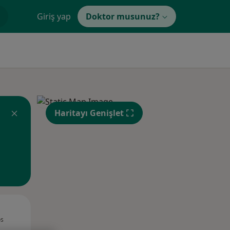
Giriş yap
Doktor musunuz?
Haritayı Genişlet
Sal,
Çar,
Per,
os
11 Ağustos
12 Ağustos
13 Ağustos