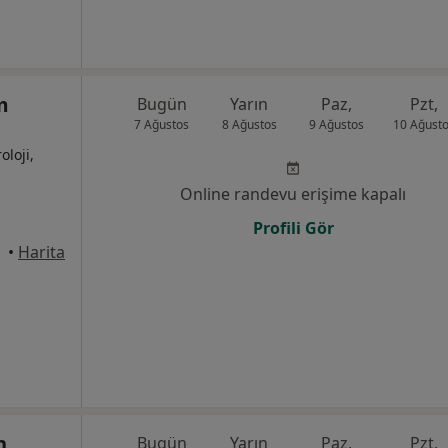
m
Bugün
Yarın
Paz,
Pzt,
7 Ağustos
8 Ağustos
9 Ağustos
10 Ağust
oloji,
Online randevu erişime kapalı
Profili Gör
drum
•
Harita
n
Bugün
Yarın
Paz,
Pzt,