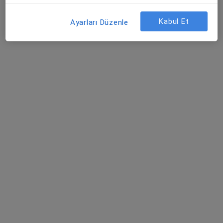
26 görüş
Kabul Et
Ayarları Düzenle
Konacık Mahallesi Oğuzhan Caddesi Balcılar Sokak NO:2/A2 Bodrum, Muğla
•
Harita
Op. Dr. Esra Gökahmetoğlu Muayenehanesi
Bu uzman ilgili adres için online danışmanlık/takvim sunmuyor.
Randevu talep et
Op. Dr. Derya Uyan
Kadın hastalıkları ve doğum
67 görüş