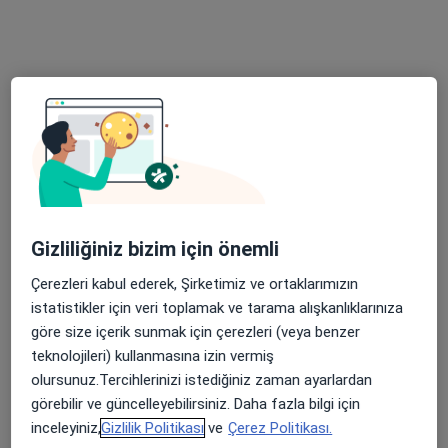
Op. Dr. Müge Keskin
Kadın hastalıkları ve doğum
55 görüş
Türkkuyusu Mahallesi Mars Mabedi Caddesi No: 33/35, Bodrum
•
Harita
Bodrum Amerikan Hastanesi
Bu uzman ilgili adres için online danışmanlık/takvim sunmuyor.
Randevu talep et
Gizliliğiniz bizim için önemli
Çerezleri kabul ederek, Şirketimiz ve ortaklarımızın
istatistikler için veri toplamak ve tarama alışkanlıklarınıza
göre size içerik sunmak için çerezleri (veya benzer
teknolojileri) kullanmasına izin vermiş
olursunuz.Tercihlerinizi istediğiniz zaman ayarlardan
görebilir ve güncelleyebilirsiniz. Daha fazla bilgi için
Op. Dr. Esra Rahime Gökahmetoğlu
inceleyiniz,
Gizlilik Politikası
ve
Çerez Politikası.
Kadın hastalıkları ve doğum