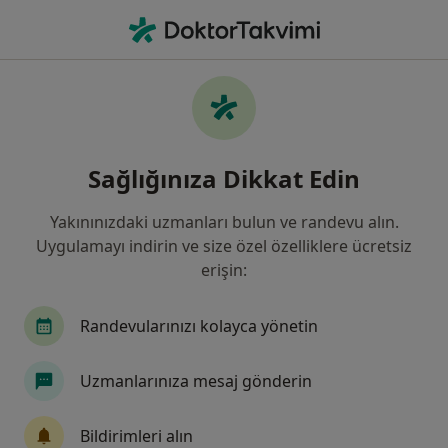
An
Rahim İltihabı • Bodrum, Muğla
Filters
• 1
Sigorta
Harita
Rahim İltihabı, Bodrum
Sağlığınıza Dikkat Edin
Yakınınızdaki uzmanları bulun ve randevu alın.
Hangi uzmanlığı aramıştınız?
Uygulamayı indirin ve size özel özelliklere ücretsiz
Kadın Hastalıkları Ve Doğum
İç Hastalıkları
erişin:
Randevularınızı kolayca yönetin
Uzmanlarınıza mesaj gönderin
Bildirimleri alın