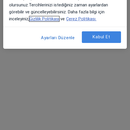
olursunuz.Tercihlerinizi istediğiniz zaman ayarlardan
26 görüş
görebilir ve güncelleyebilirsiniz. Daha fazla bilgi için
Konacık Mahallesi Oğuzhan Caddesi Balcılar Sokak NO:2/A2 Bodrum, Muğla
•
Harita
inceleyiniz,
Gizlilik Politikası
ve
Çerez Politikası.
Op. Dr. Esra Gökahmetoğlu Muayenehanesi
Bu uzman ilgili adres için online danışmanlık/takvim sunmuyor.
Kabul Et
Ayarları Düzenle
Randevu talep et
Op. Dr. Derya Uyan
Kadın hastalıkları ve doğum
67 görüş