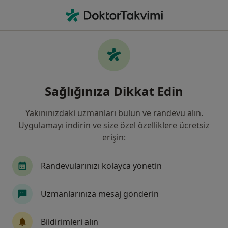
An
Erken Doğum • Bodrum, Muğla
Filters
• 1
Sigorta
Harita
Erken Doğum, Bodrum
Sağlığınıza Dikkat Edin
Yakınınızdaki uzmanları bulun ve randevu alın.
Hangi uzmanlığı aramıştınız?
Uygulamayı indirin ve size özel özelliklere ücretsiz
Kadın Hastalıkları Ve Doğum
İç Hastalıkları
erişin:
Randevularınızı kolayca yönetin
Uzmanlarınıza mesaj gönderin
Bildirimleri alın