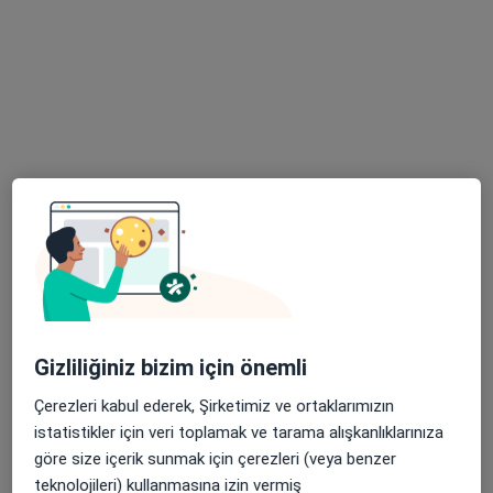
Op. Dr. Müge Keskin
Kadın hastalıkları ve doğum
55 görüş
Türkkuyusu Mahallesi Mars Mabedi Caddesi No: 33/35, Bodrum
•
Harita
Bodrum Amerikan Hastanesi
Bu uzman ilgili adres için online danışmanlık/takvim sunmuyor.
Randevu talep et
Gizliliğiniz bizim için önemli
Çerezleri kabul ederek, Şirketimiz ve ortaklarımızın
istatistikler için veri toplamak ve tarama alışkanlıklarınıza
Op. Dr. Esra Rahime Gökahmetoğlu
göre size içerik sunmak için çerezleri (veya benzer
teknolojileri) kullanmasına izin vermiş
Kadın hastalıkları ve doğum