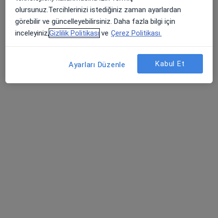
olursunuz.Tercihlerinizi istediğiniz zaman ayarlardan
26 görüş
görebilir ve güncelleyebilirsiniz. Daha fazla bilgi için
Konacık Mahallesi Oğuzhan Caddesi Balcılar Sokak NO:2/A2 Bodrum, Muğla
•
Harita
inceleyiniz,
Gizlilik Politikası
ve
Çerez Politikası.
Op. Dr. Esra Gökahmetoğlu Muayenehanesi
Bu uzman ilgili adres için online danışmanlık/takvim sunmuyor.
Kabul Et
Ayarları Düzenle
Randevu talep et
Op. Dr. Derya Uyan
Kadın hastalıkları ve doğum
67 görüş