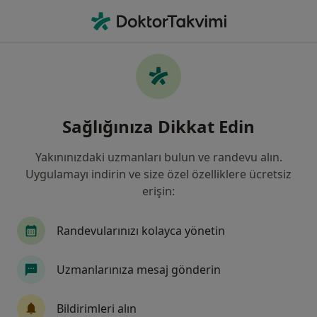
An
Rahim Ve Vajina Sarkması • Bodrum, Muğla
Filters
• 1
Sigorta
Harita
Rahim ve Vajina Sarkması, Bodrum
Sağlığınıza Dikkat Edin
Yakınınızdaki uzmanları bulun ve randevu alın.
Hangi uzmanlığı aramıştınız?
Uygulamayı indirin ve size özel özelliklere ücretsiz
Kadın Hastalıkları Ve Doğum
İç Hastalıkları
erişin:
Randevularınızı kolayca yönetin
Uzmanlarınıza mesaj gönderin
Bildirimleri alın