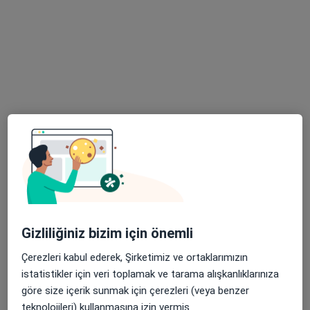
Op. Dr. Müge Keskin
Kadın hastalıkları ve doğum
55 görüş
Türkkuyusu Mahallesi Mars Mabedi Caddesi No: 33/35, Bodrum
•
Harita
Bodrum Amerikan Hastanesi
Bu uzman ilgili adres için online danışmanlık/takvim sunmuyor.
Randevu talep et
Gizliliğiniz bizim için önemli
Çerezleri kabul ederek, Şirketimiz ve ortaklarımızın
istatistikler için veri toplamak ve tarama alışkanlıklarınıza
Op. Dr. Esra Rahime Gökahmetoğlu
göre size içerik sunmak için çerezleri (veya benzer
teknolojileri) kullanmasına izin vermiş
Kadın hastalıkları ve doğum