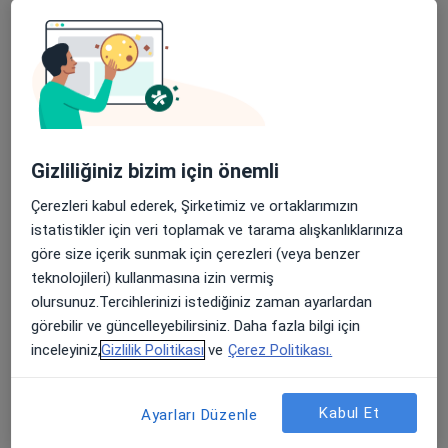
5 görüş
Mars Mabedi Cad., Muğla
•
Harita
Muğla Bodrum Devlet Hastanesi
Bu uzman ilgili adres için online danışmanlık/takvim sunmuyor.
Randevu talep et
Gizliliğiniz bizim için önemli
Çerezleri kabul ederek, Şirketimiz ve ortaklarımızın
istatistikler için veri toplamak ve tarama alışkanlıklarınıza
göre size içerik sunmak için çerezleri (veya benzer
teknolojileri) kullanmasına izin vermiş
olursunuz.Tercihlerinizi istediğiniz zaman ayarlardan
görebilir ve güncelleyebilirsiniz. Daha fazla bilgi için
inceleyiniz,
Gizlilik Politikası
ve
Çerez Politikası.
Op. Dr. Esra Rahime Gökahmetoğlu
Kadın hastalıkları ve doğum
Kabul Et
Ayarları Düzenle
26 görüş