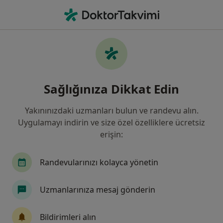
An
İdrar Yolu Sarkması • Bodrum, Muğla
Filters
• 1
Sigorta
Harita
İdrar Yolu Sarkması, Bodrum
Sağlığınıza Dikkat Edin
Yakınınızdaki uzmanları bulun ve randevu alın.
Hangi uzmanlığı aramıştınız?
Uygulamayı indirin ve size özel özelliklere ücretsiz
Kadın Hastalıkları Ve Doğum
Üroloji
İç Ha
erişin:
Randevularınızı kolayca yönetin
Uzmanlarınıza mesaj gönderin
Bildirimleri alın