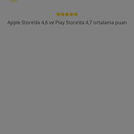
Doç. Dr. Serdar Yalçın
Üroloji
Apple Store’da 4,6 ve Play Store’da 4,7 ortalama puan
8 görüş
Ortakentyahşi, Gölbaşı Sk. No:11, Bodrum
•
Harita
Acıbadem Bodrum Hastanesi
Bu uzman ilgili adres için online danışmanlık/takvim sunmuyor.
Randevu talep et