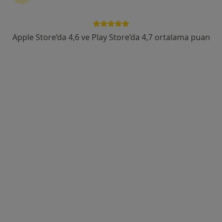
Fevzi Çakmak Caddesi Kırcaali Mahallesi No:76 Osmangazi, Bursa
•
Harita
VM Medical Park Bursa Hastanesi
Apple Store’da 4,6 ve Play Store’da 4,7 ortalama puan
Bu uzman ilgili adres için online danışmanlık/takvim sunmuyor.
Randevu talep et
Uzm. Dr. Serdal Baysal
İç hastalıkları
11 görüş
Odunluk Mahallesi, İzmir Yolu Cd No:41, Nilüfer
•
Harita