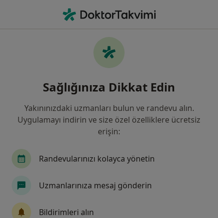
An
İç Hastalıkları • Türkiye, Bursa
Filters
Sigorta:
Ergo Sigorta
Bursa bölgesinde Ergo Sigorta kabul eden İç
Sağlığınıza Dikkat Edin
Hastalıkları Uzmanları
Yakınınızdaki uzmanları bulun ve randevu alın.
Uygulamayı indirin ve size özel özelliklere ücretsiz
erişin:
Randevularınızı kolayca yönetin
Uzmanlarınıza mesaj gönderin
Prof. Dr. Muammer Kara
İç hastalıkları, Gastroenteroloji
Bildirimleri alın
37 görüş