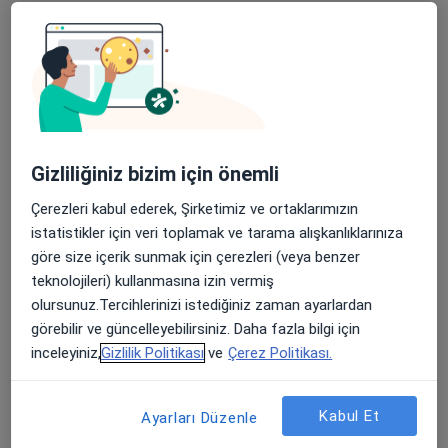
Bu uzman ilgili adres için online danışmanlık/takvim sunmuyor.
Randevu talep et
Gizliliğiniz bizim için önemli
Çerezleri kabul ederek, Şirketimiz ve ortaklarımızın
istatistikler için veri toplamak ve tarama alışkanlıklarınıza
göre size içerik sunmak için çerezleri (veya benzer
Prof. Dr. Nilüfer Avcı
teknolojileri) kullanmasına izin vermiş
İç hastalıkları, Tıbbi onkoloji
olursunuz.Tercihlerinizi istediğiniz zaman ayarlardan
6 görüş
görebilir ve güncelleyebilirsiniz. Daha fazla bilgi için
inceleyiniz,
Gizlilik Politikası
ve
Çerez Politikası.
Odunluk Mahallesi, İzmir Yolu Cd No:41, Nilüfer
•
Harita
Medicana Bursa Hastanesi
Bu uzman ilgili adres için online danışmanlık/takvim sunmuyor.
Kabul Et
Ayarları Düzenle