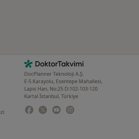
İletişim
DoktorTakvimi - Ana Sayfa
DocPlanner Teknoloji A.Ş.
E-5 Karayolu, Esentepe Mahallesi,
Lapis Han, No:25 D:102-103-120
Kartal İstanbul, Türkiye
Facebook
yeni bir sekmede açılır
Twitter
yeni bir sekmede açılır
Youtube
yeni bir sekmede açılır
Instagram
yeni bir sekmede açılır
zi