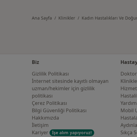
Kategoride daha fazlası: Axa Sigo
Ana Sayfa
Klinikler
Kadın Hastalıkları Ve Doğ
Biz
Hastay
Gizlilik Politikası
Doktor
İnternet sitesinde kayıtlı olmayan
Klinikl
uzman/hekimler i̇çin gizlilik
Hizmet
politikası
Hastali
Çerez Politikası
Yardım
Bilgi Güvenliği Politikası
Mobil 
Hakkımızda
Hastala
İletişim
Aydınl
Kariyer
Sıkça S
İşe alım yapıyoruz!