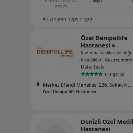
Kadın hastalıkları ve
doğum
d
doğum
4 uzmanın hepsini gör
Özel Denipollife
Hastanesi
Kadın hastalıkları ve doğu
hastalıkları, Gastroenterol
Daha fazla
114 görüş
Merkez Efendi Mahallesi 226. Sokak No:156, Denizli
Özel Denipollife Hastanesi
Denizli Özel Medi
Hastanesi