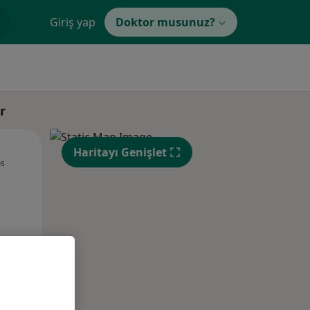
Giriş yap
Doktor musunuz?
r
Sal,
Çar,
Per,
Haritayı Genişlet
os
11 Ağustos
12 Ağustos
13 Ağustos