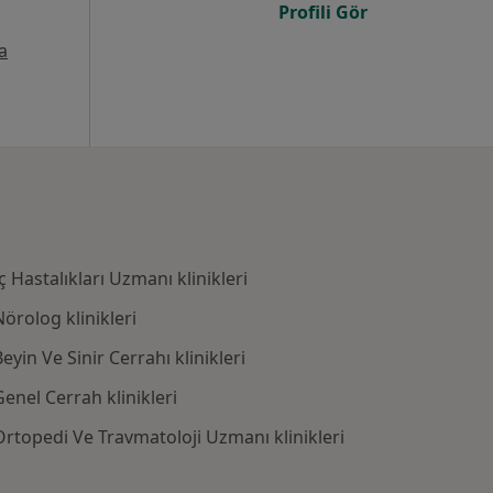
Profili Gör
a
 Hastalıkları Uzmanı klinikleri
örolog klinikleri
yin Ve Sinir Cerrahı klinikleri
enel Cerrah klinikleri
Ortopedi Ve Travmatoloji Uzmanı klinikleri