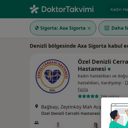
Uzmanlık, 
Sigorta:
Axa Sigorta
Daha fa
Denizli bölgesinde Axa Sigorta kabul
Özel Denizli Cerr
Hastanesi
Kadın hastalıkları ve doğu
·
D
hastalıkları, Kardiyoloji
fazla
744 görüş
Bağbaşı, Zeytinköy Mah Acıpayan Bulv, Antalya Yol
Özel Denizli Cerrahi Hastanesi