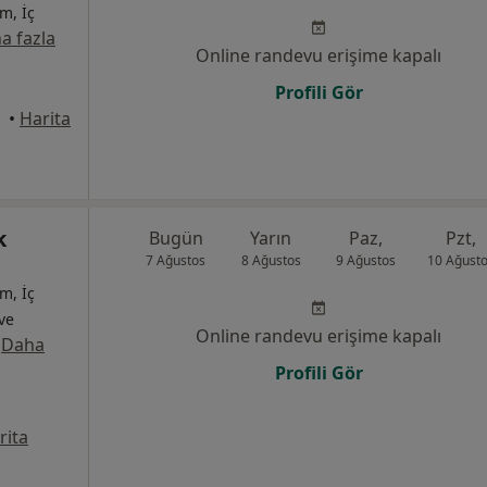
m, İç
a fazla
Online randevu erişime kapalı
Profili Gör
•
Harita
k
Bugün
Yarın
Paz,
Pzt,
7 Ağustos
8 Ağustos
9 Ağustos
10 Ağust
m, İç
 ve
Online randevu erişime kapalı
·
Daha
Profili Gör
rita