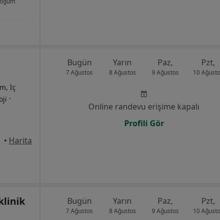
oğum
Bugün
Yarın
Paz,
Pzt,
7 Ağustos
8 Ağustos
9 Ağustos
10 Ağust
m, İç
·
oji
Online randevu erişime kapalı
Profili Gör
•
Harita
klinik
Bugün
Yarın
Paz,
Pzt,
7 Ağustos
8 Ağustos
9 Ağustos
10 Ağust