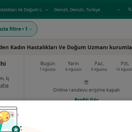
ilgi alanı ve hastalık, isim
örnek: İstanbul
zla filtre
•
1
 eden Kadın Hastalıkları Ve Doğum Uzmanı kurumla
ahi
Bugün
Yarın
Paz,
Pzt,
7 Ağustos
8 Ağustos
9 Ağustos
10 Ağust
m, İç
aha
Online randevu erişime kapalı
Profili Gör
u No:5, Denizli
•
Harita