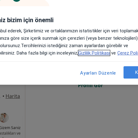
r. Zeynep
slantaş
iniz bizim için önemli
stalıkları ve
oğum
abul ederek, Şirketimiz ve ortaklarımızın istatistikler için veri toplam
arınıza göre size içerik sunmak için çerezleri (veya benzer teknolojiler
 olursunuz.Tercihlerinizi istediğiniz zaman ayarlardan görebilir ve
pol
Bugün
Yarın
Paz,
Pzt,
lirsiniz. Daha fazla bilgi için inceleyiniz,
Gizlilik Politikası
ve
Çerez Poli
7 Ağustos
8 Ağustos
9 Ağustos
10 Ağust
m, İç
aha
K
Ayarları Düzenle
Online randevu erişime kapalı
Profili Gör
, Denizli
•
Harita
 Gizem Sarıiz
stalıkları ve