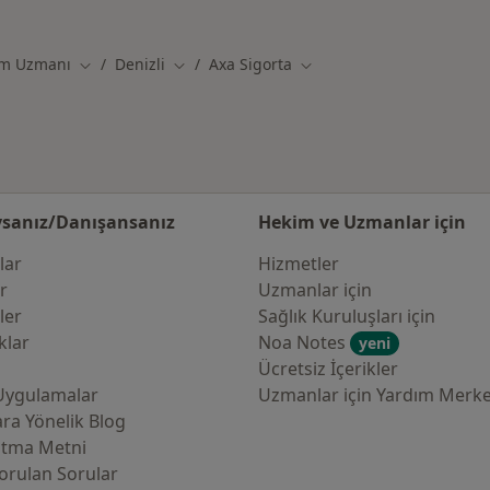
rta kabul eden diğer hastaneler
um Uzmanı
Denizli
Axa Sigorta
Şehir değiştir
Şehir değiştir
Şehir değiştir
sanız/Danışansanız
Hekim ve Uzmanlar için
lar
Hizmetler
er
Uzmanlar için
ler
Sağlık Kuruluşları için
klar
Noa Notes
yeni
Ücretsiz İçerikler
Uygulamalar
Uzmanlar için Yardım Merke
ra Yönelik Blog
atma Metni
orulan Sorular