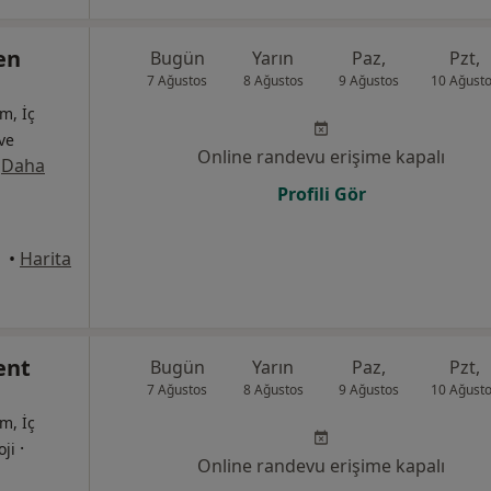
en
Bugün
Yarın
Paz,
Pzt,
7 Ağustos
8 Ağustos
9 Ağustos
10 Ağust
m, İç
 ve
Online randevu erişime kapalı
·
Daha
Profili Gör
•
Harita
ent
Bugün
Yarın
Paz,
Pzt,
7 Ağustos
8 Ağustos
9 Ağustos
10 Ağust
m, İç
·
oji
Online randevu erişime kapalı