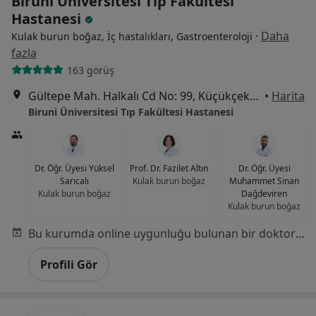
Biruni Üniversitesi Tıp Fakültesi
Hastanesi
·
Daha
Kulak burun boğaz, İç hastalıkları, Gastroenteroloji
fazla
163 görüş
Gültepe Mah. Halkalı Cd No: 99, Küçükçekmece
•
Harita
Biruni Üniversitesi Tıp Fakültesi Hastanesi
Dr. Öğr. Üyesi Yüksel
Prof. Dr. Fazilet Altın
Dr. Öğr. Üyesi
Sarıcalı
Kulak burun boğaz
Muhammet Sinan
Kulak burun boğaz
Dağdeviren
Kulak burun boğaz
Bu kurumda online uygunluğu bulunan bir doktor veya uzman bulunamadı
Profili Gör