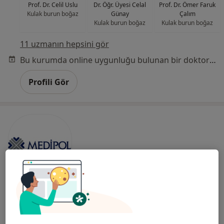
Prof. Dr. Celil Uslu
Dr. Öğr. Üyesi Celal
Prof. Dr. Ömer Faruk
Kulak burun boğaz
Günay
Çalım
Kulak burun boğaz
Kulak burun boğaz
11 uzmanın hepsini gör
Bu kurumda online uygunluğu bulunan bir doktor veya uzman bulunamadı
Profili Gör
Pendik Medipol Üniversitesi Hastanesi
·
Daha
Kulak burun boğaz, İç hastalıkları, Gastroenteroloji
fazla