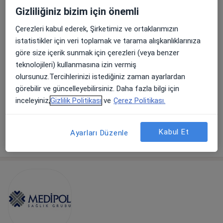
337 görüş
Gizliliğiniz bizim için önemli
Bahçelievler Mahallesi Adnan Menderes Bulvarı No:31, Pendik
•
Harita
Çerezleri kabul ederek, Şirketimiz ve ortaklarımızın
Pendik Medipol Üniversitesi Hastanesi
istatistikler için veri toplamak ve tarama alışkanlıklarınıza
göre size içerik sunmak için çerezleri (veya benzer
teknolojileri) kullanmasına izin vermiş
olursunuz.Tercihlerinizi istediğiniz zaman ayarlardan
Op. Dr. Serdar Kaya
Op. Dr. Mehmet Akif
Kulak burun boğaz
Alan
görebilir ve güncelleyebilirsiniz. Daha fazla bilgi için
Kulak burun boğaz
inceleyiniz,
Gizlilik Politikası
ve
Çerez Politikası.
Bu kurumda online uygunluğu bulunan bir doktor veya uzman bulunamadı
Kabul Et
Ayarları Düzenle
Profili Gör