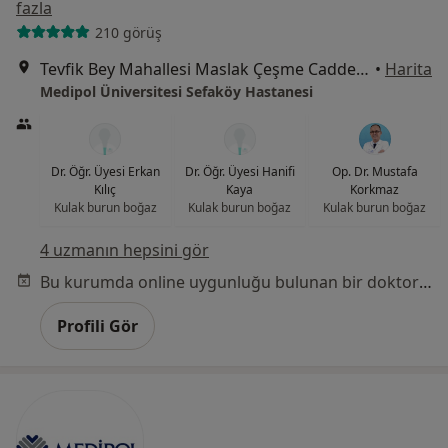
fazla
210 görüş
Tevfik Bey Mahallesi Maslak Çeşme Caddesi No:30, Küçükçekmece
•
Harita
Medipol Üniversitesi Sefaköy Hastanesi
Dr. Öğr. Üyesi Erkan
Dr. Öğr. Üyesi Hanifi
Op. Dr. Mustafa
Kılıç
Kaya
Korkmaz
Kulak burun boğaz
Kulak burun boğaz
Kulak burun boğaz
4 uzmanın hepsini gör
Bu kurumda online uygunluğu bulunan bir doktor veya uzman bulunamadı
Profili Gör