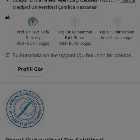
Bulgurlu Mahallesi Alemdağ Caddesi No:100, Üsküdar
•
Harita
Medipol Üniversitesi Çamlıca Hastanesi
Prof. Dr. Fevzi Sefa
Doç. Dr. Muhammet
Op. Dr. Emin Kaplan
Dereköy
Fatih Topuz
Kulak burun boğaz
Kulak burun boğaz
Kulak burun boğaz
Bu kurumda online uygunluğu bulunan bir doktor veya uzman bulunamadı
Profili Gör