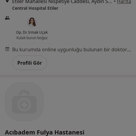
Etiler Mahallesi Nispetiye Caddesi, Aydın Sokağı No:1, Beşiktaş
•
Harita
Central Hospital Etiler
Op. Dr. Irmak Uçak
Kulak burun boğaz
Bu kurumda online uygunluğu bulunan bir doktor veya uzman bulunamadı
Profili Gör
Acıbadem Fulya Hastanesi