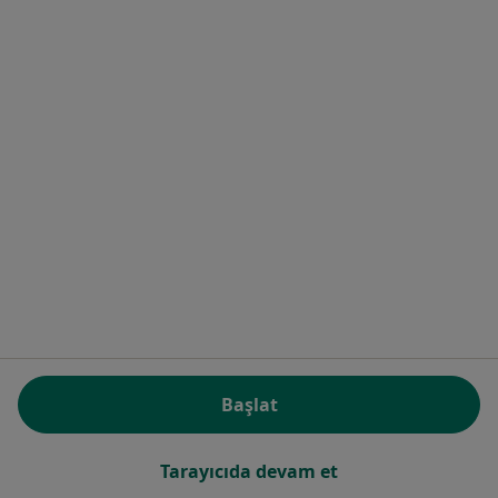
Doç. Dr. Leyla Çelebi Gülseren
Psikiyatri
2 görüş
Konak Mahallesi, 1375 sokak No:24 Türkmenoğlu Apt Kat 5, Alsancak, 35220 İzmir, İzmir
•
Harita
Leyla Çelebi Gülseren Muayenehanesi
Bu uzman ilgili adres için online danışmanlık/takvim sunmuyor.
Başlat
Randevu talep et
Tarayıcıda devam et