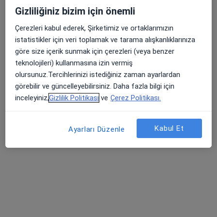
Gizliliğiniz bizim için önemli
Çerezleri kabul ederek, Şirketimiz ve ortaklarımızın
istatistikler için veri toplamak ve tarama alışkanlıklarınıza
göre size içerik sunmak için çerezleri (veya benzer
teknolojileri) kullanmasına izin vermiş
olursunuz.Tercihlerinizi istediğiniz zaman ayarlardan
görebilir ve güncelleyebilirsiniz. Daha fazla bilgi için
inceleyiniz,
Gizlilik Politikası
ve
Çerez Politikası.
Uzm. Dr. Abdulvahap Boztepe
Psikiyatri
Kabul Et
Ayarları Düzenle
44 görüş
Bu uzman ilgili adres için online danışmanlık/takvim sunmuyor.
Randevu talep et