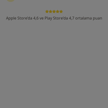
Yenişehir Mahallesi İşçiler Caddesi No:126, Konak
•
Harita
Medicana International İzmir Hastanesi
Bu uzman ilgili adres için online danışmanlık/takvim sunmuyor.
Apple Store’da 4,6 ve Play Store’da 4,7 ortalama puan
Randevu talep et
Uzm. Dr. Mevhibe Nuray Tümüklü
Psikiyatri
7 görüş
Şair Eşref Bulvarı No:64 Demet Apt Da:11, İzmir
•
Harita
Mevhibe Nuray Tümüklü Muayenehanesi