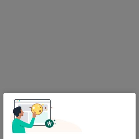
11 görüş
Bu uzman ilgili adres için online danışmanlık/takvim sunmuyor.
Randevu talep et
Uzm. Dr. Fatih Baz
Psikiyatri
40 görüş
Bu uzman ilgili adres için online danışmanlık/takvim sunmuyor.
Randevu talep et