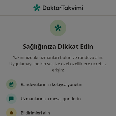
An
Psikiyatri • Buca, İzmir
Filters
Sigorta
Harita
Buca, Psikiyatri
Sağlığınıza Dikkat Edin
Yakınınızdaki uzmanları bulun ve randevu alın.
Uygulamayı indirin ve size özel özelliklere ücretsiz
erişin:
Randevularınızı kolayca yönetin
Dr. Öğr. Üyesi Müge Yaşar
Uzmanlarınıza mesaj gönderin
Psikiyatri
43 görüş
Bildirimleri alın