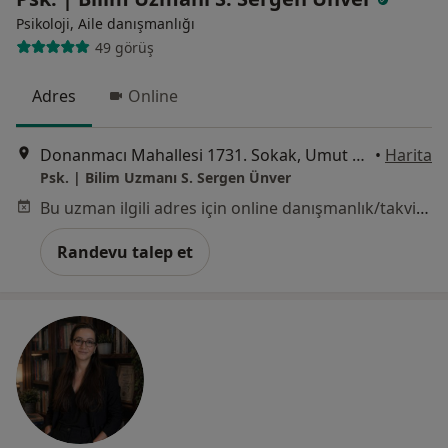
Psikoloji, Aile danışmanlığı
49 görüş
Adres
Online
Donanmacı Mahallesi 1731. Sokak, Umut Ap No:7A D:2Karşıyaka/İzmir, İzmir
•
Harita
Psk. | Bilim Uzmanı S. Sergen Ünver
Bu uzman ilgili adres için online danışmanlık/takvim sunmuyor.
Randevu talep et