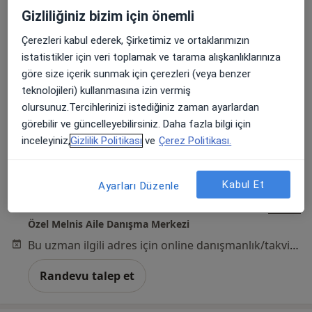
Gizliliğiniz bizim için önemli
Çerezleri kabul ederek, Şirketimiz ve ortaklarımızın
istatistikler için veri toplamak ve tarama alışkanlıklarınıza
göre size içerik sunmak için çerezleri (veya benzer
teknolojileri) kullanmasına izin vermiş
Kl. Psk. İlayda Atıcı
olursunuz.Tercihlerinizi istediğiniz zaman ayarlardan
Psikoloji, Aile danışmanlığı, Psikolojik danışma ve rehberlik
görebilir ve güncelleyebilirsiniz. Daha fazla bilgi için
131 görüş
inceleyiniz,
Gizlilik Politikası
ve
Çerez Politikası.
Adres
Online
Kabul Et
Ayarları Düzenle
Adalet Mahallesi Manas Bulvarı Folkart Towers A Kule 19. Kat 1908 Nolu Ofis, Bayraklı
•
Harita
Özel Melnis Aile Danışma Merkezi
Bu uzman ilgili adres için online danışmanlık/takvim sunmuyor.
Randevu talep et