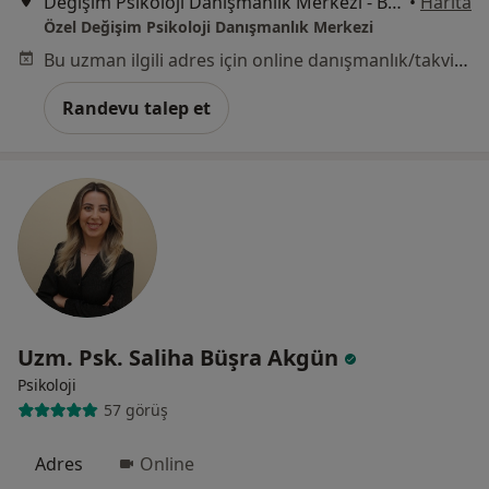
Değişim Psikoloji Danışmanlık Merkezi - Bahariye Mahallesi Dr. Orhan Alpyörük Sokak No 13 Daire 10 Karşıyaka, İzmir
•
Harita
Özel Değişim Psikoloji Danışmanlık Merkezi
Bu uzman ilgili adres için online danışmanlık/takvim sunmuyor.
Randevu talep et
Uzm. Psk. Saliha Büşra Akgün
Psikoloji
57 görüş
Adres
Online