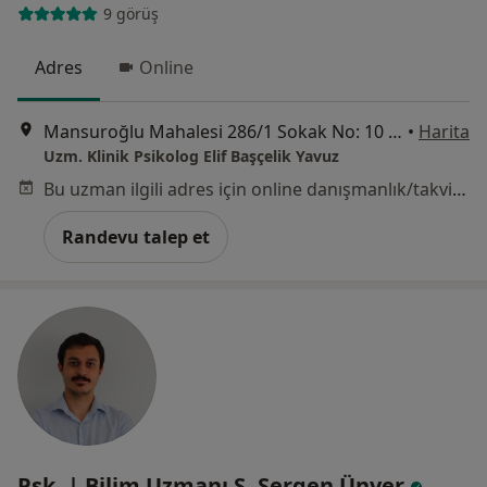
9 görüş
Adres
Online
Mansuroğlu Mahalesi 286/1 Sokak No: 10 K: 1 D: 7 Modda Suites, Bayraklı
•
Harita
Uzm. Klinik Psikolog Elif Başçelik Yavuz
Bu uzman ilgili adres için online danışmanlık/takvim sunmuyor.
Randevu talep et
Psk. | Bilim Uzmanı S. Sergen Ünver