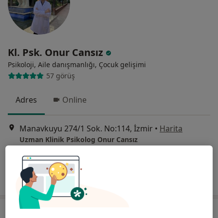
Kl. Psk. Onur Cansız
Psikoloji, Aile danışmanlığı, Çocuk gelişimi
57 görüş
Adres
Online
Manavkuyu 274/1 Sok. No:114, İzmir
•
Harita
Uzman Klinik Psikolog Onur Cansız
Bu uzman ilgili adres için online danışmanlık/takvim sunmuyor.
Randevu talep et