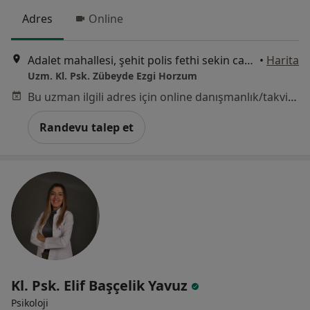
Adres
Online
Adalet mahallesi, şehit polis fethi sekin caddesi no:6 Ventus Tower, kat:8 ofis 83, İzmir
•
Harita
Uzm. Kl. Psk. Zübeyde Ezgi Horzum
Bu uzman ilgili adres için online danışmanlık/takvim sunmuyor.
Randevu talep et
Kl. Psk. Elif Başçelik Yavuz
Psikoloji