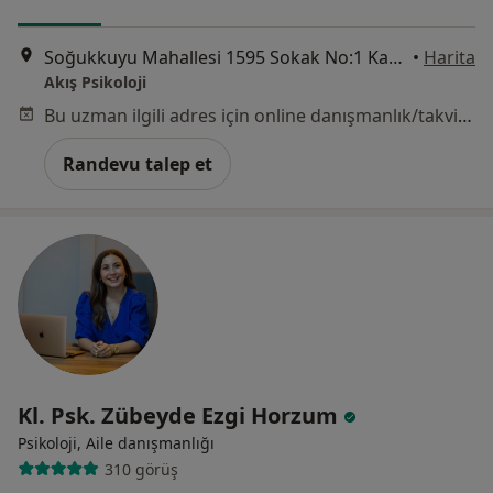
Soğukkuyu Mahallesi 1595 Sokak No:1 Kat:3 Daire:13 Karşıyaka Plaza, İzmir
•
Harita
Akış Psikoloji
Bu uzman ilgili adres için online danışmanlık/takvim sunmuyor.
Randevu talep et
Kl. Psk. Zübeyde Ezgi Horzum
Psikoloji, Aile danışmanlığı
310 görüş