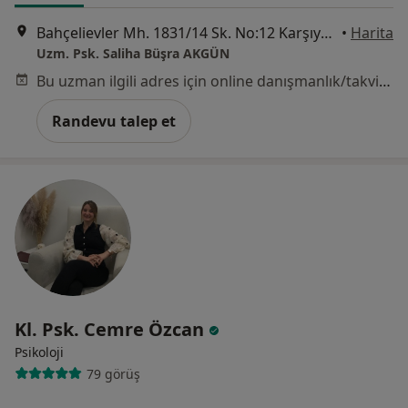
Bahçelievler Mh. 1831/14 Sk. No:12 Karşıyaka Tower, İzmir
•
Harita
Uzm. Psk. Saliha Büşra AKGÜN
Bu uzman ilgili adres için online danışmanlık/takvim sunmuyor.
Randevu talep et
Kl. Psk. Cemre Özcan
Psikoloji
79 görüş