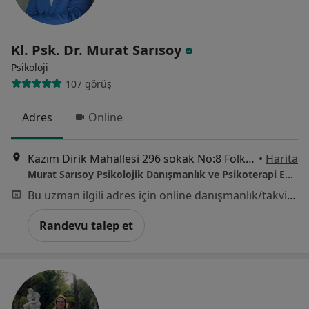
Kl. Psk. Dr. Murat Sarısoy
Psikoloji
107 görüş
Adres
Online
Kazım Dirik Mahallesi 296 sokak No:8 Folkart Time Ofis 1. Blok Kat:2 No:215 Bornova, İzmir
•
Harita
Murat Sarısoy Psikolojik Danışmanlık ve Psikoterapi Enstitüsü
Bu uzman ilgili adres için online danışmanlık/takvim sunmuyor.
Randevu talep et