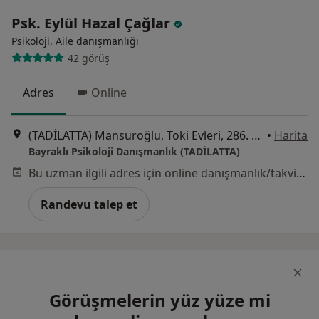
Psk. Eylül Hazal Çağlar
Psikoloji, Aile danışmanlığı
42 görüş
Adres
Online
(TADİLATTA) Mansuroğlu, Toki Evleri, 286. Sk. No:28 D:B1 Blok Kat:1 Daire:1, İzmir
•
Harita
Bayraklı Psikoloji Danışmanlık (TADİLATTA)
Bu uzman ilgili adres için online danışmanlık/takvim sunmuyor.
Randevu talep et
Görüşmelerin yüz yüze mi