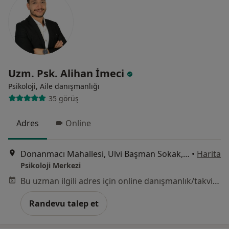
Uzm. Psk. Alihan İmeci
Psikoloji, Aile danışmanlığı
35 görüş
Adres
Online
Donanmacı Mahallesi, Ulvi Başman Sokak, No: 15, Kat:3 Daire:3, İzmir
•
Harita
Psikoloji Merkezi
Bu uzman ilgili adres için online danışmanlık/takvim sunmuyor.
Randevu talep et