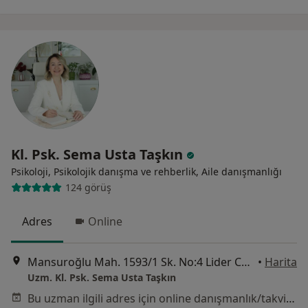
Kl. Psk. Sema Usta Taşkın
Psikoloji, Psikolojik danışma ve rehberlik, Aile danışmanlığı
124 görüş
Adres
Online
Mansuroğlu Mah. 1593/1 Sk. No:4 Lider Centrio B Blok K:1 D:8 Bayraklı / İzmir, İzmir
•
Harita
Uzm. Kl. Psk. Sema Usta Taşkın
Bu uzman ilgili adres için online danışmanlık/takvim sunmuyor.