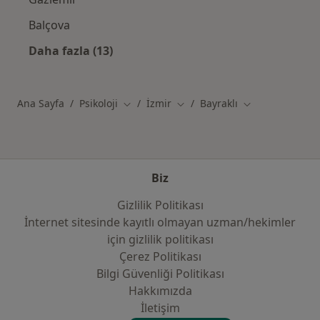
Balçova
Daha fazla (13)
Kategoride daha fazlası: İzmir şehrindeki il
Ana Sayfa
Psikoloji
İzmir
Bayraklı
Şehir değiştir
Şehir değiştir
Şehir değiştir
Biz
Gizlilik Politikası
İnternet sitesinde kayıtlı olmayan uzman/hekimler
i̇çin gizlilik politikası
Çerez Politikası
Bilgi Güvenliği Politikası
Hakkımızda
İletişim