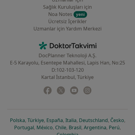
Sağlık Kuruluşları için
Noa Notes
yeni
Ücretsiz İçerikler
Uzmanlar için Yardım Merkezi
İletişim
DoktorTakvimi - Ana Sayfa
DocPlanner Teknoloji A.Ş.
E-5 Karayolu, Esentepe Mahallesi, Lapis Han, No:25
D:102-103-120
Kartal İstanbul, Türkiye
Facebook
yeni bir sekmede açılır
Twitter
yeni bir sekmede açılır
Youtube
yeni bir sekmede açılır
Instagram
yeni bir sekmede aç
yeni bir sekmede açılır
yeni bir sekmede açılır
yeni bir sekmede açılır
yeni bir sekmede açılır
yeni bir sek
yeni 
Polska
,
Türkiye
,
España
,
Italia
,
Deutschland
,
Česko
,
yeni bir sekmede açılır
yeni bir sekmede açılır
yeni bir sekmede açılır
yeni bir sekmede açılır
yeni bir sekm
yeni bi
Portugal
,
México
,
Chile
,
Brasil
,
Argentina
,
Perú
,
yeni bir sekmede açılır
Colombia