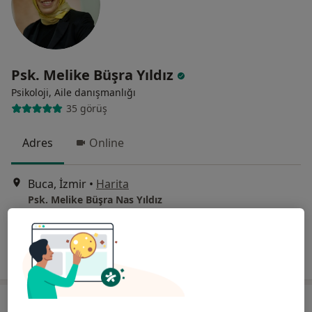
Psk. Melike Büşra Yıldız
Psikoloji, Aile danışmanlığı
35 görüş
Adres
Online
Buca, İzmir
•
Harita
Psk. Melike Büşra Nas Yıldız
Bu uzman ilgili adres için online danışmanlık/takvim sunmuyor.
Randevu talep et