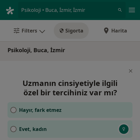
An
Psikoloji • Buca, İzmir, İzmir
Filters
Sigorta
Harita
Psikoloji, Buca, İzmir
Uzmanın cinsiyetiyle ilgili
özel bir tercihiniz var mı?
Hayır, fark etmez
Evet, kadın