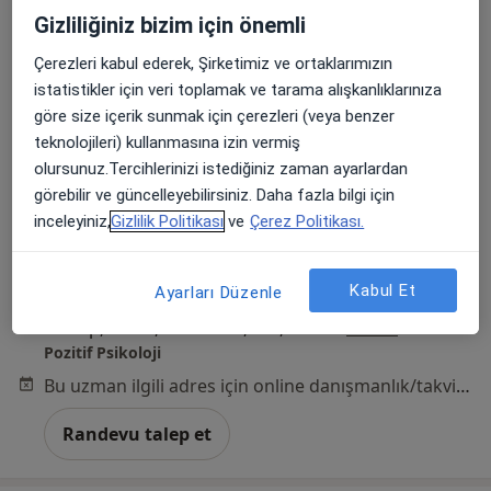
Gizliliğiniz bizim için önemli
Çerezleri kabul ederek, Şirketimiz ve ortaklarımızın
istatistikler için veri toplamak ve tarama alışkanlıklarınıza
göre size içerik sunmak için çerezleri (veya benzer
teknolojileri) kullanmasına izin vermiş
Psk. Ece Güner
olursunuz.Tercihlerinizi istediğiniz zaman ayarlardan
Psikoloji
görebilir ve güncelleyebilirsiniz. Daha fazla bilgi için
2 görüş
inceleyiniz,
Gizlilik Politikası
ve
Çerez Politikası.
Adres
Online
Kabul Et
Ayarları Düzenle
İnkilap, 502/2,No:8 Kat:1, D:2, İzmir
•
Harita
Pozitif Psikoloji
Bu uzman ilgili adres için online danışmanlık/takvim sunmuyor.
Randevu talep et