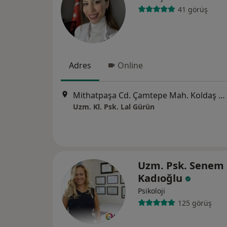
41 görüş
Adres
Online
Mithatpaşa Cd. Çamtepe Mah. Koldaş Sk. No:1 D:1, İzmir
Uzm. Kl. Psk. Lal Gürün
Uzm. Psk. Senem
Kadıoğlu
Psikoloji
125 görüş