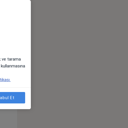
Sal,
Çar,
Per,
os
11 Ağustos
12 Ağustos
13 Ağustos
ak ve tarama
i) kullanmasına
tikası.
abul Et