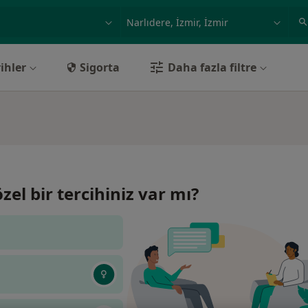
ilgi alanı ve hastalık, isim
örnek: İstanbul
ihler
Sigorta
Daha fazla filtre
özel bir tercihiniz var mı?