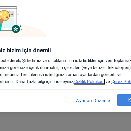
vun
Bugün
Yarın
Paz,
Pzt,
iniz bizim için önemli
7 Ağustos
8 Ağustos
9 Ağustos
10 Ağust
abul ederek, Şirketimiz ve ortaklarımızın istatistikler için veri toplam
arınıza göre size içerik sunmak için çerezleri (veya benzer teknolojiler
Online randevu erişime kapalı
 olursunuz.Tercihlerinizi istediğiniz zaman ayarlardan görebilir ve
Randevu talep et
lirsiniz. Daha fazla bilgi için inceleyiniz,
Gizlilik Politikası
ve
Çerez Poli
K
Ayarları Düzenle
rker Rezidans, İzmir
•
Harita