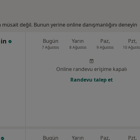
n müsait değil. Bunun yerine online danışmanlığını deneyin
gin
Bugün
Yarın
Paz,
Pzt,
7 Ağustos
8 Ağustos
9 Ağustos
10 Ağust
Online randevu erişime kapalı
Randevu talep et
n
Bugün
Yarın
Paz,
Pzt,