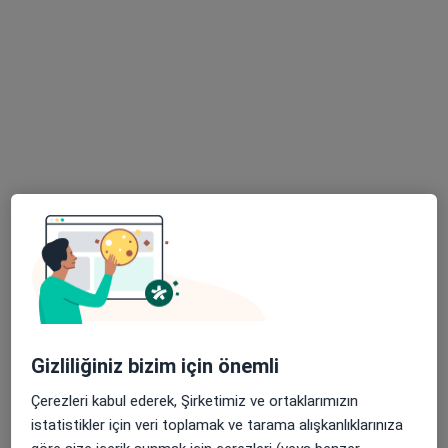
Bu uzman ilgili adres için online danışmanlık/takvim sunmuyor.
Randevu talep et
Uzm. Dr. Mehmet Bozkurt
Radyoloji, Çocuk sağlığı ve hastalıkları
7 görüş
Kahramanlar Mahallesi 1427. Sokak, 19B, İzmir
•
Harita
Gizliliğiniz bizim için önemli
Alsancak Tesla MR Görüntüleme Merkezi
Çerezleri kabul ederek, Şirketimiz ve ortaklarımızın
Bu uzman ilgili adres için online danışmanlık/takvim sunmuyor.
istatistikler için veri toplamak ve tarama alışkanlıklarınıza