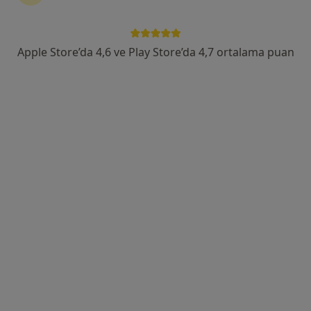
Egepol Hastaneleri
Bu uzman ilgili adres için online danışmanlık/takvim sunmuyor.
Apple Store’da 4,6 ve Play Store’da 4,7 ortalama puan
Randevu talep et
Uzm. Dr. Bülent Kızıltunç
Radyoloji
Gazi Osman Paşa, 5453. Sk. No:24 Çamdibi Bornova,, İzmir
•
Harita
İzmir Özel Derman Tıp Merkezi
Bu uzman ilgili adres için online danışmanlık/takvim sunmuyor.