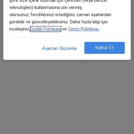
göre size içerik sunmak için çerezleri (veya benzer
Randevu talep et
teknolojileri) kullanmasına izin vermiş
olursunuz.Tercihlerinizi istediğiniz zaman ayarlardan
görebilir ve güncelleyebilirsiniz. Daha fazla bilgi için
inceleyiniz,
Gizlilik Politikası
ve
Çerez Politikası.
Kabul Et
Ayarları Düzenle
Uzm. Dr. Ebru Kılınç
Radyoloji
Küçük Çiğli Mahallesi Anadolu Caddesi No:1169, Çiğli
•
Harita
Özel Metropol Hastanesi
Bu uzman ilgili adres için online danışmanlık/takvim sunmuyor.
Randevu talep et