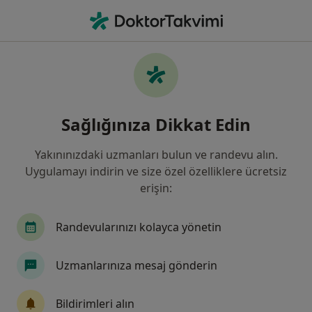
An
Radyoloji • İzmir, İzmir
Filters
Sigorta
Harita
İzmir, Radyoloji
Sağlığınıza Dikkat Edin
Yakınınızdaki uzmanları bulun ve randevu alın.
Uygulamayı indirin ve size özel özelliklere ücretsiz
erişin:
Randevularınızı kolayca yönetin
Doç. Dr. Gülten Sezgin
Uzmanlarınıza mesaj gönderin
Radyoloji
İller Bankası Halide Edip Adıvar Bulvarı 507 Sok. No:3, Konak
•
Harita
Bildirimleri alın