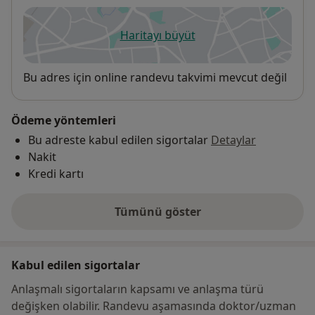
Haritayı büyüt
yeni bir sekmede açılır
Uygunluk
Bu adres için online randevu takvimi mevcut değil
Ödeme yöntemleri
Bu adreste kabul edilen sigortalar
Detaylar
Nakit
Kredi kartı
Tümünü göster
adres hakkında
Kabul edilen sigortalar
Anlaşmalı sigortaların kapsamı ve anlaşma türü
değişken olabilir. Randevu aşamasında doktor/uzman