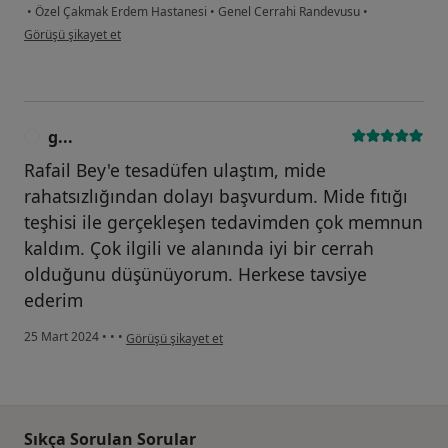
•
Özel Çakmak Erdem Hastanesi
•
Genel Cerrahi Randevusu
•
kullanıcının görüşüne göre k....t
Görüşü şikayet et
g...
G
Rafail Bey'e tesadüfen ulaştım, mide
rahatsızlığından dolayı başvurdum. Mide fıtığı
teşhisi ile gerçekleşen tedavimden çok memnun
kaldım. Çok ilgili ve alanında iyi bir cerrah
olduğunu düşünüyorum. Herkese tavsiye
ederim
kullanıcının görüşüne göre g...
25 Mart 2024
•
•
•
Görüşü şikayet et
Sıkça Sorulan Sorular