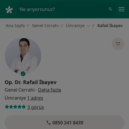
An
Ne arıyorsunuz?
Ana Sayfa
Genel Cerrahi
Ümraniye
Rafail İbayev
Şehir değiştir
Op. Dr.
Rafail İbayev
uzmanliklar hakkinda
Genel Cerrahi
·
Daha fazla
Ümraniye
1 adres
3 görüş
0850 241 8439