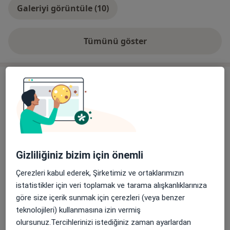
Galeriyi görüntüle (10)
Tümünü göster
deneyim hakkında
Hizmetler
Başlıca Hizmetler
Genel Cerrahi Randevusu
Alemdağ Cad. Sezer Sk. No:3-5 Ümraniye - İstanbul,
Ümraniye
Özel Çakmak Erdem Hastanesi
Gizliliğiniz bizim için önemli
Diğer Hizmetler
Çerezleri kabul ederek, Şirketimiz ve ortaklarımızın
istatistikler için veri toplamak ve tarama alışkanlıklarınıza
Abdominal Laparoskopi
göre size içerik sunmak için çerezleri (veya benzer
Adrenal Cerrahisi
teknolojileri) kullanmasına izin vermiş
olursunuz.Tercihlerinizi istediğiniz zaman ayarlardan
Adrenalektomi