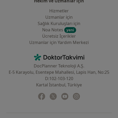
Hekim ve Uzmanlar için
Hizmetler
Uzmanlar için
Sağlık Kuruluşları için
Noa Notes
yeni
Ücretsiz İçerikler
Uzmanlar için Yardım Merkezi
İletişim
DoktorTakvimi - Ana Sayfa
DocPlanner Teknoloji A.Ş.
E-5 Karayolu, Esentepe Mahallesi, Lapis Han, No:25
D:102-103-120
Kartal İstanbul, Türkiye
Facebook
yeni bir sekmede açılır
Twitter
yeni bir sekmede açılır
Youtube
yeni bir sekmede açılır
Instagram
yeni bir sekmede aç