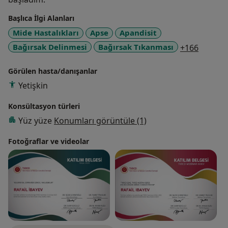
Başlıca İlgi Alanları
Mide Hastalıkları
Apse
Apandisit
a11y_sr
Bağırsak Delinmesi
Bağırsak Tıkanması
+166
Görülen hasta/danışanlar
Yetişkin
Konsültasyon türleri
Yüz yüze
Konumları görüntüle (1)
Fotoğraflar ve videolar