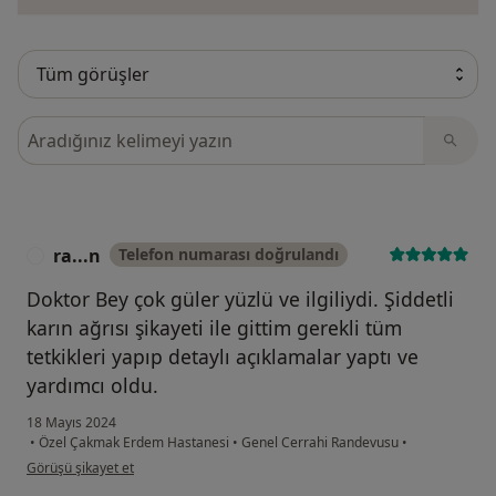
Görüşler içerisinde ara
ra...n
Telefon numarası doğrulandı
R
Doktor Bey çok güler yüzlü ve ilgiliydi. Şiddetli
karın ağrısı şikayeti ile gittim gerekli tüm
tetkikleri yapıp detaylı açıklamalar yaptı ve
yardımcı oldu.
18 Mayıs 2024
•
Özel Çakmak Erdem Hastanesi
•
Genel Cerrahi Randevusu
•
kullanıcının görüşüne göre ra...n
Görüşü şikayet et