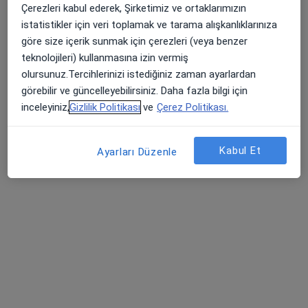
Çerezleri kabul ederek, Şirketimiz ve ortaklarımızın
163 görüş
istatistikler için veri toplamak ve tarama alışkanlıklarınıza
Paşaalanı Mah. 128 Sok.No:11, Balıkesir
•
Harita
göre size içerik sunmak için çerezleri (veya benzer
Balıkesir Özel Sevgi Hastanesi
teknolojileri) kullanmasına izin vermiş
Bu kurumda online uygunluğu bulunan bir doktor veya uzman bulunamadı
olursunuz.Tercihlerinizi istediğiniz zaman ayarlardan
görebilir ve güncelleyebilirsiniz. Daha fazla bilgi için
Profili Gör
inceleyiniz,
Gizlilik Politikası
ve
Çerez Politikası.
Kabul Et
Ayarları Düzenle
Balıkesir Atatürk Şehir Hastanesi
Üroloji, İç hastalıkları, Endokrinoloji ve metabolizma
·
Daha fazla
hastalıkları