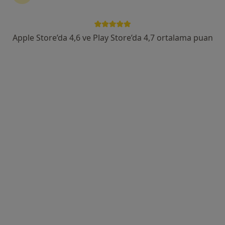
Eroğlan Mahallesi Mehmet Akif Ersoy Caddesi No:1, Edremit
•
Harita
Özel Edremit Körfez Hastanesi
Apple Store’da 4,6 ve Play Store’da 4,7 ortalama puan
Op. Dr. Cemalettin
Uzm. Dr. Uğur Coşar
Murat
Üroloji
Üroloji
Bu kurumda online uygunluğu bulunan bir doktor veya uzman bulunamadı
Profili Gör