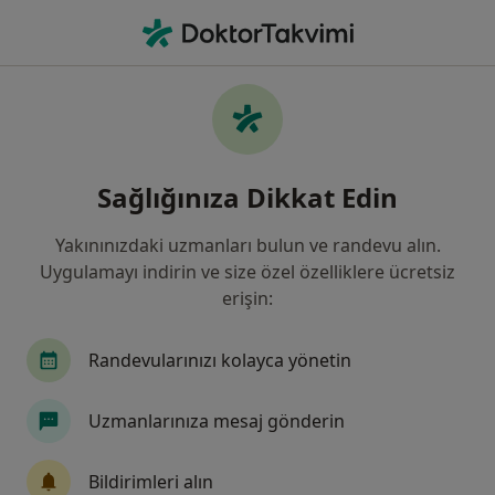
An
Ürolog • Balıkesir, Balıkesir
Filters
• 1
Sigorta
Harita
Balıkesir, Ürolog
Sağlığınıza Dikkat Edin
Yakınınızdaki uzmanları bulun ve randevu alın.
Uygulamayı indirin ve size özel özelliklere ücretsiz
erişin:
Randevularınızı kolayca yönetin
Özel Edremit Körfez Hastanesi
Uzmanlarınıza mesaj gönderin
·
Daha fazla
Üroloji, İç hastalıkları, Kardiyoloji
89 görüş
Bildirimleri alın