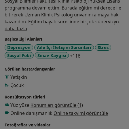
Sosyal Bilimler Fakültesi Klinik Psikoloji Yüksek Lisans
programına devam ettim. Burada eğitimimi derece ile
bitirerek Uzman Klinik Psikolog ünvanını almaya hak
kazandım. Eğitim hayatı sürecinde birçok süpervizyon
Hakkımda
ve staj eğitimleri programını başarı ile tamamladım.
daha fazla
Başlıca İlgi Alanları
Uzun süre Özel Yaşam Hastanesi bünyesinde Çocuk-
Depresyon
Aile İçi İletişim Sorunları
Stres
Ergen uzmanlığı üzerine konu alan araştırmalarda yer
a11y_sr_more_disease
Sosyal Fobi
Sınav Kaygısı
+116
almış ve Asistan Pedagog olarak çalışmalarını
ilerlerledim. Rehabilitasyon, Rehberlik- Eğitim ve
Görülen hasta/danışanlar
Araştırma Merkezlerinde iş deneyimlerini edindim.
Yetişkin
Süpervizyon kapsamında eğitim aldığı uzmanlar
Çocuk
dahilinde depresyon, anksiyete, bipolar bozukluk,
Konsültasyon türleri
panik bozukluklar, kaygı bozukluğu, öfke ve stres
yönetimi ve obsesif kompulsif bozukluk yaşayan
Yüz yüze
Konumları görüntüle (1)
hastalar ile çalışmalar kaydetmiştir.
Online danışmanlık
Online takvimi görüntüle
Kendi eğitim süreçlerini başarılı bir şekilde
tamamlamasının ardından Süpervizörlük kapsamında
Fotoğraflar ve videolar