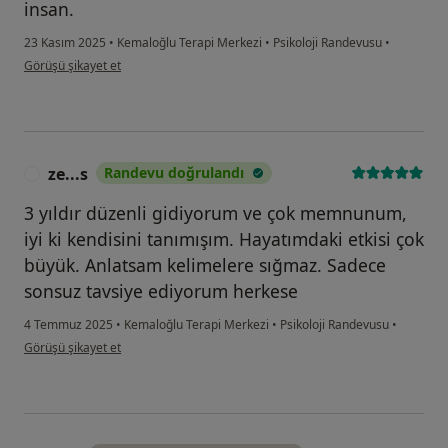
insan.
23 Kasım 2025
•
Kemaloğlu Terapi Merkezi
•
Psikoloji Randevusu
•
kullanıcının görüşüne göre he...i
Görüşü şikayet et
ze...s
Randevu doğrulandı
Z
3 yıldır düzenli gidiyorum ve çok memnunum,
iyi ki kendisini tanımışım. Hayatımdaki etkisi çok
büyük. Anlatsam kelimelere sığmaz. Sadece
sonsuz tavsiye ediyorum herkese
4 Temmuz 2025
•
Kemaloğlu Terapi Merkezi
•
Psikoloji Randevusu
•
kullanıcının görüşüne göre ze...s
Görüşü şikayet et