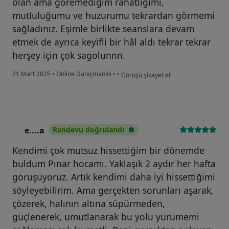
olan ama göremediğim rahatlığımi,
mutluluğumu ve huzurumu tekrardan görmemi
sağladınız. Eşimle birlikte seanslara devam
etmek de ayrıca keyifli bir hâl aldı tekrar tekrar
herşey için çok sagolunnn.
kullanıcının görüşüne göre de...
21 Mart 2025
•
Online Danışmanlık
•
•
Görüşü şikayet et
e....a
Randevu doğrulandı
E
Kendimi çok mutsuz hissettiğim bir dönemde
buldum Pınar hocamı. Yaklaşık 2 aydır her hafta
görüşüyoruz. Artık kendimi daha iyi hissettiğimi
söyleyebilirim. Ama gerçekten sorunları aşarak,
çözerek, halının altına süpürmeden,
güçlenerek, umutlanarak bu yolu yürümemi