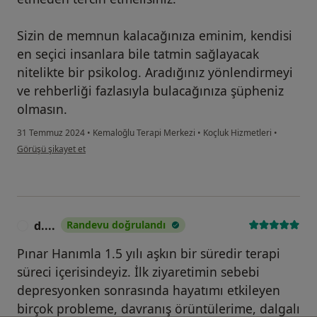
Sizin de memnun kalacağınıza eminim, kendisi
en seçici insanlara bile tatmin sağlayacak
nitelikte bir psikolog. Aradığınız yönlendirmeyi
ve rehberliği fazlasıyla bulacağınıza şüpheniz
olmasın.
31 Temmuz 2024
•
Kemaloğlu Terapi Merkezi
•
Koçluk Hizmetleri
•
kullanıcının görüşüne göre mu...*
Görüşü şikayet et
d....
Randevu doğrulandı
D
Pınar Hanımla 1.5 yılı aşkın bir süredir terapi
süreci içerisindeyiz. İlk ziyaretimin sebebi
depresyonken sonrasında hayatımı etkileyen
birçok probleme, davranış örüntülerime, dalgalı