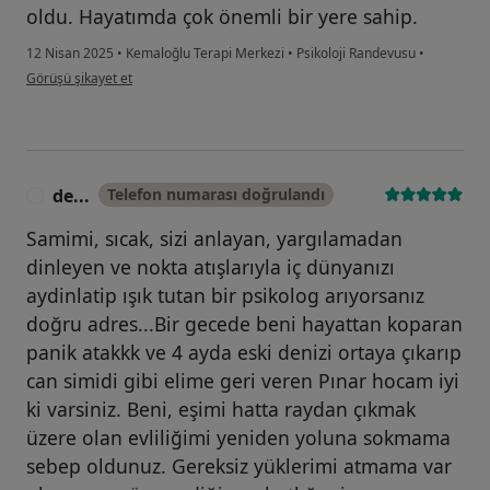
oldu. Hayatımda çok önemli bir yere sahip.
12 Nisan 2025
•
Kemaloğlu Terapi Merkezi
•
Psikoloji Randevusu
•
kullanıcının görüşüne göre s.....
Görüşü şikayet et
de...
Telefon numarası doğrulandı
D
Samimi, sıcak, sizi anlayan, yargılamadan
dinleyen ve nokta atışlarıyla iç dünyanızı
aydinlatip ışık tutan bir psikolog arıyorsanız
doğru adres...Bir gecede beni hayattan koparan
panik atakkk ve 4 ayda eski denizi ortaya çıkarıp
can simidi gibi elime geri veren Pınar hocam iyi
ki varsiniz. Beni, eşimi hatta raydan çıkmak
üzere olan evliliğimi yeniden yoluna sokmama
sebep oldunuz. Gereksiz yüklerimi atmama var