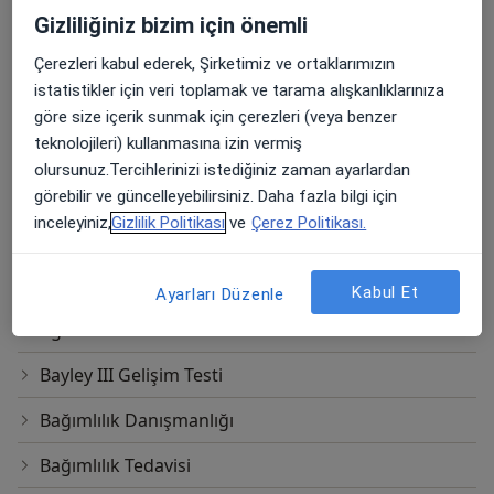
Kariyer Akademi- Wısc-r Zeka Testi Eğitimi
Aile Terapisi
Gizliliğiniz bizim için önemli
Aile İçi İletişim Sorunları
Çerezleri kabul ederek, Şirketimiz ve ortaklarımızın
istatistikler için veri toplamak ve tarama alışkanlıklarınıza
Akılcı Duygusal Davranışçı Terapi (REBT)
göre size içerik sunmak için çerezleri (veya benzer
teknolojileri) kullanmasına izin vermiş
Alexander Pratik Yetenek Testi
olursunuz.Tercihlerinizi istediğiniz zaman ayarlardan
Alzheimer Testi
görebilir ve güncelleyebilirsiniz. Daha fazla bilgi için
inceleyiniz,
Gizlilik Politikası
ve
Çerez Politikası.
Anne-Baba Eğitimi ve Danışmanlığı
Ağaç Testi
Kabul Et
Ayarları Düzenle
Ağlama ve Öfke Nöbetleri
Bayley III Gelişim Testi
Bağımlılık Danışmanlığı
Bağımlılık Tedavisi