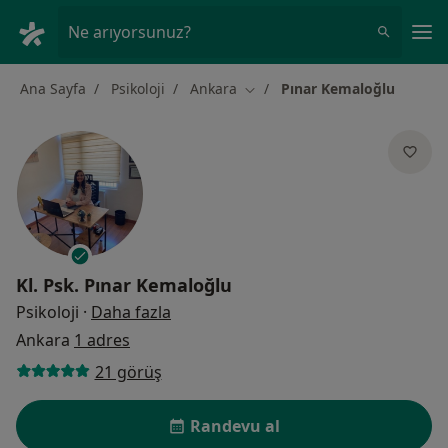
An
Ne arıyorsunuz?
Ana Sayfa
Psikoloji
Ankara
Pınar Kemaloğlu
Şehir değiştir
Kl. Psk.
Pınar Kemaloğlu
uzmanliklar hakkinda
Psikoloji
·
Daha fazla
Ankara
1 adres
21 görüş
Randevu al