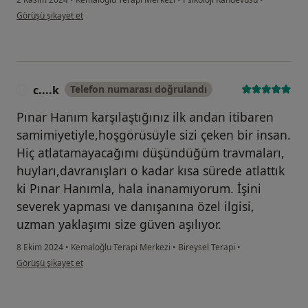
kullanıcının görüşüne göre z.....
Görüşü şikayet et
c....k
Telefon numarası doğrulandı
C
Pınar Hanım karşılaştığınız ilk andan itibaren
samimiyetiyle,hoşgörüsüyle sizi çeken bir insan.
Hiç atlatamayacağımı düşündüğüm travmaları,
huyları,davranışları o kadar kısa sürede atlattık
ki Pınar Hanımla, hala inanamıyorum. İşini
severek yapması ve danışanına özel ilgisi,
uzman yaklaşımı size güven aşılıyor.
8 Ekim 2024
•
Kemaloğlu Terapi Merkezi
•
Bireysel Terapi
•
kullanıcının görüşüne göre c....k
Görüşü şikayet et