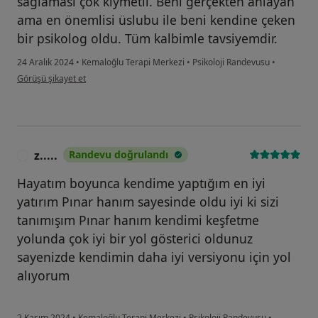
sağlaması çok kıymetli. Beni gerçekten anlayan
ama en önemlisi üslubu ile beni kendine çeken
bir psikolog oldu. Tüm kalbimle tavsiyemdir.
24 Aralık 2024
•
Kemaloğlu Terapi Merkezi
•
Psikoloji Randevusu
•
kullanıcının görüşüne göre e....a
Görüşü şikayet et
z.....
Randevu doğrulandı
Z
Hayatım boyunca kendime yaptığım en iyi
yatırım Pınar hanım sayesinde oldu iyi ki sizi
tanımışım Pınar hanım kendimi keşfetme
yolunda çok iyi bir yol gösterici oldunuz
sayenizde kendimin daha iyi versiyonu için yol
alıyorum
2 Kasım 2024
•
Kemaloğlu Terapi Merkezi
•
Psikoloji Randevusu
•