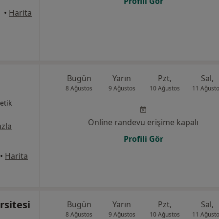
Profili Gör
•
Harita
Bugün
Yarın
Pzt,
Sal,
8 Ağustos
9 Ağustos
10 Ağustos
11 Ağust
etik
Online randevu erişime kapalı
zla
Profili Gör
•
Harita
rsitesi
Bugün
Yarın
Pzt,
Sal,
8 Ağustos
9 Ağustos
10 Ağustos
11 Ağust