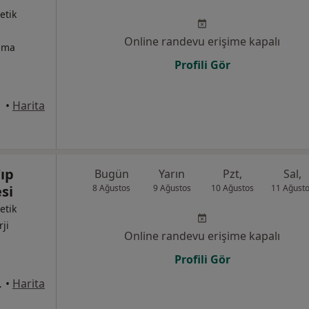
etik
Online randevu erişime kapalı
izma
Profili Gör
•
Harita
Tıp
Bugün
Yarın
Pzt,
Sal,
si
8 Ağustos
9 Ağustos
10 Ağustos
11 Ağust
etik
rji
Online randevu erişime kapalı
Profili Gör
si, Bornova
•
Harita