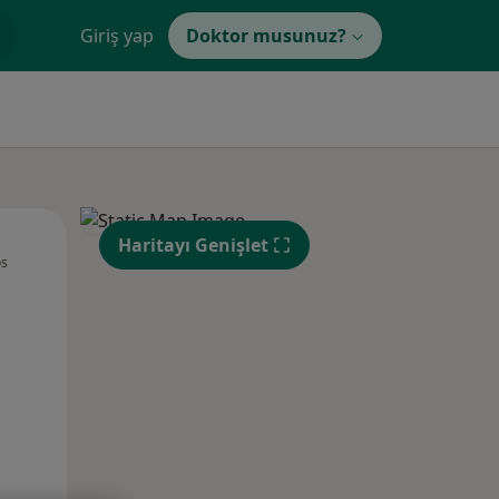
Giriş yap
Doktor musunuz?
Çar,
Per,
Cum,
Haritayı Genişlet
os
12 Ağustos
13 Ağustos
14 Ağustos