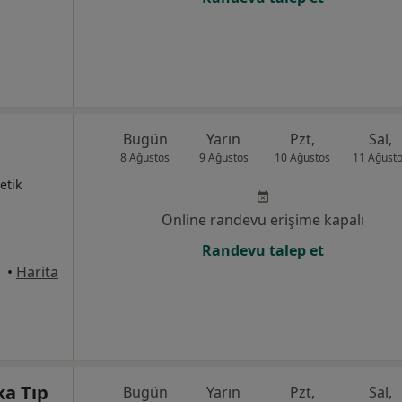
Bugün
Yarın
Pzt,
Sal,
8 Ağustos
9 Ağustos
10 Ağustos
11 Ağust
etik
Online randevu erişime kapalı
Randevu talep et
•
Harita
ka Tıp
Bugün
Yarın
Pzt,
Sal,