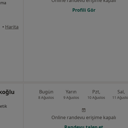
Online randevu erişime kapalı
izma
Profili Gör
•
Harita
koğlu
Bugün
Yarın
Pzt,
Sal,
8 Ağustos
9 Ağustos
10 Ağustos
11 Ağust
etik
Online randevu erişime kapalı
Randevu talep et