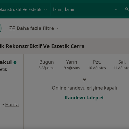
ilgi alanı ve hastalık, isim
örnek: İstanbul
Daha fazla filtre
ik Rekonstrüktif Ve Estetik Cerra
takul
Bugün
Yarın
Pzt,
Sal,
8 Ağustos
9 Ağustos
10 Ağustos
11 Ağust
etik
Online randevu erişime kapalı
Randevu talep et
:1169, Çiğli
•
Harita