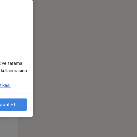
Çar,
Per,
Cum,
os
12 Ağustos
13 Ağustos
14 Ağustos
ak ve tarama
i) kullanmasına
tikası.
abul Et
Çar,
Per,
Cum,
os
12 Ağustos
13 Ağustos
14 Ağustos