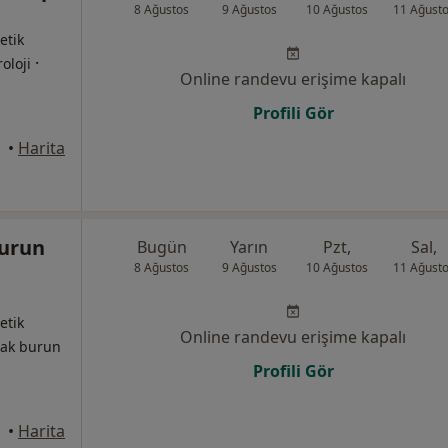
8 Ağustos
9 Ağustos
10 Ağustos
11 Ağust
etik
·
roloji
Online randevu erişime kapalı
Profili Gör
•
Harita
Burun
Bugün
Yarın
Pzt,
Sal,
8 Ağustos
9 Ağustos
10 Ağustos
11 Ağust
etik
Online randevu erişime kapalı
ulak burun
Profili Gör
•
Harita