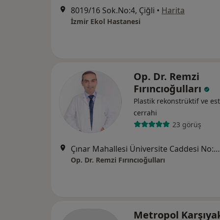
8019/16 Sok.No:4, Çiğli
•
Harita
İzmir Ekol Hastanesi
Op. Dr. Remzi
Fırıncıoğulları
Plastik rekonstrüktif ve est
cerrahi
23 görüş
Çınar Mahallesi Üniversite Caddesi No:103/C Tokatlı Plaza, İzmir
Op. Dr. Remzi Fırıncıoğulları
Metropol Karşıya