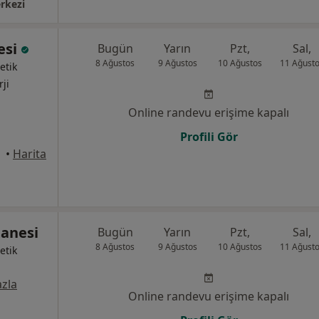
rkezi
esi
Bugün
Yarın
Pzt,
Sal,
8 Ağustos
9 Ağustos
10 Ağustos
11 Ağust
etik
rji
Online randevu erişime kapalı
Profili Gör
•
Harita
tanesi
Bugün
Yarın
Pzt,
Sal,
8 Ağustos
9 Ağustos
10 Ağustos
11 Ağust
etik
zla
Online randevu erişime kapalı