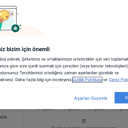
n
Bugün
Yarın
Pzt,
Sal,
8 Ağustos
9 Ağustos
10 Ağustos
11 Ağust
etik
Online randevu erişime kapalı
iniz bizim için önemli
Telefonla ulaşın
abul ederek, Şirketimiz ve ortaklarımızın istatistikler için veri toplam
•
Harita
arınıza göre size içerik sunmak için çerezleri (veya benzer teknolojiler
 olursunuz.Tercihlerinizi istediğiniz zaman ayarlardan görebilir ve
lirsiniz. Daha fazla bilgi için inceleyiniz,
Gizlilik Politikası
ve
Çerez Poli
K
Ayarları Düzenle
ir
Bugün
Yarın
Pzt,
Sal,
8 Ağustos
9 Ağustos
10 Ağustos
11 Ağust
etik