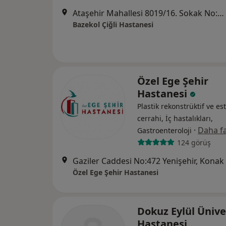
Ataşehir Mahallesi 8019/16. Sokak No:4, Çiğli
Bazekol Çiğli Hastanesi
Özel Ege Şehir
Hastanesi
Plastik rekonstrüktif ve est
cerrahi, İç hastalıkları,
·
Daha fa
Gastroenteroloji
124 görüş
Gaziler Caddesi No:472 Yenişehir, Konak
Özel Ege Şehir Hastanesi
Dokuz Eylül Ünive
Hastanesi