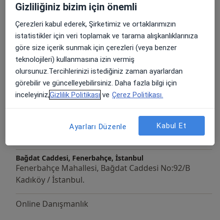
Gizliliğiniz bizim için önemli
Online Terapi
Çerezleri kabul ederek, Şirketimiz ve ortaklarımızın
Bağdat Caddesi, Fenerbahçe, İstanbul
Fenerbahçe Mahallesi, Bağdat Caddesi No:92/B
istatistikler için veri toplamak ve tarama alışkanlıklarınıza
Kadıköy / İstanbul.
göre size içerik sunmak için çerezleri (veya benzer
teknolojileri) kullanmasına izin vermiş
Online Danışmanlık
olursunuz.Tercihlerinizi istediğiniz zaman ayarlardan
görebilir ve güncelleyebilirsiniz. Daha fazla bilgi için
Psikoloji Randevusu
inceleyiniz,
Gizlilik Politikası
ve
Çerez Politikası.
Bağdat Caddesi, Fenerbahçe, İstanbul
Fenerbahçe Mahallesi, Bağdat Caddesi No:92/B
Kabul Et
Ayarları Düzenle
Kadıköy / İstanbul.
Bağdat Caddesi, Fenerbahçe, İstanbul
Fenerbahçe Mahallesi, Bağdat Caddesi No:92/B
Kadıköy / İstanbul.
Online Danışmanlık