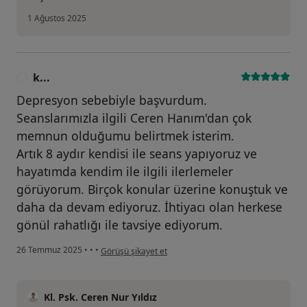
1 Ağustos 2025
k...
K
Depresyon sebebiyle başvurdum.
Seanslarımızla ilgili Ceren Hanım'dan çok
memnun olduğumu belirtmek isterim.
Artık 8 aydır kendisi ile seans yapıyoruz ve
hayatımda kendim ile ilgili ilerlemeler
görüyorum. Birçok konular üzerine konuştuk ve
daha da devam ediyoruz. İhtiyacı olan herkese
gönül rahatlığı ile tavsiye ediyorum.
kullanıcının görüşüne göre k...
26 Temmuz 2025
•
•
•
Görüşü şikayet et
Kl. Psk. Ceren Nur Yıldız