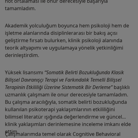
not ortalaması ile onur derecesiyle başarıyla
tamamladım.
Akademik yolculuğum boyunca hem psikoloji hem de
işletme alanlarında disiplinlerarası bir bakış açısı
geliştirme fırsatı bulurken, klinik psikoloji alanında
teorik altyapımı ve uygulamaya yönelik yetkinliğimi
derinleştirdim.
Yüksek lisansımı
“Somatik Belirti Bozukluğunda Klasik
Bilişsel Davranışçı Terapi ve Farkındalık Temelli Bilişsel
Terapinin Etkililiği Üzerine Sistematik Bir Derleme”
başlıklı
uzmanlık çalışmam ile onur derecesiyle tamamladım.
Bu çalışma aracılığıyla, somatik belirti bozukluğunda
kullanılan psikoterapi yaklaşımlarının etkililiğini
bilimsel literatür ışığında değerlendirme ve güncel
klinik yaklaşımları derinlemesine inceleme imkanı elde
ettim.
Çalışmalarımda temel olarak Cognitive Behavioral