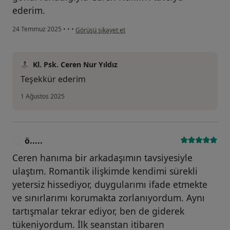
ederim.
kullanıcının görüşüne göre b.....
24 Temmuz 2025
•
•
•
Görüşü şikayet et
Kl. Psk. Ceren Nur Yıldız
Teşekkür ederim
1 Ağustos 2025
ö.....
Ö
Ceren hanıma bir arkadaşımın tavsiyesiyle
ulaştım. Romantik ilişkimde kendimi sürekli
yetersiz hissediyor, duygularımı ifade etmekte
ve sınırlarımı korumakta zorlanıyordum. Aynı
tartışmalar tekrar ediyor, ben de giderek
tükeniyordum. İlk seanstan itibaren