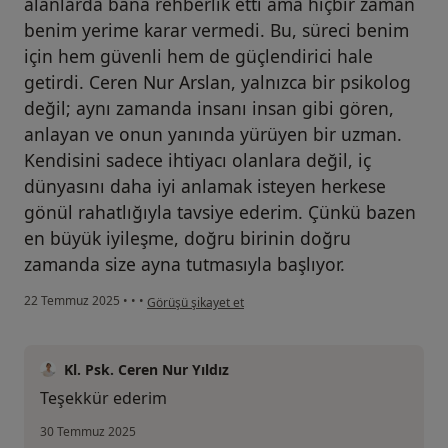
alanlarda bana rehberlik etti ama hiçbir zaman
benim yerime karar vermedi. Bu, süreci benim
için hem güvenli hem de güçlendirici hale
getirdi. Ceren Nur Arslan, yalnızca bir psikolog
değil; aynı zamanda insanı insan gibi gören,
anlayan ve onun yanında yürüyen bir uzman.
Kendisini sadece ihtiyacı olanlara değil, iç
dünyasını daha iyi anlamak isteyen herkese
gönül rahatlığıyla tavsiye ederim. Çünkü bazen
en büyük iyileşme, doğru birinin doğru
zamanda size ayna tutmasıyla başlıyor.
kullanıcının görüşüne göre s.....
22 Temmuz 2025
•
•
•
Görüşü şikayet et
Kl. Psk. Ceren Nur Yıldız
Teşekkür ederim
30 Temmuz 2025