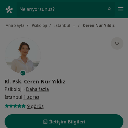
An
Ne arıyorsunuz?
Ana Sayfa
Psikoloji
İstanbul
Ceren Nur Yıldız
Şehir değiştir
Kl. Psk.
Ceren Nur Yıldız
uzmanliklar hakkinda
Psikoloji
·
Daha fazla
İstanbul
1 adres
9 görüş
İletişim Bilgileri