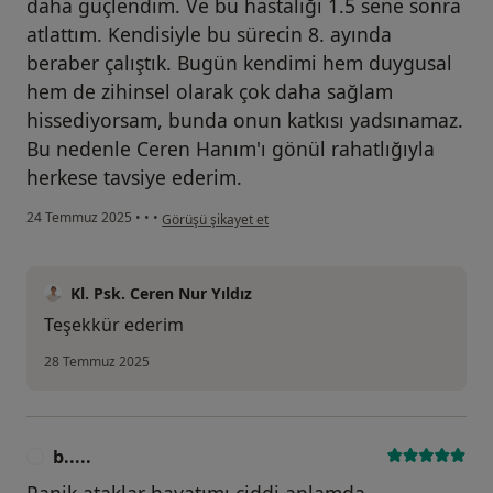
daha güçlendim. Ve bu hastalığı 1.5 sene sonra
atlattım. Kendisiyle bu sürecin 8. ayında
beraber çalıştık. Bugün kendimi hem duygusal
hem de zihinsel olarak çok daha sağlam
hissediyorsam, bunda onun katkısı yadsınamaz.
Bu nedenle Ceren Hanım'ı gönül rahatlığıyla
herkese tavsiye ederim.
kullanıcının görüşüne göre c.....
24 Temmuz 2025
•
•
•
Görüşü şikayet et
Kl. Psk. Ceren Nur Yıldız
Teşekkür ederim
28 Temmuz 2025
b.....
B
Panik ataklar hayatımı ciddi anlamda