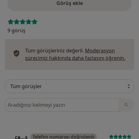
Görüş ekle
9 görüş
Tüm görüşleriniz değerli.
Moderasyon
Görüş
sürecimiz hakkında daha fazlasını öğrenin.
Görüşler içerisinde ara
ca...ş
Telefon numarası doğrulandı
C