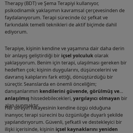
Therapy (BDT) ve Şema Terapiyi kullanıyor,
psikodinamik yaklaşımın kavramsal çerçevesinden de
faydalanıyorum. Terapi sürecinde öz şefkat ve
farkındalık temelli teknikleri de aktif biçimde dahil
ediyorum.
Terapiye, kişinin kendine ve yaşamına dair daha derin
bir anlayış geliştirdiği bir
içsel yolculuk
olarak
yaklaşıyorum. Benim için terapi, ulaşılması gereken bir
hedeften çok; kişinin duygularını, düşüncelerini ve
davranış kalıplarını fark ettiği, dönüştürdüğü bir
süreçtir. Seanslarda en önemli önceliğim;
danışanlarımın
kendilerini güvende, görülmüş ve
anlaşılmış
hissedebilecekleri,
yargılayıcı olmayan
bir
alan sunmaktır.
Her bireyin hikayesinin kendine özgü olduğuna
inanıyor, terapi sürecini bu özgünlüğe duyarlı şekilde
yapılandırıyorum. Güvenli, şefkatli ve destekleyici bir
ilişki içerisinde, kişinin
içsel kaynaklarını yeniden