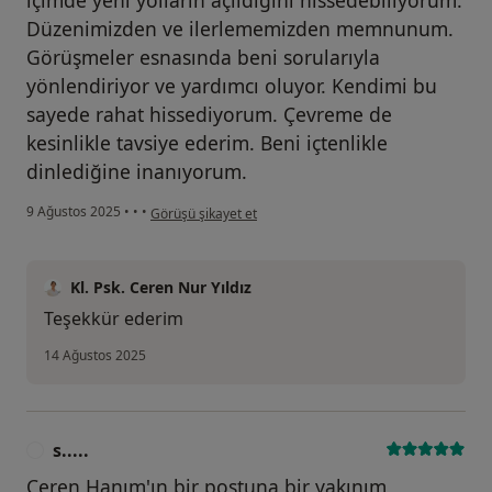
içimde yeni yolların açıldığını hissedebiliyorum.
Düzenimizden ve ilerlememizden memnunum.
Görüşmeler esnasında beni sorularıyla
yönlendiriyor ve yardımcı oluyor. Kendimi bu
sayede rahat hissediyorum. Çevreme de
kesinlikle tavsiye ederim. Beni içtenlikle
dinlediğine inanıyorum.
kullanıcının görüşüne göre a...
9 Ağustos 2025
•
•
•
Görüşü şikayet et
Kl. Psk. Ceren Nur Yıldız
Teşekkür ederim
14 Ağustos 2025
s.....
S
Ceren Hanım'ın bir postuna bir yakınım