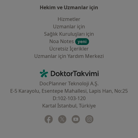
Hekim ve Uzmanlar için
Hizmetler
Uzmanlar için
Sağlık Kuruluşları için
Noa Notes
yeni
Ücretsiz İçerikler
Uzmanlar için Yardım Merkezi
İletişim
DoktorTakvimi - Ana Sayfa
DocPlanner Teknoloji A.Ş.
E-5 Karayolu, Esentepe Mahallesi, Lapis Han, No:25
D:102-103-120
Kartal İstanbul, Türkiye
Facebook
yeni bir sekmede açılır
Twitter
yeni bir sekmede açılır
Youtube
yeni bir sekmede açılır
Instagram
yeni bir sekmede aç