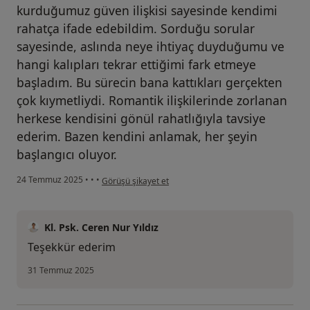
kurduğumuz güven ilişkisi sayesinde kendimi
rahatça ifade edebildim. Sorduğu sorular
sayesinde, aslında neye ihtiyaç duyduğumu ve
hangi kalıpları tekrar ettiğimi fark etmeye
başladım. Bu sürecin bana kattıkları gerçekten
çok kıymetliydi. Romantik ilişkilerinde zorlanan
herkese kendisini gönül rahatlığıyla tavsiye
ederim. Bazen kendini anlamak, her şeyin
başlangıcı oluyor.
kullanıcının görüşüne göre ö.....
24 Temmuz 2025
•
•
•
Görüşü şikayet et
Kl. Psk. Ceren Nur Yıldız
Teşekkür ederim
31 Temmuz 2025