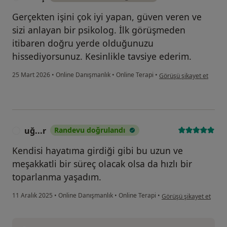
Gerçekten işini çok iyi yapan, güven veren ve
sizi anlayan bir psikolog. İlk görüşmeden
itibaren doğru yerde olduğunuzu
hissediyorsunuz. Kesinlikle tavsiye ederim.
kullanıcının görüşüne gör
25 Mart 2026
•
Online Danışmanlık
•
Online Terapi
•
Görüşü şikayet et
uğ...r
Randevu doğrulandı
U
Kendisi hayatıma girdiği gibi bu uzun ve
meşakkatli bir süreç olacak olsa da hızlı bir
toparlanma yaşadım.
kullanıcının görüşüne gö
11 Aralık 2025
•
Online Danışmanlık
•
Online Terapi
•
Görüşü şikayet et