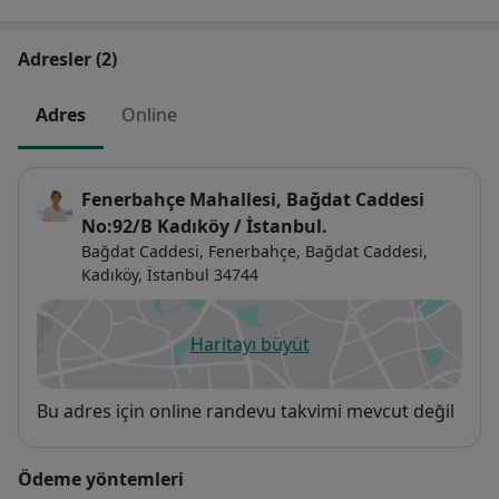
Adresler (2)
Adres
Online
Fenerbahçe Mahallesi, Bağdat Caddesi
No:92/B Kadıköy / İstanbul.
Bağdat Caddesi, Fenerbahçe,
Bağdat Caddesi,
Kadıköy
,
İstanbul
34744
Haritayı büyüt
yeni bir sekmede açılır
Uygunluk
Bu adres için online randevu takvimi mevcut değil
Ödeme yöntemleri