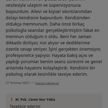
vesilesiyle ulaştım ve süpervizyonuna
başvurdum. Ailevi ve kişisel sıkıntılarımdan
dolayı kendisine başvurdum. Kendisinden
oldukça memnunum. Daha önce birkaç
psikologla seanslar gerçekleştirmiştim fakat en
memnun olduğum o oldu. Beni her zaman
dikkatle dinliyor, not alıyor ve dediklerime
özenle cevap veriyor. İşini gerçekten önemsiyor,
profesyonelce yapıyor. Hayata bakış açısı ve
yaptığı yorumlar benim seans sürecimi ve genel
anlamda hayatımı kolaylaştırdı. Kendisini bir
psikolog olarak kesinlikle tavsiye ederim.
kullanıcının görüşüne göre s.....
27 Temmuz 2025
•
•
•
Görüşü şikayet et
Kl. Psk. Ceren Nur Yıldız
Teşekkür ederim