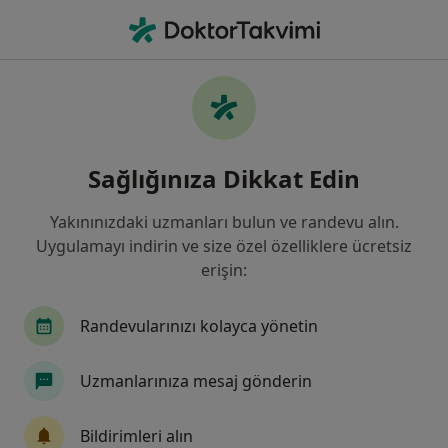
An
Dermatolog • Altındağ, Ankara
Filters
• 1
Sigorta
Harita
Altındağ, Dermatolog
Sağlığınıza Dikkat Edin
Yakınınızdaki uzmanları bulun ve randevu alın.
Uygulamayı indirin ve size özel özelliklere ücretsiz
erişin:
Randevularınızı kolayca yönetin
Özel Ankara Uluslararası Hastanesi
Uzmanlarınıza mesaj gönderin
·
Daha fazla
Dermatoloji, İç hastalıkları, Göğüs hastalıkları
9 görüş
Bildirimleri alın