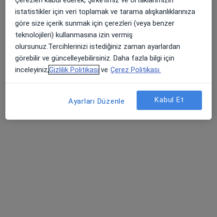
Kültür Mah. Libya Cad. Çaldıran Sokak No:22 Kolej, Ankara
•
Harita
istatistikler için veri toplamak ve tarama alışkanlıklarınıza
Ankara Numune Hastanesi Kolej Semt Polikliniği
göre size içerik sunmak için çerezleri (veya benzer
Bu kurumda online uygunluğu bulunan bir doktor veya uzman bulunamadı
teknolojileri) kullanmasına izin vermiş
olursunuz.Tercihlerinizi istediğiniz zaman ayarlardan
Profili Gör
görebilir ve güncelleyebilirsiniz. Daha fazla bilgi için
inceleyiniz,
Gizlilik Politikası
ve
Çerez Politikası.
Kabul Et
Ayarları Düzenle
A Life Hospital Kuzey Ankara
Dermatoloji, İç hastalıkları, Endokrinoloji ve metabolizma
·
Daha fazla
hastalıkları
39 görüş