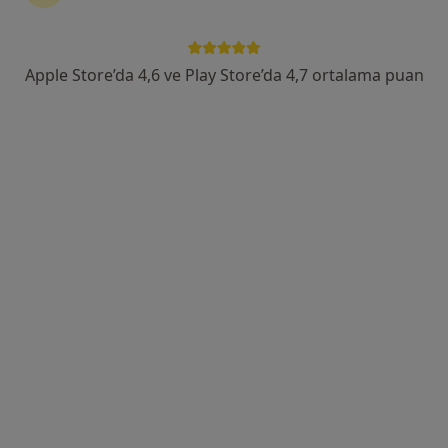
Köşk Mahallesi Anavatan Caddesi No:22, Keçiören
•
Harita
Özel Ankara Uluslararası Hastanesi
Apple Store’da 4,6 ve Play Store’da 4,7 ortalama puan
Doç. Dr. Celalettin
Uzm. Dr. Koray
Rumi Çelebi
Durmaz
Dermatoloji
Dermatoloji
Bu kurumda online uygunluğu bulunan bir doktor veya uzman bulunamadı
Profili Gör