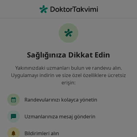
An
İç Hastalıkları Uzmanı • Denizli, Denizli, Türkiye
Filters
• 1
Sigorta
Harita
Denizli, İç Hastalıkları Uzmanı
Sağlığınıza Dikkat Edin
Yakınınızdaki uzmanları bulun ve randevu alın.
Uygulamayı indirin ve size özel özelliklere ücretsiz
erişin:
Randevularınızı kolayca yönetin
Özel Denizli Cerrahi Hastanesi
Uzmanlarınıza mesaj gönderin
·
Daha
İç hastalıkları, Kardiyoloji, Enfeksiyon hastalıkları
fazla
Bildirimleri alın
744 görüş