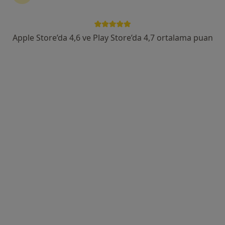
Bağbaşı, Zeytinköy Mah Acıpayan Bulv, Antalya Yolu No:5, Denizli
•
Harita
Özel Denizli Cerrahi Hastanesi
Apple Store’da 4,6 ve Play Store’da 4,7 ortalama puan
Uzm. Dr. Dündar
Güngör
İç hastalıkları
Bu kurumda online uygunluğu bulunan bir doktor veya uzman bulunamadı
Profili Gör