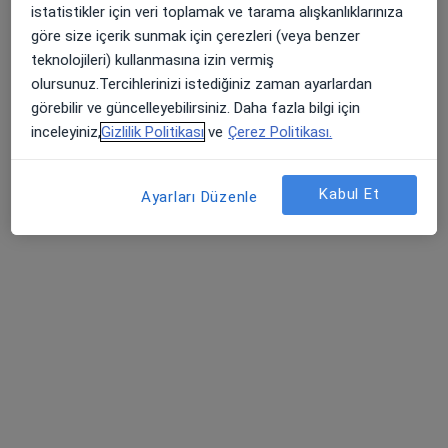
istatistikler için veri toplamak ve tarama alışkanlıklarınıza
göre size içerik sunmak için çerezleri (veya benzer
teknolojileri) kullanmasına izin vermiş
Denizli Özel Mediklinik Hastanesi
olursunuz.Tercihlerinizi istediğiniz zaman ayarlardan
·
Daha
İç hastalıkları, Nöroloji, Çocuk sağlığı ve hastalıkları
görebilir ve güncelleyebilirsiniz. Daha fazla bilgi için
fazla
inceleyiniz,
Gizlilik Politikası
ve
Çerez Politikası.
Sırakapılar Mah. Prof. Dr. Nusret H. Fişek Sok. No: 11, Denizli
•
Harita
Denizli Özel Mediklinik Hastanesi
Kabul Et
Ayarları Düzenle
Bu kurumda online uygunluğu bulunan bir doktor veya uzman bulunamadı
Profili Gör