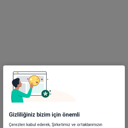
Özel Denipollife Hastanesi
·
Daha fazla
İç hastalıkları, Gastroenteroloji, Romatoloji
114 görüş
Merkez Efendi Mahallesi 226. Sokak No:156, Denizli
•
Harita
Özel Denipollife Hastanesi
Bu kurumda online uygunluğu bulunan bir doktor veya uzman bulunamadı
Profili Gör
Gizliliğiniz bizim için önemli
Çerezleri kabul ederek, Şirketimiz ve ortaklarımızın