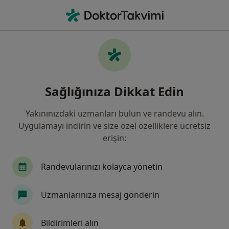
An
Mikrobiyolog
Filters
• 1
Sigorta
Harita
Mikrobiyolog
Sağlığınıza Dikkat Edin
Yakınınızdaki uzmanları bulun ve randevu alın.
Hekim/Uzman aradığınız şehri seçin
Uygulamayı indirin ve size özel özelliklere ücretsiz
İstanbul
Ankara
Konak
İzmir
Al
erişin:
Randevularınızı kolayca yönetin
Uzmanlarınıza mesaj gönderin
Bildirimleri alın