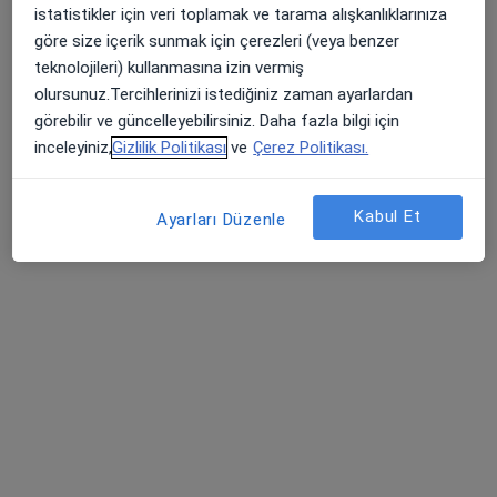
Farabi Hastanesi
istatistikler için veri toplamak ve tarama alışkanlıklarınıza
·
Daha
Tıbbi mikrobiyoloji, İç hastalıkları, Alerji hastalıkları
göre size içerik sunmak için çerezleri (veya benzer
fazla
teknolojileri) kullanmasına izin vermiş
573 görüş
olursunuz.Tercihlerinizi istediğiniz zaman ayarlardan
görebilir ve güncelleyebilirsiniz. Daha fazla bilgi için
Kosova Mahallesi Veysel Karani Caddesi Ebru Sokak No: 14, Selçuklu
•
Harita
inceleyiniz,
Gizlilik Politikası
ve
Çerez Politikası.
Farabi Hastanesi
Bu kurumda online uygunluğu bulunan bir doktor veya uzman bulunamadı
Kabul Et
Ayarları Düzenle
Profili Gör
Özel Çakmak Erdem Hastanesi