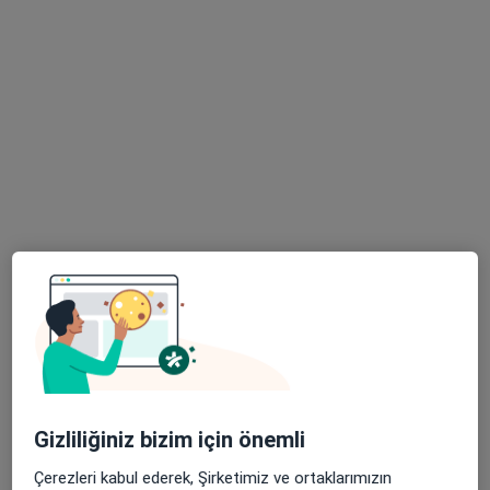
Hastanesi
Tıbbi mikrobiyoloji, İç hastalıkları, Endokrinoloji ve
·
Daha fazla
metabolizma hastalıkları
615 görüş
Tem Avrupa Otoyolu Göztepe Çıkışı No: 1Bağcılar, İstanbul
•
Harita
Bağcılar Medipol Mega Üniversite Hastanesi
Bu kurumda online uygunluğu bulunan bir doktor veya uzman bulunamadı
Profili Gör
Gizliliğiniz bizim için önemli
Çerezleri kabul ederek, Şirketimiz ve ortaklarımızın