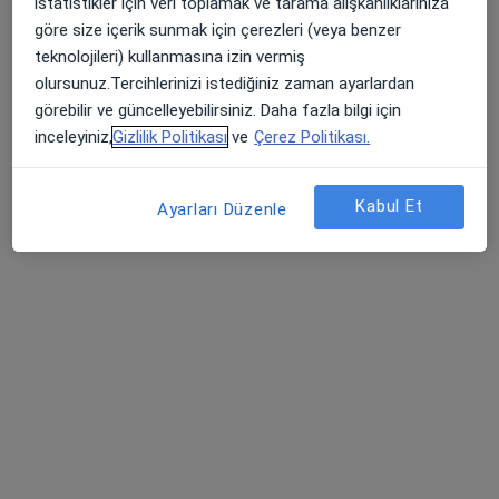
780 görüş
istatistikler için veri toplamak ve tarama alışkanlıklarınıza
göre size içerik sunmak için çerezleri (veya benzer
İmbatlı Mahallesi 1825. Sokak No:12, Karşıyaka
•
Harita
teknolojileri) kullanmasına izin vermiş
Medical Point İzmir Hastanesi
olursunuz.Tercihlerinizi istediğiniz zaman ayarlardan
görebilir ve güncelleyebilirsiniz. Daha fazla bilgi için
inceleyiniz,
Gizlilik Politikası
ve
Çerez Politikası.
Prof. Dr. Gökhan Koç
Prof. Dr. Erem Kaan
Doç. Dr. Hakan
Üroloji
Başok
Öztürk
Üroloji
Üroloji
Kabul Et
Ayarları Düzenle
4 uzmanın hepsini gör
Bu kurumda online uygunluğu bulunan bir doktor veya uzman bulunamadı
Profili Gör