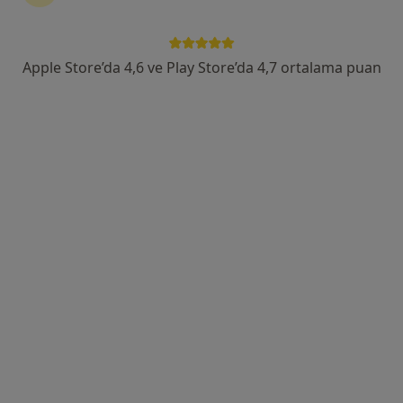
Ali Fuat Cebesoy Mahallesi 9135/4 Sokak No:4, Karabağlar
•
Harita
Özel Ege Yaşam Hastanesi
Bu kurumda online uygunluğu bulunan bir doktor veya uzman bulunamadı
Apple Store’da 4,6 ve Play Store’da 4,7 ortalama puan
Profili Gör
Özel Metropol Hatay Tıp Merkezi
·
Daha fazla
Üroloji, İç hastalıkları, Kardiyoloji
13 görüş
Basın Sitesi Mahallesi İnönü Caddesi No:471/A , İzmir, Karabağlar
•
Harita
Özel Metropol Hatay Tıp Merkezi