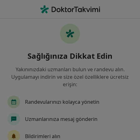
An
Ürolog • Karabağlar, İzmir
Filters
• 1
Sigorta
Harita
Karabağlar, Ürolog
Sağlığınıza Dikkat Edin
Yakınınızdaki uzmanları bulun ve randevu alın.
Uygulamayı indirin ve size özel özelliklere ücretsiz
erişin:
Randevularınızı kolayca yönetin
Özel Ege Yaşam Hastanesi
Uzmanlarınıza mesaj gönderin
·
Daha fazla
Üroloji, İç hastalıkları, Kardiyoloji
267 görüş
Bildirimleri alın