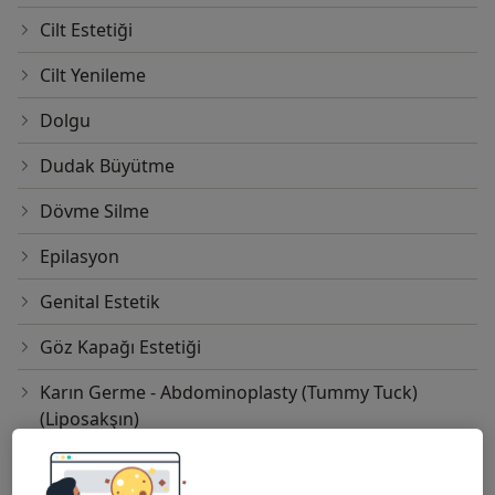
Cilt Estetiği
Cilt Yenileme
Dolgu
Dudak Büyütme
Dövme Silme
Epilasyon
Genital Estetik
Göz Kapağı Estetiği
Karın Germe - Abdominoplasty (Tummy Tuck)
(Liposakşın)
Kaş Estetiği