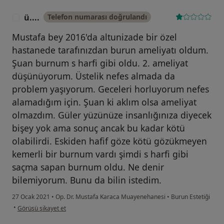
ü....
Telefon numarası doğrulandı
Ü
Mustafa bey 2016'da altunizade bir özel
hastanede tarafınızdan burun ameliyatı oldum.
Şuan burnum s harfi gibi oldu. 2. ameliyat
düşünüyorum. Üstelik nefes almada da
problem yaşıyorum. Geceleri horluyorum nefes
alamadığım için. Şuan ki aklım olsa ameliyat
olmazdım. Güler yüzünüze insanlığınıza diyecek
bişey yok ama sonuç ancak bu kadar kötü
olabilirdi. Eskiden hafif göze kötü gözükmeyen
kemerli bir burnum vardı şimdi s harfi gibi
saçma sapan burnum oldu. Ne denir
bilemiyorum. Bunu da bilin istedim.
27 Ocak 2021
•
Op. Dr. Mustafa Karaca Muayenehanesi
•
Burun Estetiği
kullanıcının görüşüne göre ü....
•
Görüşü şikayet et