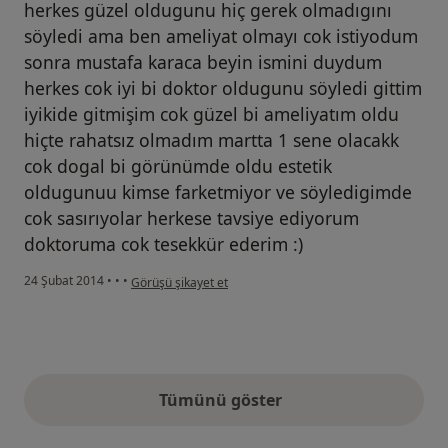
herkes güzel oldugunu hiç gerek olmadıgını
söyledi ama ben ameliyat olmayı cok istiyodum
sonra mustafa karaca beyin ismini duydum
herkes cok iyi bi doktor oldugunu söyledi gittim
iyikide gitmişim cok güzel bi ameliyatım oldu
hiçte rahatsız olmadım martta 1 sene olacakk
cok dogal bi görünümde oldu estetik
oldugunuu kimse farketmiyor ve söyledigimde
cok sasırıyolar herkese tavsiye ediyorum
doktoruma cok tesekkür ederim :)
kullanıcının görüşüne göre ha...e
24 Şubat 2014
•
•
•
Görüşü şikayet et
Tümünü göster
yukarıdaki görüşler