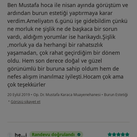
Ben Mustafa hoca ile nisan ayında görüştüm ve
ardından burun estetiği yaptırmaya karar
verdim.Ameliyatın 6.günü işe gidebildim çünkü
ne morluk ne şişlik ne de başkaca bir sorun
vardı, aldığım yorumlar ise harikaydı.Şişlik
,morluk ya da herhangi bir rahatsızlık
yaşamadan, çok rahat geçirdiğim bir dönem
oldu. Hem son derece doğal ve güzel
görünümlü bir buruna sahip oldum hem de
nefes alışım inanılmaz iyileşti.Hocam çok ama
çok teşekkürler
20 Eylül 2019
•
Op. Dr. Mustafa Karaca Muayenehanesi
•
Burun Estetiği
kullanıcının görüşüne göre he...i
•
Görüşü şikayet et
he...i
Randevu doğrulandı