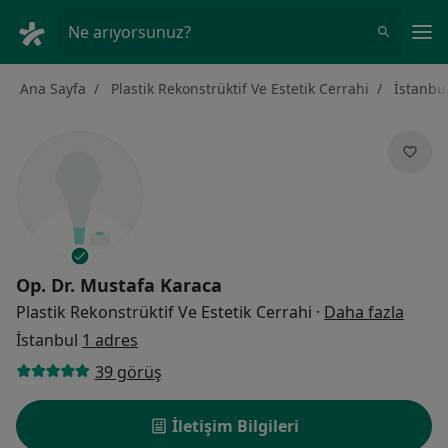
An
Ne arıyorsunuz?
Ana Sayfa
Plastik Rekonstrüktif Ve Estetik Cerrahi
İstanbu
Op. Dr.
Mustafa Karaca
uzman
Plastik Rekonstrüktif Ve Estetik Cerrahi
·
Daha fazla
İstanbul
1 adres
39 görüş
İletişim Bilgileri