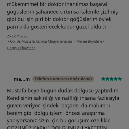
mükemmmel bir doktor inanılmaz başaralı
göğüslerim şahaneee sırtımsa kalemle çizilmiş
gibi bu işin piri bir doktor göğüslerim öyleki
parmakla gösterilecek kadar güzel oldu :)
25 Ekim 2023
•
Op. Dr. Mustafa Karaca Muayenehanesi
•
Meme Büyütme
•
kullanıcının görüşüne göre ş.....
Görüşü şikayet et
me...m
Telefon numarası doğrulandı
M
Mustafa beye bugün dudak dolgusu yaptırdım.
Kendisinin sakinliği ve naifliği insana fazlasıyla
güven veriyor işindeki başarısı da malum :)
benim gibi dolgu işlemi öncesi araştırma
yapıyorsanız sizin için bu görüşüm özellikle
GÖZÜNÜZ KAPALI DOLGUNUZU YAPTIRIN