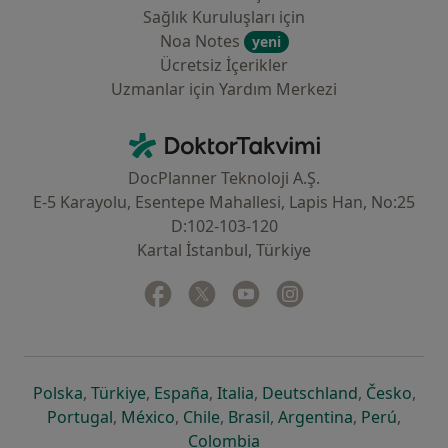
Sağlık Kuruluşları için
Noa Notes
yeni
Ücretsiz İçerikler
Uzmanlar için Yardım Merkezi
İletişim
DoktorTakvimi - Ana Sayfa
DocPlanner Teknoloji A.Ş.
E-5 Karayolu, Esentepe Mahallesi, Lapis Han, No:25
D:102-103-120
Kartal İstanbul, Türkiye
Facebook
yeni bir sekmede açılır
Twitter
yeni bir sekmede açılır
Youtube
yeni bir sekmede açılır
Instagram
yeni bir sekmede aç
yeni bir sekmede açılır
yeni bir sekmede açılır
yeni bir sekmede açılır
yeni bir sekmede açılır
yeni bir sek
yeni 
Polska
,
Türkiye
,
España
,
Italia
,
Deutschland
,
Česko
,
yeni bir sekmede açılır
yeni bir sekmede açılır
yeni bir sekmede açılır
yeni bir sekmede açılır
yeni bir sekm
yeni bi
Portugal
,
México
,
Chile
,
Brasil
,
Argentina
,
Perú
,
yeni bir sekmede açılır
Colombia