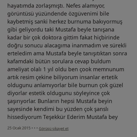
hayatımda zorlaşmıştı. Nefes alamıyor,
görüntüsü yüzündende özgüvenimi bile
kaybetmiş sanki herkez burnuma bakıyormuş
gibi geliyordu taki Mustafa beyle tanışana
kadar bir çok doktora gittim fakat hiçbirinde
doğru sonucu alacagıma inanmadım ve sürekli
erteledim ama Mustafa beyle tanışıtıktan sonra
kafamdaki bütün sorulara cevap buldum
ameliyat olalı 1 yıl oldu ben çook memnunum
artık resim çekine biliyorum insanlar ertetik
oldugunu anlamıyorlar bile burnun çok güzel
diyorlar estetik oldugunu söyleyince çok
şaşırıyorlar. Bunların hepsi Mustafa beyin
sayesinde kendimi bu yüzden çok şanslı
hissediyorum Teşekkür Ederim Mustafa bey
kullanıcının görüşüne göre he...i
25 Ocak 2015
•
•
•
Görüşü şikayet et