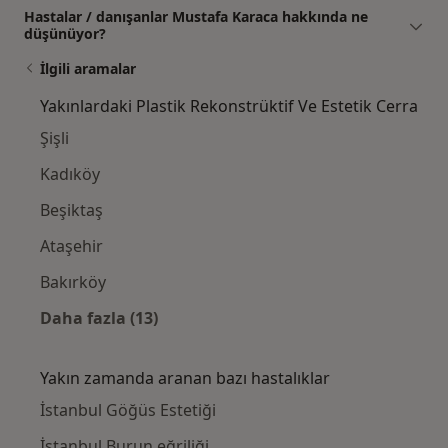
Hastalar / danışanlar Mustafa Karaca hakkında ne
düşünüyor?
İlgili aramalar
Yakınlardaki Plastik Rekonstrüktif Ve Estetik Cerra
Şişli
Kadıköy
Beşiktaş
Ataşehir
Bakırköy
Daha fazla (13)
Kategoride daha fazlası: Yakınlardaki Plasti
Yakın zamanda aranan bazı hastalıklar
İstanbul Göğüs Estetiği
İstanbul Burun eğriliği