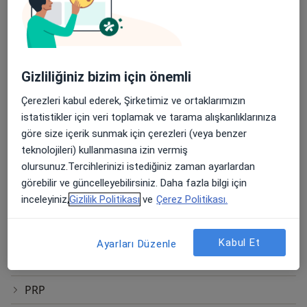
Kaş Kaldırma
Kozmetik Cerrahi
Kulak Estetiği
Gizliliğiniz bizim için önemli
Lazer Lipoliz
Çerezleri kabul ederek, Şirketimiz ve ortaklarımızın
istatistikler için veri toplamak ve tarama alışkanlıklarınıza
Lazer Liposuction
göre size içerik sunmak için çerezleri (veya benzer
Lipoplasti
teknolojileri) kullanmasına izin vermiş
olursunuz.Tercihlerinizi istediğiniz zaman ayarlardan
Liposakşın
görebilir ve güncelleyebilirsiniz. Daha fazla bilgi için
inceleyiniz,
Gizlilik Politikası
ve
Çerez Politikası.
Meme Büyütme
Meme Estetiği
Kabul Et
Ayarları Düzenle
Post-Bariatrik Cerrahi
PRP