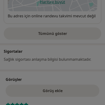
Haritayı büyüt
yeni bir sekmede açılır
Uygunluk
Bu adres için online randevu takvimi mevcut değil
Tümünü göster
adres hakkında
Sigortalar
Sağlık sigortası anlaşma bilgisi bulunmamaktadır.
Görüşler
Görüş ekle