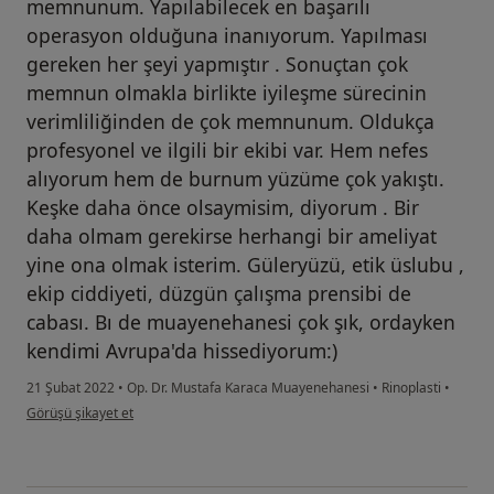
memnunum. Yapılabilecek en başarılı
operasyon olduğuna inanıyorum. Yapılması
gereken her şeyi yapmıştır . Sonuçtan çok
memnun olmakla birlikte iyileşme sürecinin
verimliliğinden de çok memnunum. Oldukça
profesyonel ve ilgili bir ekibi var. Hem nefes
alıyorum hem de burnum yüzüme çok yakıştı.
Keşke daha önce olsaymisim, diyorum . Bir
daha olmam gerekirse herhangi bir ameliyat
yine ona olmak isterim. Güleryüzü, etik üslubu ,
ekip ciddiyeti, düzgün çalışma prensibi de
cabası. Bı de muayenehanesi çok şık, ordayken
kendimi Avrupa'da hissediyorum:)
21 Şubat 2022
•
Op. Dr. Mustafa Karaca Muayenehanesi
•
Rinoplasti
•
kullanıcının görüşüne göre y.....
Görüşü şikayet et