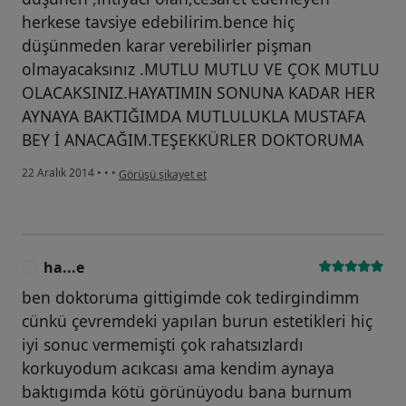
herkese tavsiye edebilirim.bence hiç
düşünmeden karar verebilirler pişman
olmayacaksınız .MUTLU MUTLU VE ÇOK MUTLU
OLACAKSINIZ.HAYATIMIN SONUNA KADAR HER
AYNAYA BAKTIĞIMDA MUTLULUKLA MUSTAFA
BEY İ ANACAĞIM.TEŞEKKÜRLER DOKTORUMA
kullanıcının görüşüne göre he...i
22 Aralık 2014
•
•
•
Görüşü şikayet et
ha...e
H
ben doktoruma gittigimde cok tedirgindimm
cünkü çevremdeki yapılan burun estetikleri hiç
iyi sonuc vermemişti çok rahatsızlardı
korkuyodum acıkcası ama kendim aynaya
baktıgımda kötü görünüyodu bana burnum