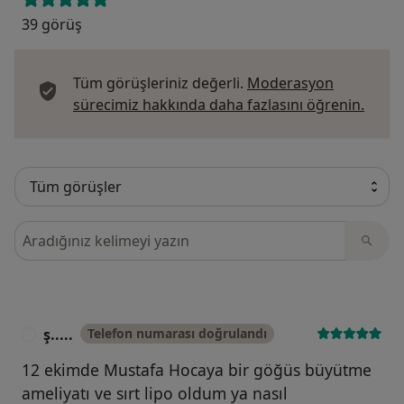
39 görüş
Tüm görüşleriniz değerli.
Moderasyon
Görüş
sürecimiz hakkında daha fazlasını öğrenin.
Görüşler içerisinde ara
ş.....
Telefon numarası doğrulandı
Ş
12 ekimde Mustafa Hocaya bir göğüs büyütme
ameliyatı ve sırt lipo oldum ya nasıl