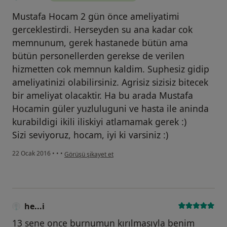
Mustafa Hocam 2 gün önce ameliyatimi
gerceklestirdi. Herseyden su ana kadar cok
memnunum, gerek hastanede bütün ama
bütün personellerden gerekse de verilen
hizmetten cok memnun kaldim. Suphesiz gidip
ameliyatinizi olabilirsiniz. Agrisiz sizisiz bitecek
bir ameliyat olacaktir. Ha bu arada Mustafa
Hocamin güler yuzluluguni ve hasta ile aninda
kurabildigi ikili iliskiyi atlamamak gerek :)
Sizi seviyoruz, hocam, iyi ki varsiniz :)
kullanıcının görüşüne göre he...i
22 Ocak 2016
•
•
•
Görüşü şikayet et
he...i
13 sene once burnumun kırılmasıyla benim