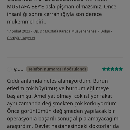
MUSTAFA BEY’E asla pişman olmazsınız. Önce
insanlığı sonra cerrahlığıyla son derece
mükemmel biri..
17 Şubat 2023
•
Op. Dr. Mustafa Karaca Muayenehanesi
•
Dolgu
•
kullanıcının görüşüne göre me...m
Görüşü şikayet et
y.....
Telefon numarası doğrulandı
Y
Ciddi anlamda nefes alamıyordum. Burun
etlerim çok büyümüş ve burnum eğilmeye
başlamıştı. Ameliyat olmayı çok istiyor fakat
aynı zamanda değişmekten çok korkuyordum.
Önce görüntümün değişmeden yapılacak bir
operasyonla başarılı sonuç alıp alamayacagimi
araştırdım. Devlet hastanesindeki doktorlar da