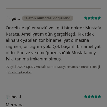
gü...
Telefon numarası doğrulandı
G
Öncelikle güler yüzlü ve ilgili bir doktor Mustafa
Karaca. Ameliyatım dün gerçekleşti. Kıkırdak
alınarak yapılan zor bir ameliyat olmasına
rağmen, bir ağrım yok. Çok başarılı bir ameliyat
oldu. Elinize ve emeğinize sağlık Mustafa bey.
İyiki tanıma imkanım olmuş.
29 Eylül 2020
•
Op. Dr. Mustafa Karaca Muayenehanesi
•
Burun Estetiği
kullanıcının görüşüne göre gü...
•
Görüşü şikayet et
he...i
Merhaba