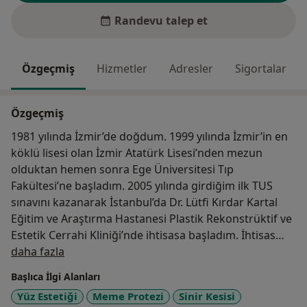
Randevu talep et
Özgeçmiş
Hizmetler
Adresler
Sigortalar
Özgeçmiş
1981 yılında İzmir’de doğdum. 1999 yılında İzmir’in en
köklü lisesi olan İzmir Atatürk Lisesi’nden mezun
olduktan hemen sonra Ege Üniversitesi Tıp
Fakültesi’ne başladım. 2005 yılında girdiğim ilk TUS
sınavını kazanarak İstanbul’da Dr. Lütfi Kırdar Kartal
Eğitim ve Araştırma Hastanesi Plastik Rekonstrüktif ve
Estetik Cerrahi Kliniği’nde ihtisasa başladım. İhtisas
Hakkımda
sürecim devam ederken 2009 yılında Viyana’da taze
daha fazla
kadavralar üzerinde uygulamalı yüz estetiği eğitimi
Başlıca İlgi Alanları
aldım. 2010 yılında Newyork Üniversitesi Tıp Fakültesi
Yüz Estetiği
Meme Protezi
Sinir Kesisi
Plastik Cerrahi Kiniği’nde plastik cerrahlardan eğitim