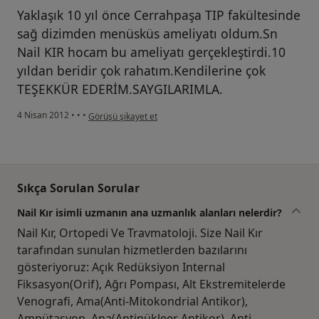
Yaklaşık 10 yıl önce Cerrahpaşa TIP fakültesinde
sağ dizimden menüsküs ameliyatı oldum.Sn
Nail KIR hocam bu ameliyatı gerçekleştirdi.10
yıldan beridir çok rahatım.Kendilerine çok
TEŞEKKÜR EDERİM.SAYGILARIMLA.
kullanıcının görüşüne göre ne...k
4 Nisan 2012
•
•
•
Görüşü şikayet et
Sıkça Sorulan Sorular
Nail Kır isimli uzmanın ana uzmanlık alanları nelerdir?
Nail Kır, Ortopedi Ve Travmatoloji. Size Nail Kır
tarafından sunulan hizmetlerden bazılarını
gösteriyoruz: Açık Redüksiyon Internal
Fiksasyon(Orif), Ağrı Pompası, Alt Ekstremitelerde
Venografi, Ama(Anti-Mitokondrial Antikor),
Ampütasyon, Ana(Antinükleer Antikor), Anti-