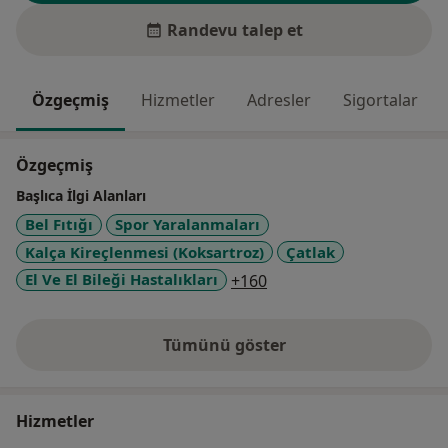
Randevu talep et
Özgeçmiş
Hizmetler
Adresler
Sigortalar
Özgeçmiş
Başlıca İlgi Alanları
Bel Fıtığı
Spor Yaralanmaları
Kalça Kireçlenmesi (Koksartroz)
Çatlak
a11y_sr_more_diseases
El Ve El Bileği Hastalıkları
+160
Tümünü göster
deneyim hakkında
Hizmetler