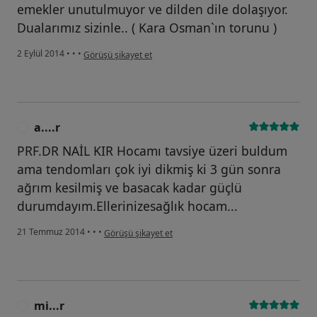
emekler unutulmuyor ve dilden dile dolaşıyor.
Dualarımız sizinle.. ( Kara Osman`ın torunu )
kullanıcının görüşüne göre os...e
2 Eylül 2014
•
•
•
Görüşü şikayet et
a....r
A
PRF.DR NAİL KIR Hocamı tavsiye üzeri buldum
ama tendomları çok iyi dikmiş ki 3 gün sonra
ağrım kesilmiş ve basacak kadar güçlü
durumdayım.Ellerinizesağlık hocam...
kullanıcının görüşüne göre a....r
21 Temmuz 2014
•
•
•
Görüşü şikayet et
mi...r
M