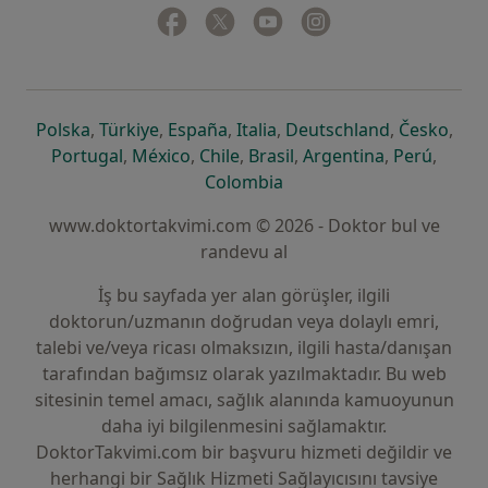
Facebook
yeni bir sekmede açılır
Twitter
yeni bir sekmede açılır
Youtube
yeni bir sekmede açılır
Instagram
yeni bir sekmede aç
yeni bir sekmede açılır
yeni bir sekmede açılır
yeni bir sekmede açılır
yeni bir sekmede açılır
yeni bir sek
yeni 
Polska
,
Türkiye
,
España
,
Italia
,
Deutschland
,
Česko
,
yeni bir sekmede açılır
yeni bir sekmede açılır
yeni bir sekmede açılır
yeni bir sekmede açılır
yeni bir sekm
yeni bi
Portugal
,
México
,
Chile
,
Brasil
,
Argentina
,
Perú
,
yeni bir sekmede açılır
Colombia
www.doktortakvimi.com © 2026 - Doktor bul ve
randevu al
İş bu sayfada yer alan görüşler, ilgili
doktorun/uzmanın doğrudan veya dolaylı emri,
talebi ve/veya ricası olmaksızın, ilgili hasta/danışan
tarafından bağımsız olarak yazılmaktadır. Bu web
sitesinin temel amacı, sağlık alanında kamuoyunun
daha iyi bilgilenmesini sağlamaktır.
DoktorTakvimi.com bir başvuru hizmeti değildir ve
herhangi bir Sağlık Hizmeti Sağlayıcısını tavsiye