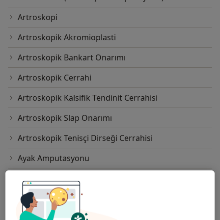
Artroskopi
Artroskopik Akromioplasti
Artroskopik Bankart Onarımı
Artroskopik Cerrahi
Artroskopik Kalsifik Tendinit Cerrahisi
Artroskopik Slap Onarımı
Artroskopik Tenisçi Dirseği Cerrahisi
Ayak Amputasyonu
Ayak Bileği Artroskopisi
Ayak Parmağı Ampütasyonu
Ayak Ve Ayak Bileği Artrodezi