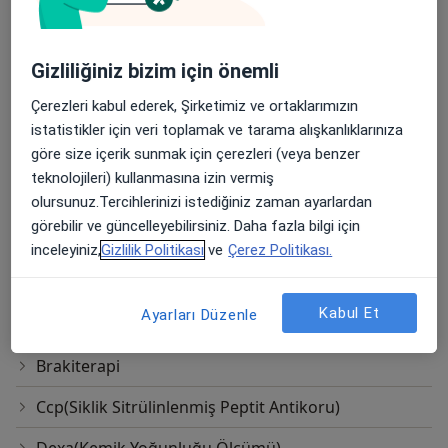
Ayak Ve Ayak Bileği Cerrahisi
Gizliliğiniz bizim için önemli
Ayak Ve Ayak Bileği Laparoskopik Artrodezi
Çerezleri kabul ederek, Şirketimiz ve ortaklarımızın
Açık Redüksiyon Internal Fiksasyon(Orif)
istatistikler için veri toplamak ve tarama alışkanlıklarınıza
göre size içerik sunmak için çerezleri (veya benzer
Ağrı Pompası
teknolojileri) kullanmasına izin vermiş
Batık Tırnak Tedavisi
olursunuz.Tercihlerinizi istediğiniz zaman ayarlardan
görebilir ve güncelleyebilirsiniz. Daha fazla bilgi için
Bebek Kalça Ultrasonu
inceleyiniz,
Gizlilik Politikası
ve
Çerez Politikası.
Bel Cerrahisi(Minimal Invaziv Lomber Spinal Füzyon)
Kabul Et
Ayarları Düzenle
Biseps Tenodezi
Brakiterapi
Ccp(Siklik Sitrülinlenmiş Peptit Antikoru)
Dexa(Kemik Yoğunluğu Ölçümü)