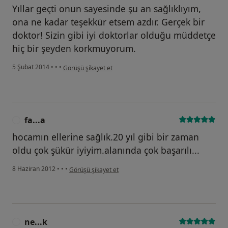
Yıllar geçti onun sayesinde şu an sağlıklıyım,
ona ne kadar teşekkür etsem azdır. Gerçek bir
doktor! Sizin gibi iyi doktorlar olduğu müddetçe
hiç bir şeyden korkmuyorum.
kullanıcının görüşüne göre mi...r
5 Şubat 2014
•
•
•
Görüşü şikayet et
fa...a
F
hocamın ellerine sağlık.20 yıl gibi bir zaman
oldu çok şükür iyiyim.alanında çok başarılı...
kullanıcının görüşüne göre fa...a
8 Haziran 2012
•
•
•
Görüşü şikayet et
ne...k
N