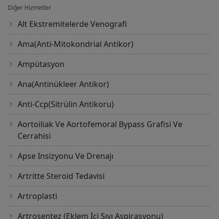
Diğer Hizmetler
Alt Ekstremitelerde Venografi
Ama(Anti-Mitokondrial Antikor)
Ampütasyon
Ana(Antinükleer Antikor)
Anti-Ccp(Sitrülin Antikoru)
Aortoiliak Ve Aortofemoral Bypass Grafisi Ve
Cerrahisi
Apse Insizyonu Ve Drenajı
Artritte Steroid Tedavisi
Artroplasti
Artrosentez (Eklem İçi Sıvı Aspirasyonu)