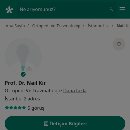
An
Ne arıyorsunuz?
Ana Sayfa
Ortopedi Ve Travmatoloji
İstanbul
Nail Kı
Şehir değişt
Prof. Dr.
Nail Kır
uzmanliklar hakkin
Ortopedi Ve Travmatoloji
·
Daha fazla
İstanbul
2 adres
5 görüş
İletişim Bilgileri