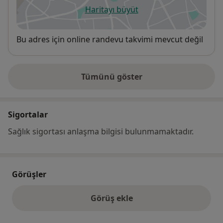
Haritayı büyüt
yeni bir sekmede açılır
Uygunluk
Bu adres için online randevu takvimi mevcut değil
Tümünü göster
adres hakkında
Sigortalar
Sağlık sigortası anlaşma bilgisi bulunmamaktadır.
Görüşler
Görüş ekle