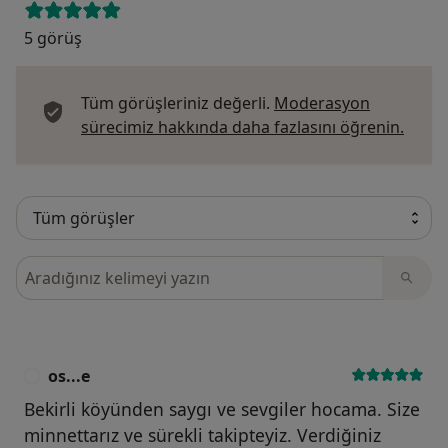
5 görüş
Tüm görüşleriniz değerli.
Moderasyon
Görüş
sürecimiz hakkında daha fazlasını öğrenin.
Görüşler içerisinde ara
os...e
O
Bekirli köyünden saygı ve sevgiler hocama. Size
minnettarız ve sürekli takipteyiz. Verdiğiniz