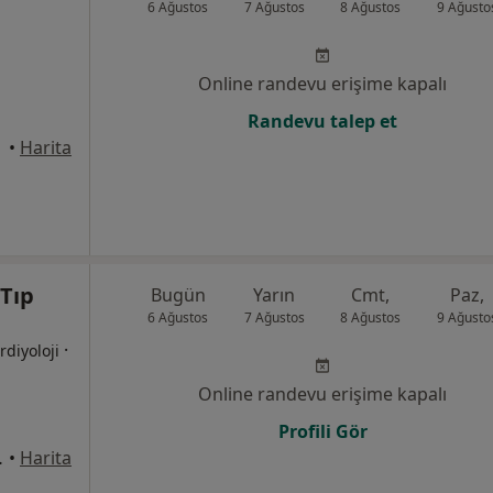
6 Ağustos
7 Ağustos
8 Ağustos
9 Ağusto
Online randevu erişime kapalı
Randevu talep et
•
Harita
Tıp
Bugün
Yarın
Cmt,
Paz,
6 Ağustos
7 Ağustos
8 Ağustos
9 Ağusto
·
rdiyoloji
Online randevu erişime kapalı
Profili Gör
ah., Ankara
•
Harita