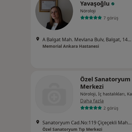
Yavaşoğlu
Nöroloji
7 görüş
A Balgat Mah. Mevlana Bulv, Balgat, 1422. Sk. No: 4, Ankara
Memorial Ankara Hastanesi
Özel Sanatoryum 
Merkezi
Nöroloji, İç hastalıkları, Ka
Daha fazla
2 görüş
Sanatoryum Cad.No:119 Çiçeçekli M
Özel Sanatoryum Tıp Merkezi