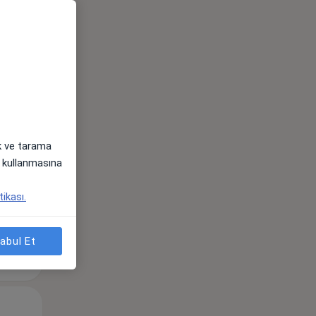
Pzt,
Sal,
Çar,
s
10 Ağustos
11 Ağustos
12 Ağustos
ak ve tarama
i) kullanmasına
tikası.
abul Et
Pzt,
Sal,
Çar,