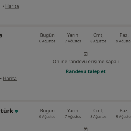
 Sincan
•
Harita
a
Bugün
Yarın
Cmt,
Paz,
6 Ağustos
7 Ağustos
8 Ağustos
9 Ağusto
Online randevu erişime kapalı
Randevu talep et
•
Harita
rtürk
Bugün
Yarın
Cmt,
Paz,
6 Ağustos
7 Ağustos
8 Ağustos
9 Ağusto