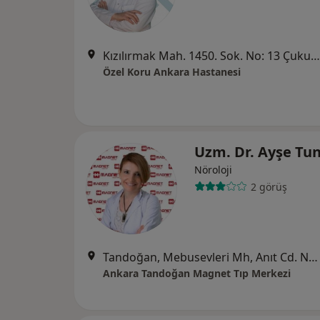
Kızılırmak Mah. 1450. Sok. No: 13 Çukurambar, Ankara
Özel Koru Ankara Hastanesi
Uzm. Dr. Ayşe Tu
Nöroloji
2 görüş
Tandoğan, Mebusevleri Mh, Anıt Cd. No:12 Çankaya, Ankara
Ankara Tandoğan Magnet Tıp Merkezi