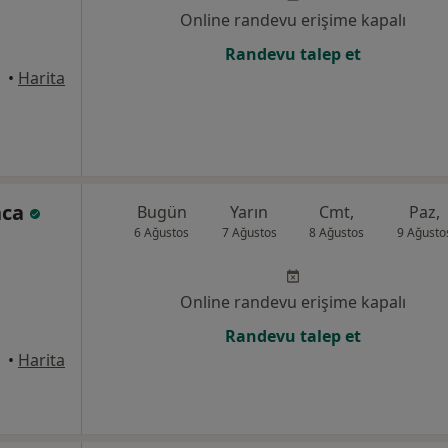
Online randevu erişime kapalı
Randevu talep et
•
Harita
nca
Bugün
Yarın
Cmt,
Paz,
6 Ağustos
7 Ağustos
8 Ağustos
9 Ağusto
Online randevu erişime kapalı
Randevu talep et
•
Harita