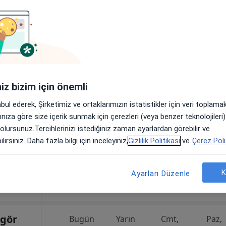
Bugün
Yarın
Cmt,
Paz,
tanesi
6 Ağustos
7 Ağustos
8 Ağustos
9 Ağusto
Göğüs
Online randevu erişime kapalı
iniz bizim için önemli
Profili Gör
abul ederek, Şirketimiz ve ortaklarımızın istatistikler için veri toplam
•
Harita
arınıza göre size içerik sunmak için çerezleri (veya benzer teknolojiler
 olursunuz.Tercihlerinizi istediğiniz zaman ayarlardan görebilir ve
lirsiniz. Daha fazla bilgi için inceleyiniz,
Gizlilik Politikası
ve
Çerez Poli
K
Ayarları Düzenle
ngör
Bugün
Yarın
Cmt,
Paz,