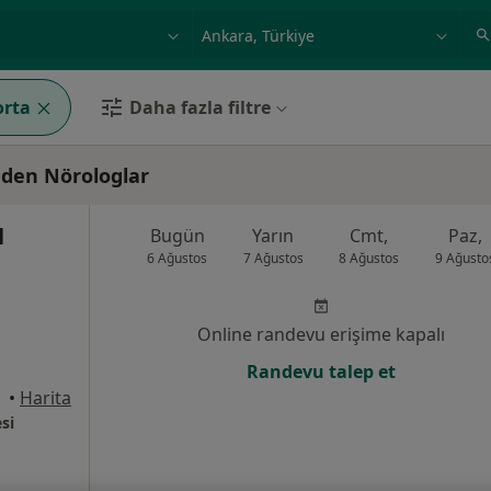
ilgi alanı ve hastalık, isim
örnek: İstanbul
orta
Daha fazla filtre
eden Nörologlar
l
Bugün
Yarın
Cmt,
Paz,
6 Ağustos
7 Ağustos
8 Ağustos
9 Ağusto
Online randevu erişime kapalı
Randevu talep et
•
Harita
si