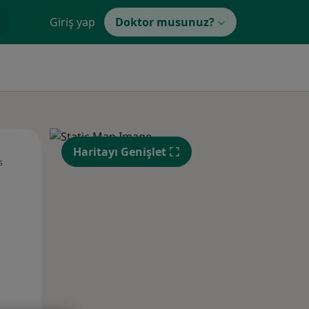
Giriş yap
Doktor musunuz?
Pzt,
Sal,
Çar,
Haritayı Genişlet
s
10 Ağustos
11 Ağustos
12 Ağustos