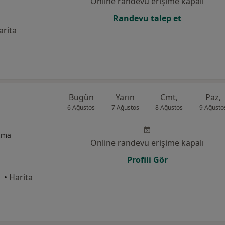
Online randevu erişime kapalı
Randevu talep et
arita
Bugün
Yarın
Cmt,
Paz,
6 Ağustos
7 Ağustos
8 Ağustos
9 Ağusto
izma
Online randevu erişime kapalı
Profili Gör
•
Harita