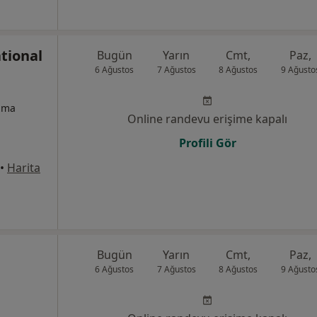
tional
Bugün
Yarın
Cmt,
Paz,
6 Ağustos
7 Ağustos
8 Ağustos
9 Ağusto
izma
Online randevu erişime kapalı
Profili Gör
•
Harita
Bugün
Yarın
Cmt,
Paz,
6 Ağustos
7 Ağustos
8 Ağustos
9 Ağusto