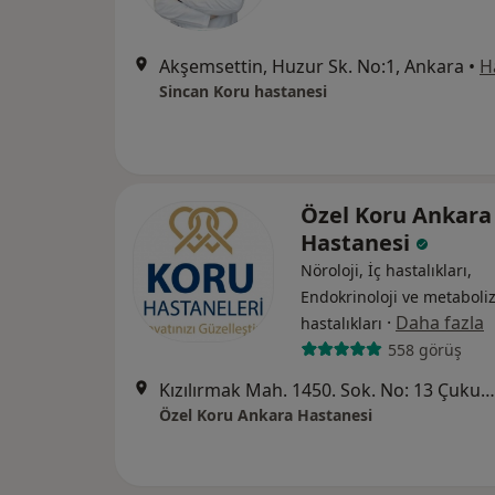
Akşemsettin, Huzur Sk. No:1, Ankara
•
H
Sincan Koru hastanesi
Özel Koru Ankara
Hastanesi
Nöroloji, İç hastalıkları,
Endokrinoloji ve metabol
·
Daha fazla
hastalıkları
558 görüş
Kızılırmak Mah. 1450. Sok. No: 13 Çukurambar, Ankara
Özel Koru Ankara Hastanesi