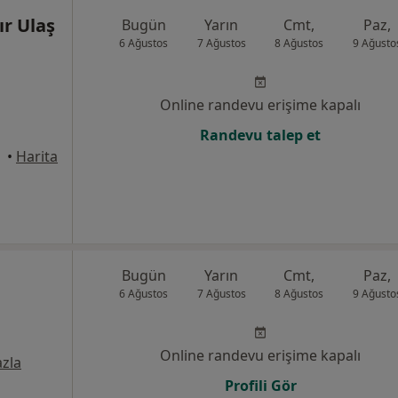
ır Ulaş
Bugün
Yarın
Cmt,
Paz,
6 Ağustos
7 Ağustos
8 Ağustos
9 Ağusto
Online randevu erişime kapalı
Randevu talep et
•
Harita
Bugün
Yarın
Cmt,
Paz,
6 Ağustos
7 Ağustos
8 Ağustos
9 Ağusto
Online randevu erişime kapalı
zla
Profili Gör