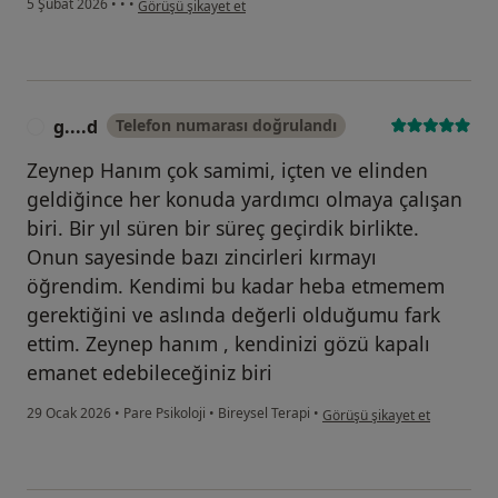
5 Şubat 2026
•
•
•
Görüşü şikayet et
g....d
Telefon numarası doğrulandı
G
Zeynep Hanım çok samimi, içten ve elinden
geldiğince her konuda yardımcı olmaya çalışan
biri. Bir yıl süren bir süreç geçirdik birlikte.
Onun sayesinde bazı zincirleri kırmayı
öğrendim. Kendimi bu kadar heba etmemem
gerektiğini ve aslında değerli olduğumu fark
ettim. Zeynep hanım , kendinizi gözü kapalı
emanet edebileceğiniz biri
kullanıcının görüşüne göre g.
29 Ocak 2026
•
Pare Psikoloji
•
Bireysel Terapi
•
Görüşü şikayet et