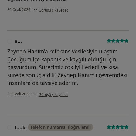
kullanıcının görüşüne göre e...
26 Ocak 2026
•
•
•
Görüşü şikayet et
a...
A
Zeynep Hanım'a referans vesilesiyle ulaştım.
Çocuğum içe kapanık ve kaygılı olduğu için
başvurdum. Sürecimiz çok iyi ilerledi ve kısa
sürede sonuç aldık. Zeynep Hanım'ı çevremdeki
insanlara da tavsiye ederim.
kullanıcının görüşüne göre a...
25 Ocak 2026
•
•
•
Görüşü şikayet et
f....k
Telefon numarası doğrulandı
F