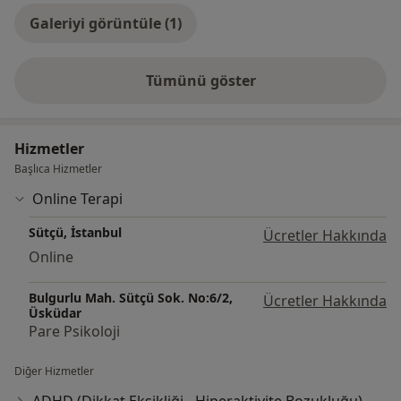
-MOXO Dikkat Performans Testi
Galeriyi görüntüle (1)
-Çocuk Psikopatolojisi
-Çocuklarla İlk Görüşme
-Çocukların Değerlendirilmesinde Projektif Testler
Tümünü göster
deneyim hakkında
-Çocukların Psikolojik Değerlendirilmesi ve Görüşme
Teknikleri
-Objektif Çocuk Testleri
Hizmetler
-Nöropsikolojik Testler
Başlıca Hizmetler
-Psikolojik Danışmanlık ve Rehberlik Pedagojik
Online Terapi
Formasyonu
-Türk İşaret Dili Eğitimi
Sütçü, İstanbul
Ücretler Hakkında
Online
Bulgurlu Mah. Sütçü Sok. No:6/2,
Ücretler Hakkında
Üsküdar
Pare Psikoloji
Diğer Hizmetler