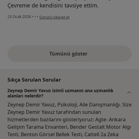
Çevreme de kendisini tavsiye ettim.
kullanıcının görüşüne göre t...
23 Ocak 2026
•
•
•
Görüşü şikayet et
Tümünü göster
yukarıdaki görüşler
Sıkça Sorulan Sorular
Zeynep Demir Yavuz isimli uzmanın ana uzmanlık
alanları nelerdir?
Zeynep Demir Yavuz, Psikoloji, Aile Danışmanlığı. Size
Zeynep Demir Yavuz tarafından sunulan
hizmetlerden bazılarını gösteriyoruz: Agte- Ankara
Gelişim Tarama Envanteri, Bender Gestalt Motor Algı
Testi, Benton Görsel Bellek Testi, Cattell 2a Zeka