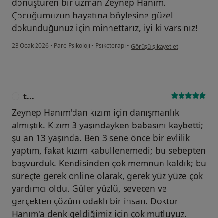
dönüştüren bir uzman Zeynep Hanım.
Çocuğumuzun hayatına böylesine güzel
dokunduğunuz için minnettarız, iyi ki varsınız!
kullanıcının görüşüne göre f....k
23 Ocak 2026
•
Pare Psikoloji
•
Psikoterapi
•
Görüşü şikayet et
t...
T
Zeynep Hanım'dan kızım için danışmanlık
almıştık. Kızım 3 yaşındayken babasını kaybetti;
şu an 13 yaşında. Ben 3 sene önce bir evlilik
yaptım, fakat kızım kabullenemedi; bu sebepten
başvurduk. Kendisinden çok memnun kaldık; bu
süreçte gerek online olarak, gerek yüz yüze çok
yardımcı oldu. Güler yüzlü, sevecen ve
gerçekten çözüm odaklı bir insan. Doktor
Hanım'a denk geldiğimiz için çok mutluyuz.