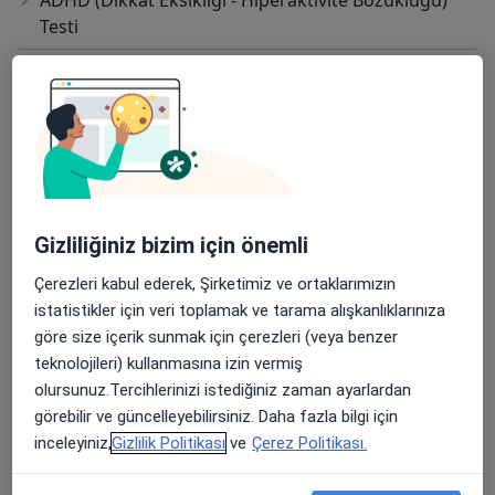
ADHD (Dikkat Eksikliği - Hiperaktivite Bozukluğu)
Testi
Agte- Ankara Gelişim Tarama Envanteri
Aile Danışmanlığı
Aile Terapisi
Aile İçi İletişim Sorunları
Gizliliğiniz bizim için önemli
Anne-Baba Eğitimi ve Danışmanlığı
Çerezleri kabul ederek, Şirketimiz ve ortaklarımızın
Ağlama ve Öfke Nöbetleri
istatistikler için veri toplamak ve tarama alışkanlıklarınıza
göre size içerik sunmak için çerezleri (veya benzer
Bağımlılık Danışmanlığı
teknolojileri) kullanmasına izin vermiş
Bender Gestalt Motor Algı Testi
olursunuz.Tercihlerinizi istediğiniz zaman ayarlardan
görebilir ve güncelleyebilirsiniz. Daha fazla bilgi için
Benton Görsel Bellek Testi
inceleyiniz,
Gizlilik Politikası
ve
Çerez Politikası.
Benton Yüz Tanıma Testi