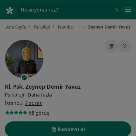
An
Ne arıyorsunuz?
Ana Sayfa
Psikoloji
İstanbul
Zeynep Demir Yavuz
Şehir değiştir
Kl. Psk.
Zeynep Demir Yavuz
uzmanliklar hakkinda
Psikoloji
·
Daha fazla
İstanbul
2 adres
68 görüş
Randevu al