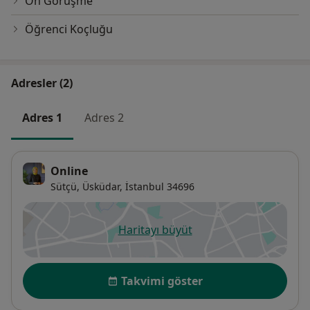
Ön Görüşme
Öğrenci Koçluğu
Adresler (2)
Adres 1
Adres 2
Online
Sütçü,
Üsküdar
,
İstanbul
34696
Haritayı büyüt
yeni bir sekmede açılır
Uygunluk
Takvimi göster