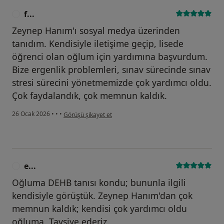
f...
F
Zeynep Hanım'ı sosyal medya üzerinden
tanıdım. Kendisiyle iletişime geçip, lisede
öğrenci olan oğlum için yardımına başvurdum.
Bize ergenlik problemleri, sınav sürecinde sınav
stresi sürecini yönetmemizde çok yardımcı oldu.
Çok faydalandık, çok memnun kaldık.
kullanıcının görüşüne göre f...
26 Ocak 2026
•
•
•
Görüşü şikayet et
e...
E
Oğluma DEHB tanısı kondu; bununla ilgili
kendisiyle görüştük. Zeynep Hanım'dan çok
memnun kaldık; kendisi çok yardımcı oldu
oğluma. Tavsiye ederiz.