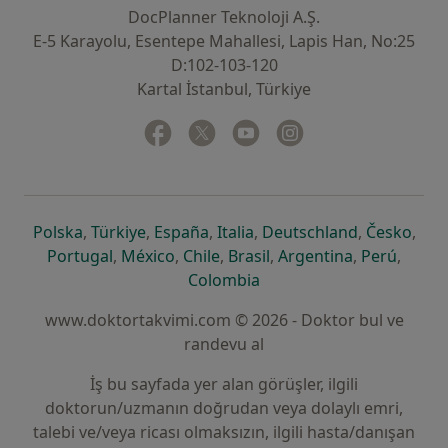
DocPlanner Teknoloji A.Ş.
E-5 Karayolu, Esentepe Mahallesi, Lapis Han, No:25
D:102-103-120
Kartal İstanbul, Türkiye
Facebook
yeni bir sekmede açılır
Twitter
yeni bir sekmede açılır
Youtube
yeni bir sekmede açılır
Instagram
yeni bir sekmede aç
yeni bir sekmede açılır
yeni bir sekmede açılır
yeni bir sekmede açılır
yeni bir sekmede açılır
yeni bir sek
yeni 
Polska
,
Türkiye
,
España
,
Italia
,
Deutschland
,
Česko
,
yeni bir sekmede açılır
yeni bir sekmede açılır
yeni bir sekmede açılır
yeni bir sekmede açılır
yeni bir sekm
yeni bi
Portugal
,
México
,
Chile
,
Brasil
,
Argentina
,
Perú
,
yeni bir sekmede açılır
Colombia
www.doktortakvimi.com © 2026 - Doktor bul ve
randevu al
İş bu sayfada yer alan görüşler, ilgili
doktorun/uzmanın doğrudan veya dolaylı emri,
talebi ve/veya ricası olmaksızın, ilgili hasta/danışan