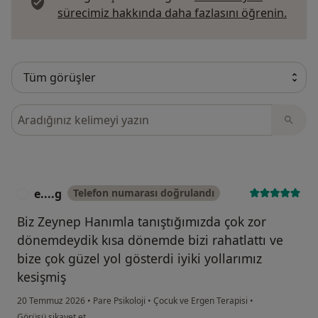
Görüş
sürecimiz hakkında daha fazlasını öğrenin.
Görüşler içerisinde ara
e....g
Telefon numarası doğrulandı
E
Biz Zeynep Hanımla tanıştığımızda çok zor
dönemdeydik kısa dönemde bizi rahatlattı ve
bize çok güzel yol gösterdi iyiki yollarımız
kesişmiş
20 Temmuz 2026
•
Pare Psikoloji
•
Çocuk ve Ergen Terapisi
•
kullanıcının görüşüne göre e....g
Görüşü şikayet et