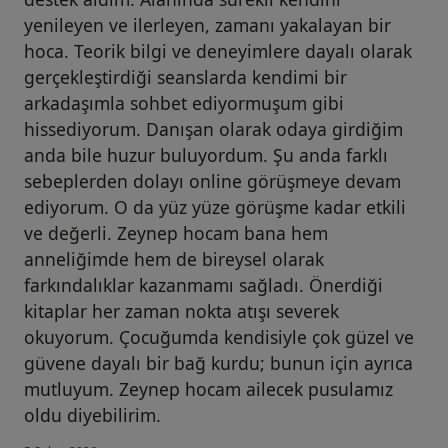
yenileyen ve ilerleyen, zamanı yakalayan bir
hoca. Teorik bilgi ve deneyimlere dayalı olarak
gerçekleştirdiği seanslarda kendimi bir
arkadaşımla sohbet ediyormuşum gibi
hissediyorum. Danışan olarak odaya girdiğim
anda bile huzur buluyordum. Şu anda farklı
sebeplerden dolayı online görüşmeye devam
ediyorum. O da yüz yüze görüşme kadar etkili
ve değerli. Zeynep hocam bana hem
anneliğimde hem de bireysel olarak
farkındalıklar kazanmamı sağladı. Önerdiği
kitaplar her zaman nokta atışı severek
okuyorum. Çocuğumda kendisiyle çok güzel ve
güvene dayalı bir bağ kurdu; bunun için ayrıca
mutluyum. Zeynep hocam ailecek pusulamız
oldu diyebilirim.
kullanıcının görüşüne göre s...