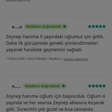
e....u
Randevu doğrulandı
E
Zeynep Hanıma 9 yaşındaki oğlumuz için gittik.
Daha ilk görüşmede gerekli yönlendirmeleri
yaparak harekete geçmemizi sağladı.
kullanıcının görüşüne göre e....u
15 Mart 2026
•
Pare Psikoloji
•
Randevu
•
Görüşü şikayet et
n.....
Randevu doğrulandı
N
Zeynep hanıma oğlum için başvurduk. Oğlum 4
yaşında ve her seansa Zeynep ablasına koşarak
gitti. Sürecimiz çok güzel ve kısa zamanda