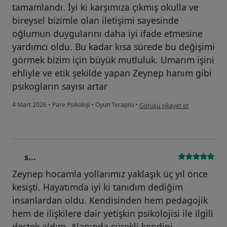
tamamlandı. İyi ki karşımıza çıkmış okulla ve
bireysel bizimle olan iletişimi sayesinde
oğlumun duygularını daha iyi ifade etmesine
yardımcı oldu. Bu kadar kısa sürede bu değişimi
görmek bizim için büyük mutluluk. Umarım işini
ehliyle ve etik şekilde yapan Zeynep hanım gibi
psıkogların sayısı artar
kullanıcının görüşüne göre n.....
4 Mart 2026
•
Pare Psikoloji
•
Oyun Terapisi
•
Görüşü şikayet et
s...
S
Zeynep hocamla yollarımız yaklaşık üç yıl önce
kesişti. Hayatımda iyi ki tanıdım dediğim
insanlardan oldu. Kendisinden hem pedagojik
hem de ilişkilere dair yetişkin psikolojisi ile ilgili
destek aldım. Alanında sürekli kendini