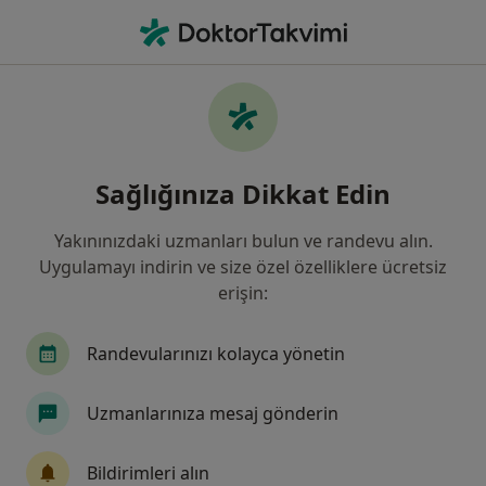
An
Endokrinolog Ve Metabolizma Hastalıkları Dokt
Filters
• 1
Sigorta
Harita
Endokrinolog Ve Metabolizma Hastalıkları
Sağlığınıza Dikkat Edin
Dokt
Yakınınızdaki uzmanları bulun ve randevu alın.
Uygulamayı indirin ve size özel özelliklere ücretsiz
Hekim/Uzman aradığınız şehri seçin
erişin:
Çankaya
Şişli
Ankara
İstanbul
Ü
Randevularınızı kolayca yönetin
Uzmanlarınıza mesaj gönderin
Bildirimleri alın