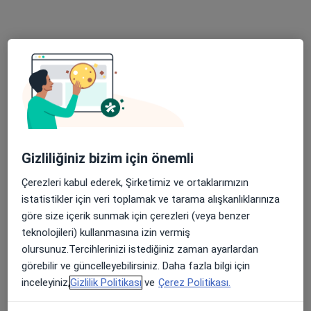
Değirmiçem, 16049 nolu sok No:2A, Şehitkamil
•
Harita
SANKO Üniversitesi Hastanesi
Prof. Dr. Mehmet
Baştemir
Endokrinoloji ve
metabolizma
hastalıkları
Gizliliğiniz bizim için önemli
Bu kurumda online uygunluğu bulunan bir doktor veya uzman bulunamadı
Çerezleri kabul ederek, Şirketimiz ve ortaklarımızın
Profili Gör
istatistikler için veri toplamak ve tarama alışkanlıklarınıza
göre size içerik sunmak için çerezleri (veya benzer
teknolojileri) kullanmasına izin vermiş
olursunuz.Tercihlerinizi istediğiniz zaman ayarlardan
görebilir ve güncelleyebilirsiniz. Daha fazla bilgi için
inceleyiniz,
Gizlilik Politikası
ve
Çerez Politikası.