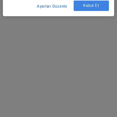
Kabul Et
Ayarları Düzenle
Medicana International Samsun
Endokrinoloji ve metabolizma hastalıkları, İç hastalıkları,
·
Daha fazla
Gastroenteroloji
928 görüş
Yenimahalle Mh, Şehit Mesut Birinci Cad. No:85, Canik
•
Harita
Medicana International Samsun
Doç. Dr. Feyzi
Gökosmanoğlu
Endokrinoloji ve
metabolizma
hastalıkları
Bu kurumda online uygunluğu bulunan bir doktor veya uzman bulunamadı
Profili Gör