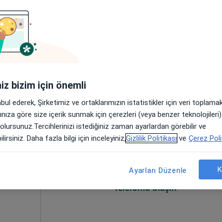
mek
iniz bizim için önemli
abul ederek, Şirketimiz ve ortaklarımızın istatistikler için veri toplam
arınıza göre size içerik sunmak için çerezleri (veya benzer teknolojiler
Bugün
Yarın
Pzt,
Sal,
 olursunuz.Tercihlerinizi istediğiniz zaman ayarlardan görebilir ve
8 Ağustos
9 Ağustos
10 Ağustos
11 Ağust
lirsiniz. Daha fazla bilgi için inceleyiniz,
Gizlilik Politikası
ve
Çerez Poli
K
Online randevu erişime kapalı
Ayarları Düzenle
Telefonla ulaşın