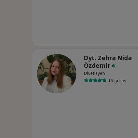
Dyt. Zehra Nida
Özdemir
Diyetisyen
15 görüş