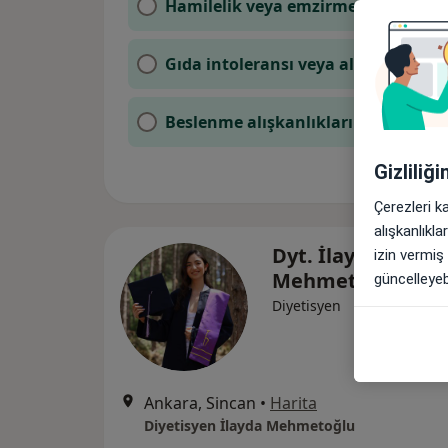
Hamilelik veya emzirme
Gıda intoleransı veya alerjiler
Beslenme alışkanlıklarımı geliştir
Gizliliğ
Çerezleri k
alışkanlıkl
Dyt. İlayda
izin vermiş
Mehmetoğlu
güncelleyebi
Diyetisyen
Ankara, Sincan
•
Harita
Diyetisyen İlayda Mehmetoğlu