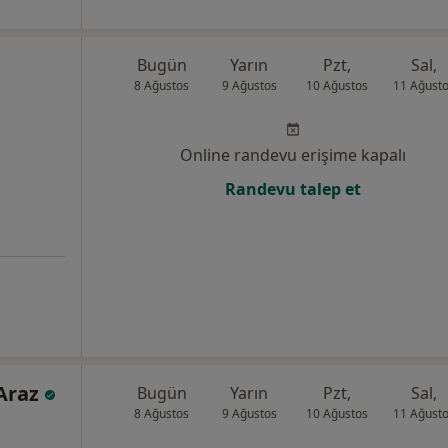
Bugün
Yarın
Pzt,
Sal,
8 Ağustos
9 Ağustos
10 Ağustos
11 Ağust
Online randevu erişime kapalı
Randevu talep et
 Araz
Bugün
Yarın
Pzt,
Sal,
8 Ağustos
9 Ağustos
10 Ağustos
11 Ağust