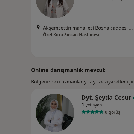
Akşemsettin mahallesi Bosna caddesi Huzur sokak No:1, Ankara
Özel Koru Sincan Hastanesi
Online danışmanlık mevcut
Bölgenizdeki uzmanlar yüz yüze ziyaretler içi
Dyt. Şeyda Cesur
Diyetisyen
8 görüş