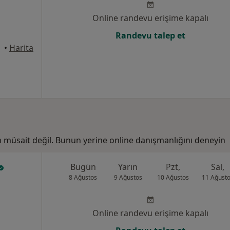
Online randevu erişime kapalı
Randevu talep et
•
Harita
n müsait değil. Bunun yerine online danışmanlığını deneyin
Bugün
Yarın
Pzt,
Sal,
8 Ağustos
9 Ağustos
10 Ağustos
11 Ağust
Online randevu erişime kapalı