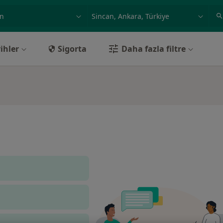
ilgi alanı ve hastalık, isim
örnek: İstanbul
ihler
Sigorta
Daha fazla filtre