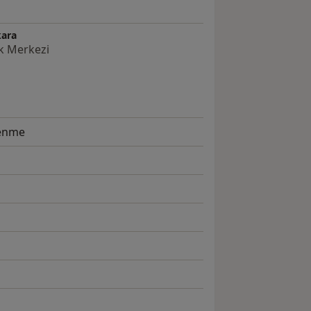
kara
k Merkezi
lenme