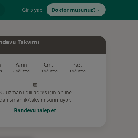
Giriş yap
Doktor musunuz?
ndevu Takvimi
n
Yarın
Cmt,
Paz,
Pzt,
Sal,
s
7 Ağustos
8 Ağustos
9 Ağustos
10 Ağustos
11 Ağus
Bu uzman ilgili adres için online
danışmanlık/takvim sunmuyor.
Randevu talep et