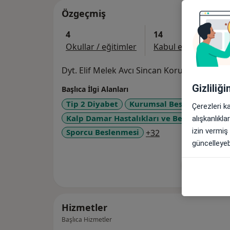
Özgeçmiş
4
14
Okullar / eğitimler
Kabul edilen sigorta
Dyt. Elif Melek Avcı Sincan Koru Hastanesi
Gizliliğ
Başlıca İlgi Alanları
Tip 2 Diyabet
Kurumsal Beslenme Danı
Çerezleri k
Kalp Damar Hastalıkları ve Beslenme
G
alışkanlıkl
izin vermiş
a11y_sr_more_dis
Sporcu Beslenmesi
+32
güncelleyebi
Tümünü g
de
Hizmetler
Başlıca Hizmetler