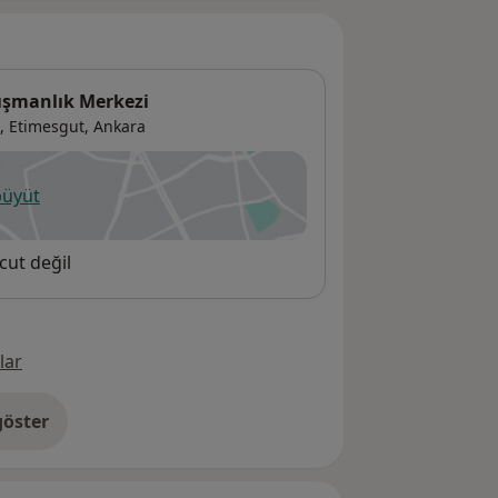
ışmanlık Merkezi
,
Etimesgut
,
Ankara
büyüt
ni bir sekmede açılır
cut değil
lar
öster
res hakkında