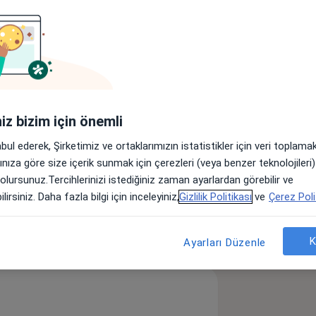
lar
nde hizmet vermektedir.
iniz bizim için önemli
şmanlığı
abul ederek, Şirketimiz ve ortaklarımızın istatistikler için veri toplam
ebelik ve Beslenme
arınıza göre size içerik sunmak için çerezleri (veya benzer teknolojiler
 olursunuz.Tercihlerinizi istediğiniz zaman ayarlardan görebilir ve
eases
lirsiniz. Daha fazla bilgi için inceleyiniz,
Gizlilik Politikası
ve
Çerez Poli
öster
neyim hakkında
K
Ayarları Düzenle