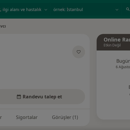
ilgi alanı ve hastalık, isim
örnek: İstanbul
vcı
Online Ra
Etkin Değil
zmanliklar hakkinda
Bugü
6 Ağusto
Randevu talep et
r
Sigortalar
Görüşler (1)