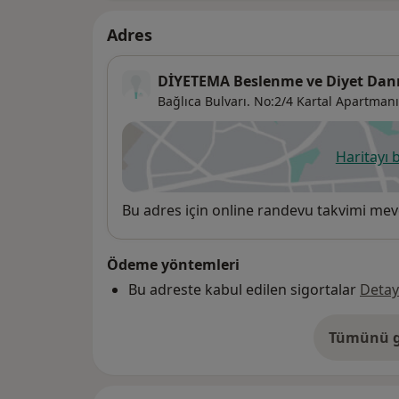
Adres
DİYETEMA Beslenme ve Diyet Dan
Bağlıca Bulvarı. No:2/4 Kartal Apartmanı
Haritayı 
ye
Uygunluk
Bu adres için online randevu takvimi mev
Ödeme yöntemleri
Bu adreste kabul edilen sigortalar
Detay
Tümünü g
ad