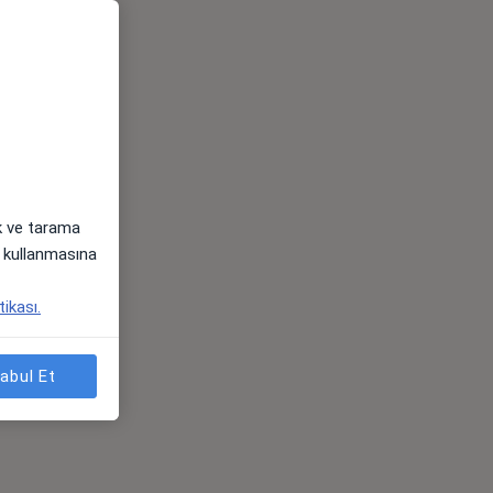
ak ve tarama
i) kullanmasına
tikası.
abul Et