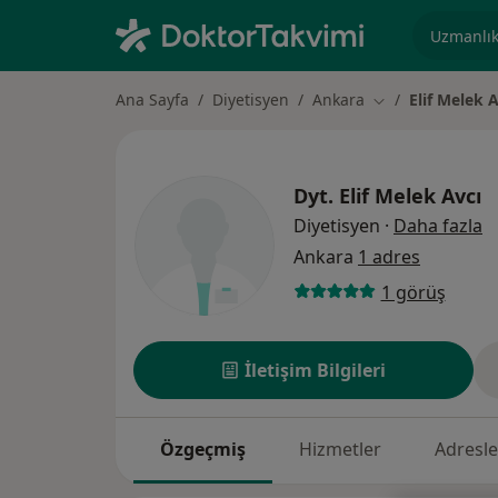
Uzmanlık, 
Ana Sayfa
Diyetisyen
Ankara
Elif Melek A
Şehir değiştir
Dyt.
Elif Melek Avcı
u
Diyetisyen
·
Daha fazla
Ankara
1 adres
1 görüş
İletişim Bilgileri
Özgeçmiş
Hizmetler
Adresle