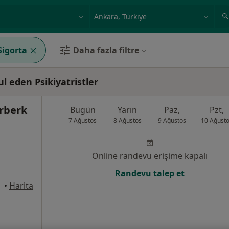
ilgi alanı ve hastalık, isim
örnek: İstanbul
igorta
Daha fazla filtre
 eden Psikiyatristler
Erberk
Bugün
Yarın
Paz,
Pzt,
7 Ağustos
8 Ağustos
9 Ağustos
10 Ağust
Online randevu erişime kapalı
Randevu talep et
•
Harita