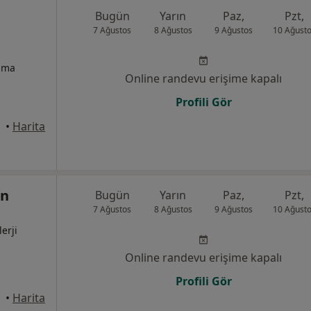
Bugün
Yarın
Paz,
Pzt,
7 Ağustos
8 Ağustos
9 Ağustos
10 Ağust
izma
Online randevu erişime kapalı
Profili Gör
nkaya
•
Harita
en
Bugün
Yarın
Paz,
Pzt,
7 Ağustos
8 Ağustos
9 Ağustos
10 Ağust
lerji
Online randevu erişime kapalı
Profili Gör
•
Harita