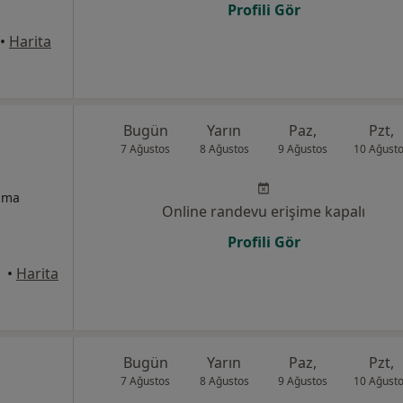
Profili Gör
•
Harita
Bugün
Yarın
Paz,
Pzt,
7 Ağustos
8 Ağustos
9 Ağustos
10 Ağust
izma
Online randevu erişime kapalı
Profili Gör
•
Harita
Bugün
Yarın
Paz,
Pzt,
7 Ağustos
8 Ağustos
9 Ağustos
10 Ağust