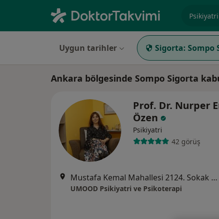
Uzmanlık, 
Uygun tarihler
Sigorta:
Sompo S
Ankara bölgesinde Sompo Sigorta kabul
Prof. Dr. Nurper 
Özen
Psikiyatri
42 görüş
Mustafa Kemal Mahallesi 2124. Sokak No:16/2 Söğütözü, Ankara
UMOOD Psikiyatri ve Psikoterapi