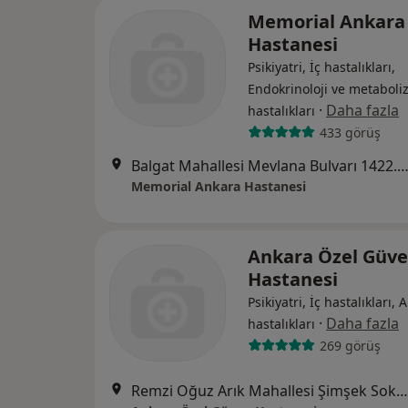
Memorial Ankara
Hastanesi
Psikiyatri, İç hastalıkları,
Endokrinoloji ve metabol
·
Daha fazla
hastalıkları
433 görüş
Balgat Mahallesi Mevlana Bulvarı 1422.Sokak No:4, Ça
Memorial Ankara Hastanesi
Ankara Özel Güv
Hastanesi
Psikiyatri, İç hastalıkları, A
·
Daha fazla
hastalıkları
269 görüş
Remzi Oğuz Arık Mahallesi Şimşek Sokak No:29 Kavaklıdere, Çankaya