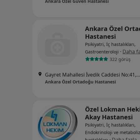
Ankara Özel Güven Hastanesi
Ankara Özel Ort
Hastanesi
Psikiyatri, İç hastalıkları,
·
Daha fa
Gastroenteroloji
322 görüş
Gayret Mahallesi İvedik Caddesi No:41, Yenimah
Ankara Özel Ortadoğu Hastanesi
Özel Lokman Hek
Akay Hastanesi
Psikiyatri, İç hastalıkları,
Endokrinoloji ve metabol
·
Daha fazla
hastalıkları