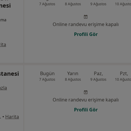
nesi
7 Ağustos
8 Ağustos
9 Ağustos
10 Ağust
izma
Online randevu erişime kapalı
Profili Gör
ita
tanesi
Bugün
Yarın
Paz,
Pzt,
7 Ağustos
8 Ağustos
9 Ağustos
10 Ağust
zla
Online randevu erişime kapalı
Profili Gör
 (1.Etap), Etimesgut
•
Harita