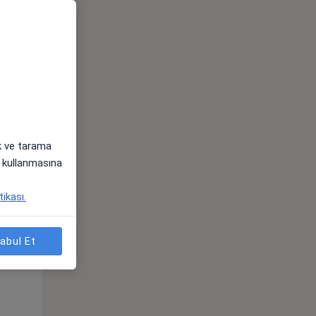
Sal,
Çar,
Per,
os
11 Ağustos
12 Ağustos
13 Ağustos
ak ve tarama
i) kullanmasına
tikası.
Sal,
Çar,
Per,
abul Et
os
11 Ağustos
12 Ağustos
13 Ağustos