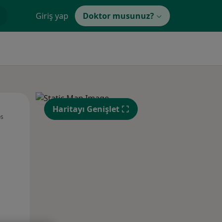
Giriş yap
Doktor musunuz?
Sal,
Çar,
Per,
Haritayı Genişlet
os
11 Ağustos
12 Ağustos
13 Ağustos