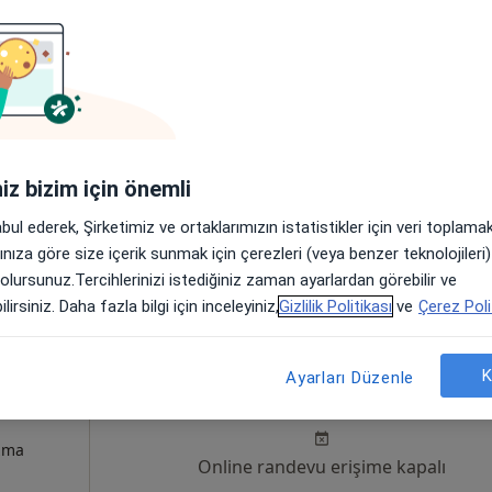
ğlık
Bugün
Yarın
Paz,
Pzt,
7 Ağustos
8 Ağustos
9 Ağustos
10 Ağust
izma
Online randevu erişime kapalı
iniz bizim için önemli
Profili Gör
abul ederek, Şirketimiz ve ortaklarımızın istatistikler için veri toplam
arınıza göre size içerik sunmak için çerezleri (veya benzer teknolojiler
•
Harita
 olursunuz.Tercihlerinizi istediğiniz zaman ayarlardan görebilir ve
lirsiniz. Daha fazla bilgi için inceleyiniz,
Gizlilik Politikası
ve
Çerez Poli
tional
Bugün
Yarın
Paz,
Pzt,
K
Ayarları Düzenle
7 Ağustos
8 Ağustos
9 Ağustos
10 Ağust
izma
Online randevu erişime kapalı