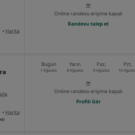
Online randevu erişime kapalı
Randevu talep et
•
Harita
Bugün
Yarın
Paz,
Pzt,
ra
7 Ağustos
8 Ağustos
9 Ağustos
10 Ağust
Online randevu erişime kapalı
zla
Profili Gör
, Sincan
•
Harita
si