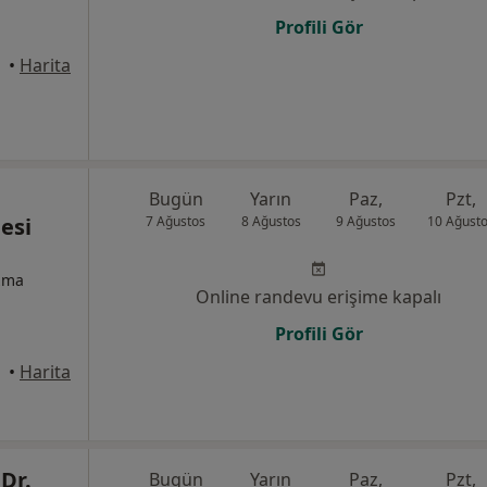
Profili Gör
kaya
•
Harita
Bugün
Yarın
Paz,
Pzt,
esi
7 Ağustos
8 Ağustos
9 Ağustos
10 Ağust
izma
Online randevu erişime kapalı
Profili Gör
•
Harita
Dr.
Bugün
Yarın
Paz,
Pzt,