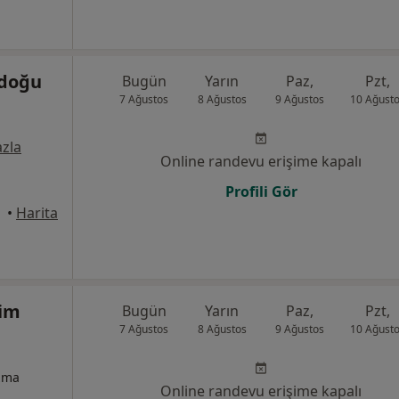
adoğu
Bugün
Yarın
Paz,
Pzt,
7 Ağustos
8 Ağustos
9 Ağustos
10 Ağust
zla
Online randevu erişime kapalı
Profili Gör
alle
•
Harita
im
Bugün
Yarın
Paz,
Pzt,
7 Ağustos
8 Ağustos
9 Ağustos
10 Ağust
izma
Online randevu erişime kapalı