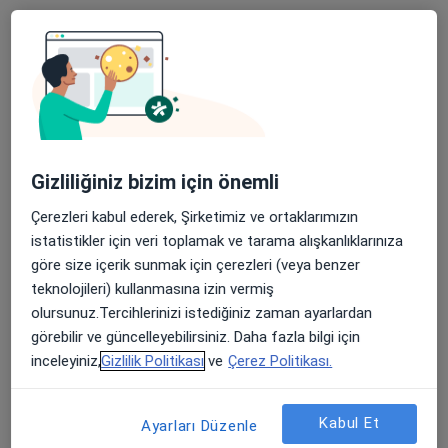
Dyt. Özüm Narınçlı
Diyetisyen
2 görüş
Bu uzman ilgili adres için online danışmanlık/takvim sunmuyor.
Gizliliğiniz bizim için önemli
Çerezleri kabul ederek, Şirketimiz ve ortaklarımızın
Randevu talep et
istatistikler için veri toplamak ve tarama alışkanlıklarınıza
göre size içerik sunmak için çerezleri (veya benzer
teknolojileri) kullanmasına izin vermiş
Bölgenizdeki diğer uzmanlar
olursunuz.Tercihlerinizi istediğiniz zaman ayarlardan
görebilir ve güncelleyebilirsiniz. Daha fazla bilgi için
Şu anda boş yerleri yok. Yeni açılışlar için daha sonra
inceleyiniz,
Gizlilik Politikası
ve
Çerez Politikası.
tekrar kontrol edin.
Kabul Et
Ayarları Düzenle