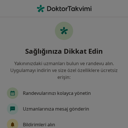
An
Diyetisyen • İzmir, İzmir
Filters
Sigorta:
Generali Sigorta
İzmir bölgesinde Generali Sigorta kabul
Sağlığınıza Dikkat Edin
eden Diyetisyenler
Yakınınızdaki uzmanları bulun ve randevu alın.
Uygulamayı indirin ve size özel özelliklere ücretsiz
erişin:
Randevularınızı kolayca yönetin
Uzmanlarınıza mesaj gönderin
Medical Point İzmir Hastanesi
Diyetisyen, İç hastalıkları, Endokrinoloji ve metabolizma
Bildirimleri alın
·
Daha fazla
hastalıkları