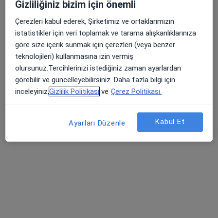
Gizliliğiniz bizim için önemli
Çerezleri kabul ederek, Şirketimiz ve ortaklarımızın
istatistikler için veri toplamak ve tarama alışkanlıklarınıza
göre size içerik sunmak için çerezleri (veya benzer
teknolojileri) kullanmasına izin vermiş
olursunuz.Tercihlerinizi istediğiniz zaman ayarlardan
Medical Point İzmir Hastanesi
görebilir ve güncelleyebilirsiniz. Daha fazla bilgi için
Radyasyon onkolojisi, İç hastalıkları, Endokrinoloji ve
inceleyiniz,
Gizlilik Politikası
ve
Çerez Politikası.
·
Daha fazla
metabolizma hastalıkları
780 görüş
Kabul Et
Ayarları Düzenle
İmbatlı Mahallesi 1825. Sokak No:12, Karşıyaka
•
Harita
Medical Point İzmir Hastanesi
Bu kurumda online uygunluğu bulunan bir doktor veya uzman bulunamadı
Profili Gör