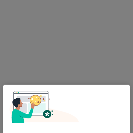
Medicana Beylikdüzü International
İstanbul
Radyasyon onkolojisi, İç hastalıkları, Endokrinoloji ve
·
Daha fazla
metabolizma hastalıkları
581 görüş
Beylikdüzü Cad. No:3, Beylikdüzü
•
Harita
Medicana Beylikdüzü International İstanbul
Bu kurumda online uygunluğu bulunan bir doktor veya uzman bulunamadı
Profili Gör