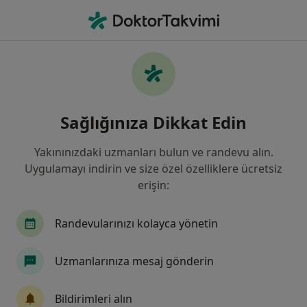
An
Radyasyon Onkoloğu
Filters
• 1
Sigorta
Harita
Radyasyon Onkoloğu
Sağlığınıza Dikkat Edin
Yakınınızdaki uzmanları bulun ve randevu alın.
Hekim/Uzman aradığınız şehri seçin
Uygulamayı indirin ve size özel özelliklere ücretsiz
İstanbul
Çankaya
Ankara
İzmir
erişin:
Randevularınızı kolayca yönetin
Uzmanlarınıza mesaj gönderin
Bildirimleri alın