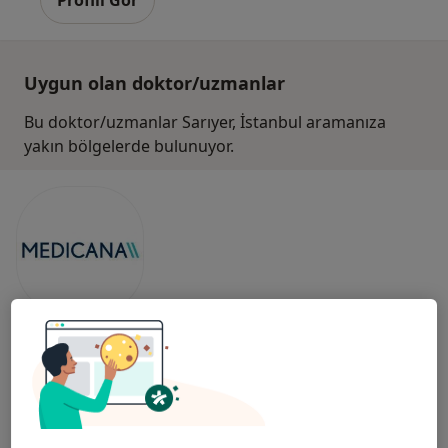
Profili Gör
Uygun olan doktor/uzmanlar
Bu doktor/uzmanlar Sarıyer, İstanbul aramanıza
yakın bölgelerde bulunuyor.
Medicana Beylikdüzü International
İstanbul
Genel cerrahi, İç hastalıkları, Endokrinoloji ve metabolizma
·
Daha fazla
hastalıkları