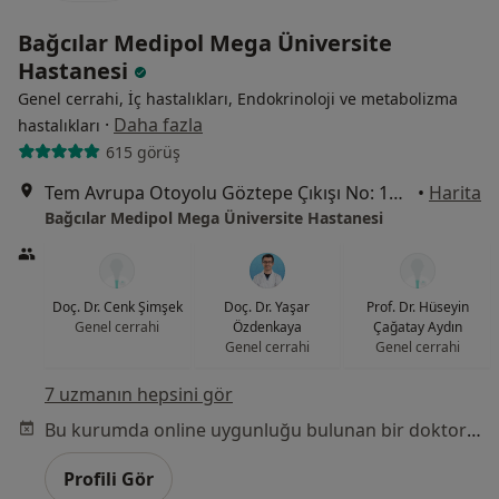
Bağcılar Medipol Mega Üniversite
Hastanesi
Genel cerrahi, İç hastalıkları, Endokrinoloji ve metabolizma
·
Daha fazla
hastalıkları
615 görüş
Tem Avrupa Otoyolu Göztepe Çıkışı No: 1Bağcılar, İstanbul
•
Harita
Bağcılar Medipol Mega Üniversite Hastanesi
Doç. Dr. Cenk Şimşek
Doç. Dr. Yaşar
Prof. Dr. Hüseyin
Genel cerrahi
Özdenkaya
Çağatay Aydın
Genel cerrahi
Genel cerrahi
7 uzmanın hepsini gör
Bu kurumda online uygunluğu bulunan bir doktor veya uzman bulunamadı
Profili Gör