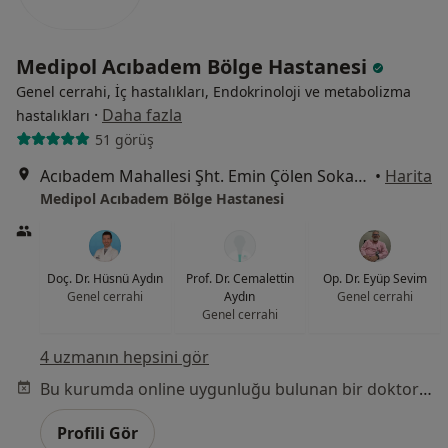
Medipol Acıbadem Bölge Hastanesi
Genel cerrahi, İç hastalıkları, Endokrinoloji ve metabolizma
·
Daha fazla
hastalıkları
51 görüş
Acıbadem Mahallesi Şht. Emin Çölen Sokağı No:4, Kadıköy
•
Harita
Medipol Acıbadem Bölge Hastanesi
Doç. Dr. Hüsnü Aydın
Prof. Dr. Cemalettin
Op. Dr. Eyüp Sevim
Genel cerrahi
Aydın
Genel cerrahi
Genel cerrahi
4 uzmanın hepsini gör
Bu kurumda online uygunluğu bulunan bir doktor veya uzman bulunamadı
Profili Gör