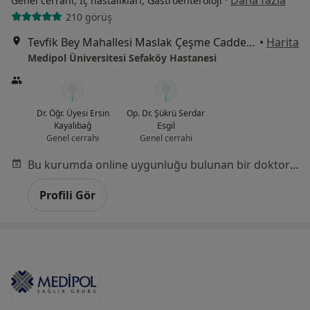
·
Daha fazla
Genel cerrahi, İç hastalıkları, Gastroenteroloji
210 görüş
Tevfik Bey Mahallesi Maslak Çeşme Caddesi No:30, Küçükçekmece
•
Harita
Medipol Üniversitesi Sefaköy Hastanesi
Dr. Öğr. Üyesi Ersin
Op. Dr. Şükrü Serdar
Kayalıbağ
Esgil
Genel cerrahi
Genel cerrahi
Bu kurumda online uygunluğu bulunan bir doktor veya uzman bulunamadı
Profili Gör