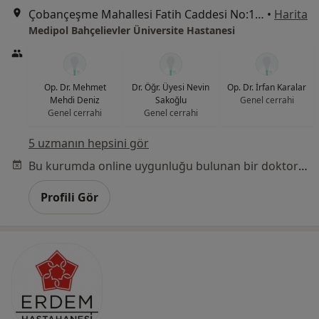
Çobançeşme Mahallesi Fatih Caddesi No:1/8, Bahçelievler
•
Harita
Medipol Bahçelievler Üniversite Hastanesi
Op. Dr. Mehmet
Dr. Öğr. Üyesi Nevin
Op. Dr. İrfan Karalar
Mehdi Deniz
Sakoğlu
Genel cerrahi
Genel cerrahi
Genel cerrahi
5 uzmanın hepsini gör
Bu kurumda online uygunluğu bulunan bir doktor veya uzman bulunamadı
Profili Gör