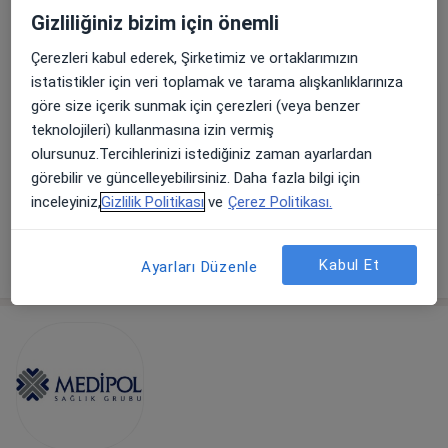
581 görüş
Gizliliğiniz bizim için önemli
Beylikdüzü Cad. No:3, Beylikdüzü
•
Harita
Çerezleri kabul ederek, Şirketimiz ve ortaklarımızın
Medicana Beylikdüzü International İstanbul
istatistikler için veri toplamak ve tarama alışkanlıklarınıza
göre size içerik sunmak için çerezleri (veya benzer
teknolojileri) kullanmasına izin vermiş
Op. Dr. Sevim Nuran
Prof. Dr. Yahya Ekici
Doç. Dr. Ozan Akıncı
olursunuz.Tercihlerinizi istediğiniz zaman ayarlardan
Kuşlu Çiçek
Genel cerrahi
Genel cerrahi
Genel cerrahi
görebilir ve güncelleyebilirsiniz. Daha fazla bilgi için
inceleyiniz,
Gizlilik Politikası
ve
Çerez Politikası.
Bu kurumda online uygunluğu bulunan bir doktor veya uzman bulunamadı
Profili Gör
Kabul Et
Ayarları Düzenle